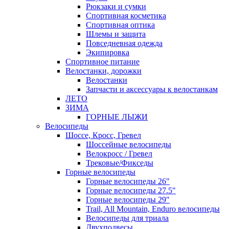
Рюкзаки и сумки
Спортивная косметика
Спортивная оптика
Шлемы и защита
Повседневная одежда
Экипировка
Спортивное питание
Велостанки, дорожки
Велостанки
Запчасти и аксессуары к велостанкам
ЛЕТО
ЗИМА
ГОРНЫЕ ЛЫЖИ
Велосипеды
Шоссе, Кросс, Гревел
Шоссейные велосипеды
Велокросс / Гревел
Трековые/Фикседы
Горные велосипеды
Горные велосипеды 26"
Горные велосипеды 27.5"
Горные велосипеды 29"
Trail, All Mountain, Enduro велосипеды
Велосипеды для триала
Двухподвесы