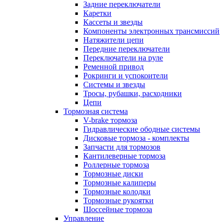
Задние переключатели
Каретки
Кассеты и звезды
Компоненты электронных трансмиссий
Натяжители цепи
Передние переключатели
Переключатели на руле
Ременной привод
Рокринги и успокоители
Системы и звезды
Тросы, рубашки, расходники
Цепи
Тормозная система
V-brake тормоза
Гидравлические ободные системы
Дисковые тормоза - комплекты
Запчасти для тормозов
Кантилеверные тормоза
Роллерные тормоза
Тормозные диски
Тормозные калиперы
Тормозные колодки
Тормозные рукоятки
Шоссейные тормоза
Управление