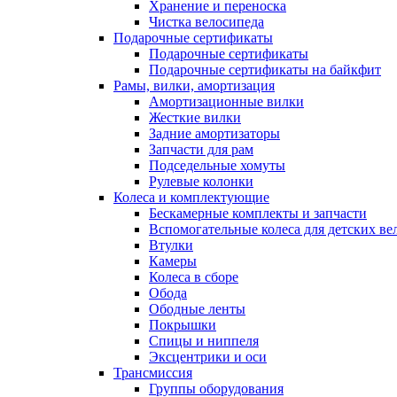
Хранение и переноска
Чистка велосипеда
Подарочные сертификаты
Подарочные сертификаты
Подарочные сертификаты на байкфит
Рамы, вилки, амортизация
Амортизационные вилки
Жесткие вилки
Задние амортизаторы
Запчасти для рам
Подседельные хомуты
Рулевые колонки
Колеса и комплектующие
Бескамерные комплекты и запчасти
Вспомогательные колеса для детских ве
Втулки
Камеры
Колеса в сборе
Обода
Ободные ленты
Покрышки
Спицы и ниппеля
Эксцентрики и оси
Трансмиссия
Группы оборудования