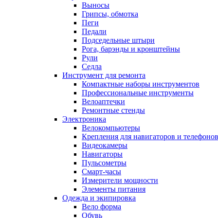
Выносы
Грипсы, обмотка
Пеги
Педали
Подседельные штыри
Рога, барэнды и кронштейны
Рули
Седла
Инструмент для ремонта
Компактные наборы инструментов
Профессиональные инструменты
Велоаптечки
Ремонтные стенды
Электроника
Велокомпьютеры
Крепления для навигаторов и телефоно
Видеокамеры
Навигаторы
Пульсометры
Смарт-часы
Измерители мощности
Элементы питания
Одежда и экипировка
Вело форма
Обувь