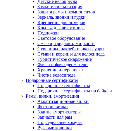
Детские велокресла
Замки и сигнализация
Защита рамы и компонентов
Зеркала, звонки и гудки
Крепления для номеров
Крылья для велосипеда
Подножки
Световое оборудование
Смазки, тредлоки, жидкости
Сувениры, наклейки, аксессуары
Сумки и корзины для велосипеда
Туристическое снаряжение
Фляги и флягодержатели
Хранение и переноска
Чистка велосипеда
Подарочные сертификаты
Подарочные сертификаты
Подарочные сертификаты на байкфит
Рамы, вилки, амортизация
Амортизационные вилки
Жесткие вилки
Задние амортизаторы
Запчасти для рам
Подседельные хомуты
Рулевые колонки