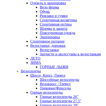
Одежда и экипировка
Вело форма
Обувь
Рюкзаки и сумки
Спортивная косметика
Спортивная оптика
Шлемы и защита
Повседневная одежда
Экипировка
Спортивное питание
Велостанки, дорожки
Велостанки
Запчасти и аксессуары к велостанкам
ЛЕТО
ЗИМА
ГОРНЫЕ ЛЫЖИ
Велосипеды
Шоссе, Кросс, Гревел
Шоссейные велосипеды
Велокросс / Гревел
Трековые/Фикседы
Горные велосипеды
Горные велосипеды 26"
Горные велосипеды 27.5"
Горные велосипеды 29"