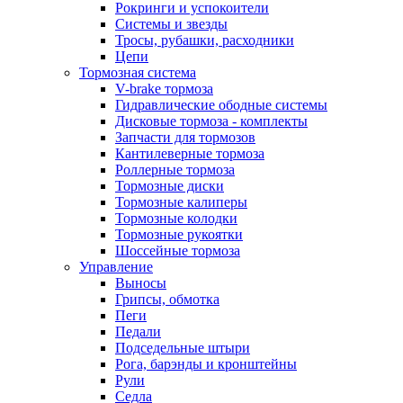
Рокринги и успокоители
Системы и звезды
Тросы, рубашки, расходники
Цепи
Тормозная система
V-brake тормоза
Гидравлические ободные системы
Дисковые тормоза - комплекты
Запчасти для тормозов
Кантилеверные тормоза
Роллерные тормоза
Тормозные диски
Тормозные калиперы
Тормозные колодки
Тормозные рукоятки
Шоссейные тормоза
Управление
Выносы
Грипсы, обмотка
Пеги
Педали
Подседельные штыри
Рога, барэнды и кронштейны
Рули
Седла