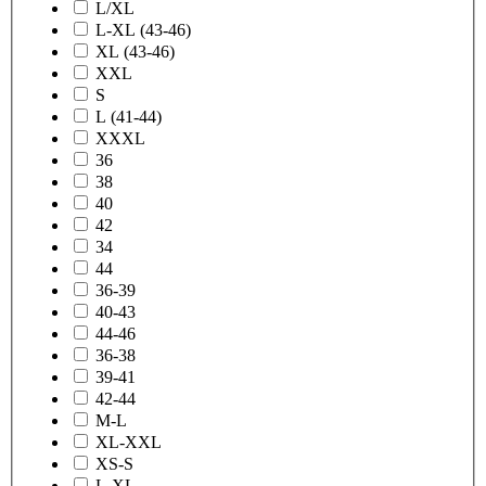
L/XL
L-XL (43-46)
XL (43-46)
XXL
S
L (41-44)
XXXL
36
38
40
42
34
44
36-39
40-43
44-46
36-38
39-41
42-44
M-L
XL-XXL
XS-S
L-XL