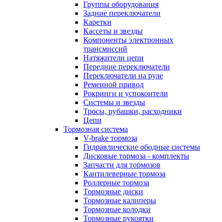
Группы оборудования
Задние переключатели
Каретки
Кассеты и звезды
Компоненты электронных
трансмиссий
Натяжители цепи
Передние переключатели
Переключатели на руле
Ременной привод
Рокринги и успокоители
Системы и звезды
Тросы, рубашки, расходники
Цепи
Тормозная система
V-brake тормоза
Гидравлические ободные системы
Дисковые тормоза - комплекты
Запчасти для тормозов
Кантилеверные тормоза
Роллерные тормоза
Тормозные диски
Тормозные калиперы
Тормозные колодки
Тормозные рукоятки