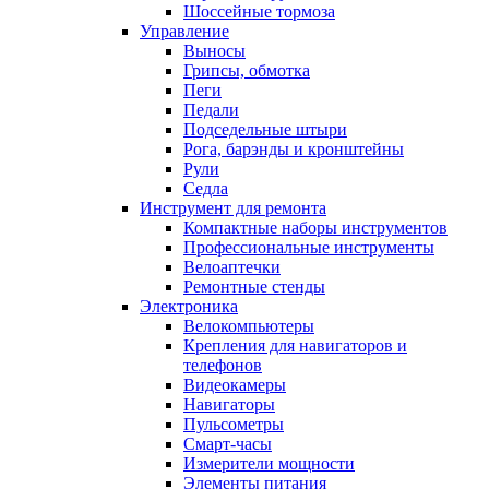
Шоссейные тормоза
Управление
Выносы
Грипсы, обмотка
Пеги
Педали
Подседельные штыри
Рога, барэнды и кронштейны
Рули
Седла
Инструмент для ремонта
Компактные наборы инструментов
Профессиональные инструменты
Велоаптечки
Ремонтные стенды
Электроника
Велокомпьютеры
Крепления для навигаторов и
телефонов
Видеокамеры
Навигаторы
Пульсометры
Смарт-часы
Измерители мощности
Элементы питания