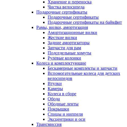
Хранение и переноска
Чистка велосипеда
Подарочные сертификаты
Подарочные сертификаты
Подарочные сертификаты на байкфит
Рамы, вилки, амортизация
Амортизационные вилки
Жесткие вилки
Задние амортизаторы
Запчасти для рам
Подседельные хомуты
Рулевые колонки
Колеса и комплектующие
Бескамерные комплекты и запчасти
Вспомогательные колеса для детских
велосипедов
Втулки
Камеры
Колеса в сборе
Обода
Ободные ленты
Покрышки
Спицы и ниппеля
Эксцентрики и оси
Трансмиссия