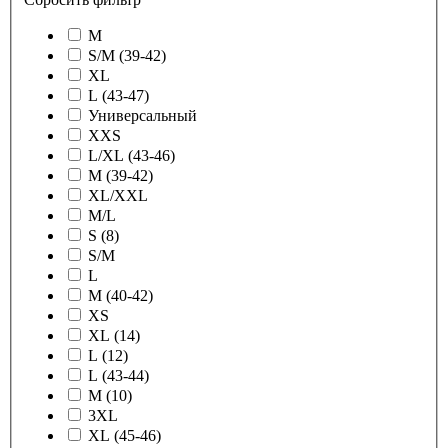
M
S/M (39-42)
XL
L (43-47)
Универсальный
XXS
L/XL (43-46)
M (39-42)
XL/XXL
M/L
S (8)
S/M
L
M (40-42)
XS
XL (14)
L (12)
L (43-44)
M (10)
3XL
XL (45-46)