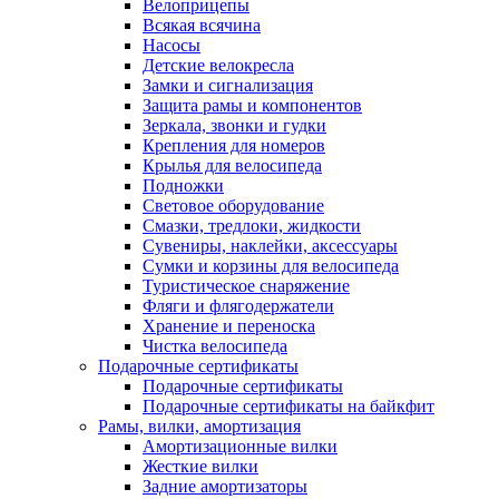
Велоприцепы
Всякая всячина
Насосы
Детские велокресла
Замки и сигнализация
Защита рамы и компонентов
Зеркала, звонки и гудки
Крепления для номеров
Крылья для велосипеда
Подножки
Световое оборудование
Смазки, тредлоки, жидкости
Сувениры, наклейки, аксессуары
Сумки и корзины для велосипеда
Туристическое снаряжение
Фляги и флягодержатели
Хранение и переноска
Чистка велосипеда
Подарочные сертификаты
Подарочные сертификаты
Подарочные сертификаты на байкфит
Рамы, вилки, амортизация
Амортизационные вилки
Жесткие вилки
Задние амортизаторы