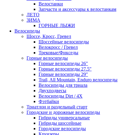
Велостанки
Запчасти и аксессуары к велостанкам
ЛЕТО
ЗИМА
ГОРНЫЕ ЛЫЖИ
Велосипеды
Шоссе, Кросс, Гревел
Шоссейные велосипеды
Велокросс / Гревел
Трековые/Фикседы
Горные велосипеды
Горные велосипеды 26"
Горные велосипеды 27.5"
Горные велосипеды 29"
Trail, All Mountain, Enduro велосипеды
Велосипеды для триала
Двухподвесы
Велосипеды Dirt / 4X
Фэтбайки
Триатлон и раздельный старт
Городские и дорожные велосипеды
Гибриды универсальные
Гибриды шоссейные
Городские велосипеды
Круизеры