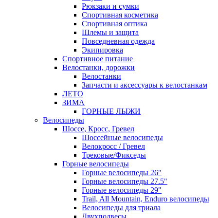
Рюкзаки и сумки
Спортивная косметика
Спортивная оптика
Шлемы и защита
Повседневная одежда
Экипировка
Спортивное питание
Велостанки, дорожки
Велостанки
Запчасти и аксессуары к велостанкам
ЛЕТО
ЗИМА
ГОРНЫЕ ЛЫЖИ
Велосипеды
Шоссе, Кросс, Гревел
Шоссейные велосипеды
Велокросс / Гревел
Трековые/Фикседы
Горные велосипеды
Горные велосипеды 26"
Горные велосипеды 27.5"
Горные велосипеды 29"
Trail, All Mountain, Enduro велосипеды
Велосипеды для триала
Двухподвесы