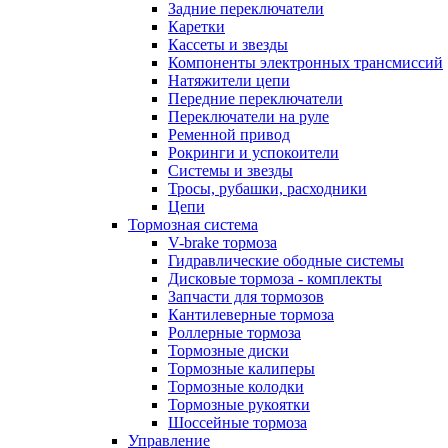
Задние переключатели
Каретки
Кассеты и звезды
Компоненты электронных трансмиссий
Натяжители цепи
Передние переключатели
Переключатели на руле
Ременной привод
Рокринги и успокоители
Системы и звезды
Тросы, рубашки, расходники
Цепи
Тормозная система
V-brake тормоза
Гидравлические ободные системы
Дисковые тормоза - комплекты
Запчасти для тормозов
Кантилеверные тормоза
Роллерные тормоза
Тормозные диски
Тормозные калиперы
Тормозные колодки
Тормозные рукоятки
Шоссейные тормоза
Управление