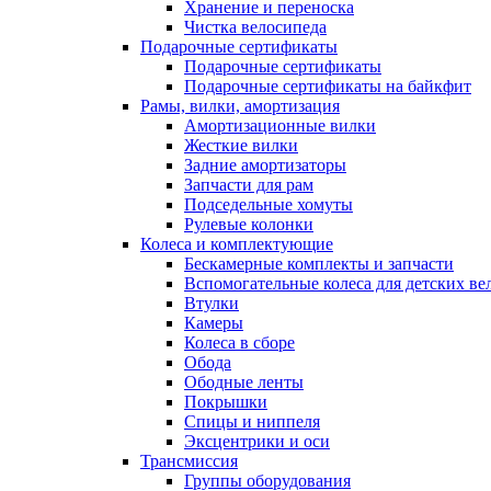
Хранение и переноска
Чистка велосипеда
Подарочные сертификаты
Подарочные сертификаты
Подарочные сертификаты на байкфит
Рамы, вилки, амортизация
Амортизационные вилки
Жесткие вилки
Задние амортизаторы
Запчасти для рам
Подседельные хомуты
Рулевые колонки
Колеса и комплектующие
Бескамерные комплекты и запчасти
Вспомогательные колеса для детских ве
Втулки
Камеры
Колеса в сборе
Обода
Ободные ленты
Покрышки
Спицы и ниппеля
Эксцентрики и оси
Трансмиссия
Группы оборудования