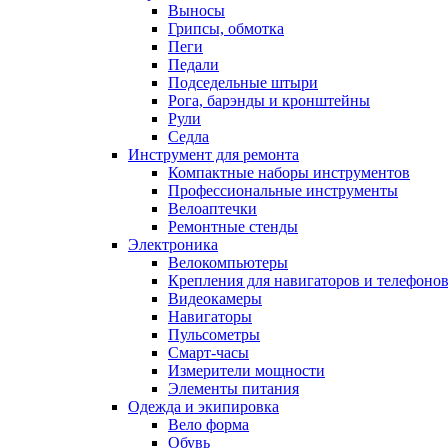
Выносы
Грипсы, обмотка
Пеги
Педали
Подседельные штыри
Рога, барэнды и кронштейны
Рули
Седла
Инструмент для ремонта
Компактные наборы инструментов
Профессиональные инструменты
Велоаптечки
Ремонтные стенды
Электроника
Велокомпьютеры
Крепления для навигаторов и телефоно
Видеокамеры
Навигаторы
Пульсометры
Смарт-часы
Измерители мощности
Элементы питания
Одежда и экипировка
Вело форма
Обувь