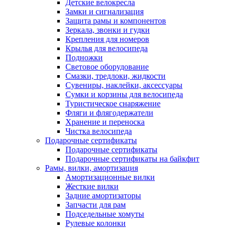
Детские велокресла
Замки и сигнализация
Защита рамы и компонентов
Зеркала, звонки и гудки
Крепления для номеров
Крылья для велосипеда
Подножки
Световое оборудование
Смазки, тредлоки, жидкости
Сувениры, наклейки, аксессуары
Сумки и корзины для велосипеда
Туристическое снаряжение
Фляги и флягодержатели
Хранение и переноска
Чистка велосипеда
Подарочные сертификаты
Подарочные сертификаты
Подарочные сертификаты на байкфит
Рамы, вилки, амортизация
Амортизационные вилки
Жесткие вилки
Задние амортизаторы
Запчасти для рам
Подседельные хомуты
Рулевые колонки