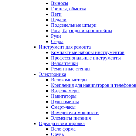
Выносы
Грипсы, обмотка
Пеги
Педали
Подседельные штыри
Рога, барэнды и кронштейны
Рули
Седла
Инструмент для ремонта
Компактные наборы инструментов
Профессиональные инструменты
Велоаптечки
Ремонтные стенды
Электроника
Велокомпьютеры
Крепления для навигаторов и телефоно
Видеокамеры
Навигаторы
Пульсометры
Смарт-часы
Измерители мощности
Элементы питания
Одежда и экипировка
Вело форма
Обувь