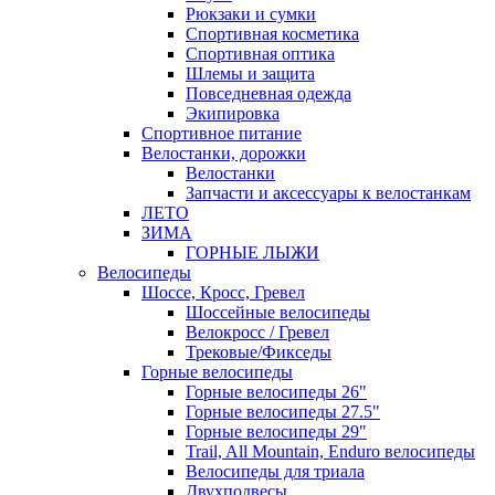
Рюкзаки и сумки
Спортивная косметика
Спортивная оптика
Шлемы и защита
Повседневная одежда
Экипировка
Спортивное питание
Велостанки, дорожки
Велостанки
Запчасти и аксессуары к велостанкам
ЛЕТО
ЗИМА
ГОРНЫЕ ЛЫЖИ
Велосипеды
Шоссе, Кросс, Гревел
Шоссейные велосипеды
Велокросс / Гревел
Трековые/Фикседы
Горные велосипеды
Горные велосипеды 26"
Горные велосипеды 27.5"
Горные велосипеды 29"
Trail, All Mountain, Enduro велосипеды
Велосипеды для триала
Двухподвесы