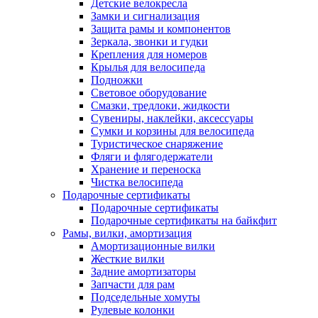
Детские велокресла
Замки и сигнализация
Защита рамы и компонентов
Зеркала, звонки и гудки
Крепления для номеров
Крылья для велосипеда
Подножки
Световое оборудование
Смазки, тредлоки, жидкости
Сувениры, наклейки, аксессуары
Сумки и корзины для велосипеда
Туристическое снаряжение
Фляги и флягодержатели
Хранение и переноска
Чистка велосипеда
Подарочные сертификаты
Подарочные сертификаты
Подарочные сертификаты на байкфит
Рамы, вилки, амортизация
Амортизационные вилки
Жесткие вилки
Задние амортизаторы
Запчасти для рам
Подседельные хомуты
Рулевые колонки