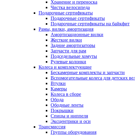
Хранение и переноска
Чистка велосипеда
Подарочные сертификаты
Подарочные сертификаты
Подарочные сертификаты на байкфит
Рамы, вилки, амортизация
Амортизационные вилки
Жесткие вилки
Задние амортизаторы
Запчасти для рам
Подседельные хомуты
Рулевые колонки
Колеса и комплектующие
Бескамерные комплекты и запчасти
Вспомогательные колеса для детских ве
Втулки
Камеры
Колеса в сборе
Обода
Ободные ленты
Покрышки
Спицы и ниппеля
Эксцентрики и оси
Трансмиссия
Группы оборудования