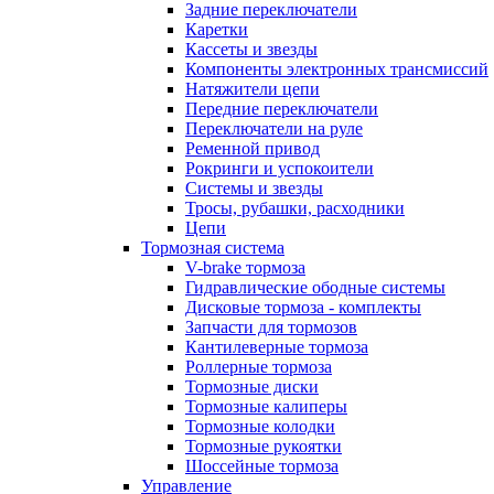
Задние переключатели
Каретки
Кассеты и звезды
Компоненты электронных трансмиссий
Натяжители цепи
Передние переключатели
Переключатели на руле
Ременной привод
Рокринги и успокоители
Системы и звезды
Тросы, рубашки, расходники
Цепи
Тормозная система
V-brake тормоза
Гидравлические ободные системы
Дисковые тормоза - комплекты
Запчасти для тормозов
Кантилеверные тормоза
Роллерные тормоза
Тормозные диски
Тормозные калиперы
Тормозные колодки
Тормозные рукоятки
Шоссейные тормоза
Управление