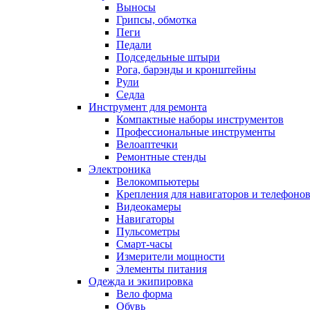
Выносы
Грипсы, обмотка
Пеги
Педали
Подседельные штыри
Рога, барэнды и кронштейны
Рули
Седла
Инструмент для ремонта
Компактные наборы инструментов
Профессиональные инструменты
Велоаптечки
Ремонтные стенды
Электроника
Велокомпьютеры
Крепления для навигаторов и телефоно
Видеокамеры
Навигаторы
Пульсометры
Смарт-часы
Измерители мощности
Элементы питания
Одежда и экипировка
Вело форма
Обувь