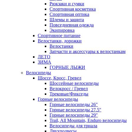
Рюкзаки и сумки
Спортивная косметика
Спортивная оптика
Шлемы и защита
Повседневная одежда
Экипировка
Спортивное питание
Велостанки, дорожки
Велостанки
Запчасти и аксессуары к велостанкам
ЛЕТО
ЗИМА
ГОРНЫЕ ЛЫЖИ
Велосипеды
Шоссе, Кросс, Гревел
Шоссейные велосипеды
Велокросс / Гревел
Трековые/Фикседы
Горные велосипеды
Горные велосипеды 26"
Горные велосипеды 27.5"
Горные велосипеды 29"
Trail, All Mountain, Enduro велосипеды
Велосипеды для триала
Двухподвесы