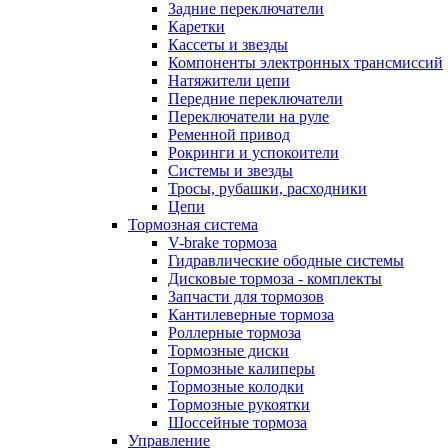
Задние переключатели
Каретки
Кассеты и звезды
Компоненты электронных трансмиссий
Натяжители цепи
Передние переключатели
Переключатели на руле
Ременной привод
Рокринги и успокоители
Системы и звезды
Тросы, рубашки, расходники
Цепи
Тормозная система
V-brake тормоза
Гидравлические ободные системы
Дисковые тормоза - комплекты
Запчасти для тормозов
Кантилеверные тормоза
Роллерные тормоза
Тормозные диски
Тормозные калиперы
Тормозные колодки
Тормозные рукоятки
Шоссейные тормоза
Управление