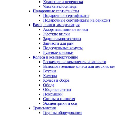
Хранение и переноска
Чистка велосипеда
Подарочные сертификаты
Подарочные сертификаты
Подарочные сертификаты на байкфит
Рамы, вилки, амортизация
Амортизационные вилки
Жесткие вилки
Задние амортизаторы
Запчасти для рам
Подседельные хомуты
Рулевые колонки
Колеса и комплектующие
Бескамерные комплекты и запчасти
Вспомогательные колеса для детских ве
Втулки
Камеры
Колеса в сборе
Обода
Ободные ленты
Покрышки
Спицы и ниппеля
Эксцентрики и оси
Трансмиссия
Группы оборудования