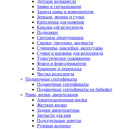
Детские велокресла
Замки и сигнализация
Защита рамы и компонентов
Зеркала, звонки и гудки
Крепления для номеров
Крылья для велосипеда
Подножки
Световое оборудование
Смазки, тредлоки, жидкости
Сувениры, наклейки, аксессуары
Сумки и корзины для велосипеда
Туристическое снаряжение
Фляги и флягодержатели
Хранение и переноска
Чистка велосипеда
Подарочные сертификаты
Подарочные сертификаты
Подарочные сертификаты на байкфит
Рамы, вилки, амортизация
Амортизационные вилки
Жесткие вилки
Задние амортизаторы
Запчасти для рам
Подседельные хомуты
Рулевые колонки