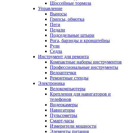
Шоссейные тормоза
Управление
Выносы
Грипсы, обмотка
Пеги
Педали
Подседельные штыри
Рога, барэнды и кронштейны
Рули
Седла
Инструмент для ремонта
Компактные наборы инструментов
Профессиональные инструменты
Велоаптечки
Ремонтные стенды
Электроника
Велокомпьютеры
Крепления для навигаторов и
телефонов
Видеокамеры
Навигаторы
Пульсометры
Смарт-часы
Измерители мощности
Элементы питания