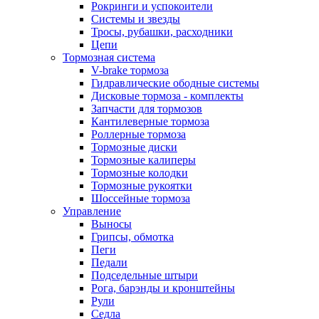
Рокринги и успокоители
Системы и звезды
Тросы, рубашки, расходники
Цепи
Тормозная система
V-brake тормоза
Гидравлические ободные системы
Дисковые тормоза - комплекты
Запчасти для тормозов
Кантилеверные тормоза
Роллерные тормоза
Тормозные диски
Тормозные калиперы
Тормозные колодки
Тормозные рукоятки
Шоссейные тормоза
Управление
Выносы
Грипсы, обмотка
Пеги
Педали
Подседельные штыри
Рога, барэнды и кронштейны
Рули
Седла