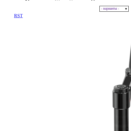
- варианты -
В наличии
RST