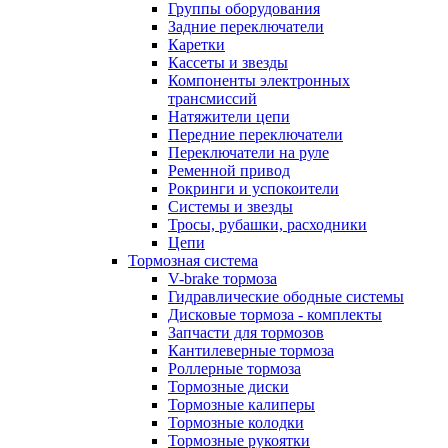
Группы оборудования
Задние переключатели
Каретки
Кассеты и звезды
Компоненты электронных
трансмиссий
Натяжители цепи
Передние переключатели
Переключатели на руле
Ременной привод
Рокринги и успокоители
Системы и звезды
Тросы, рубашки, расходники
Цепи
Тормозная система
V-brake тормоза
Гидравлические ободные системы
Дисковые тормоза - комплекты
Запчасти для тормозов
Кантилеверные тормоза
Роллерные тормоза
Тормозные диски
Тормозные калиперы
Тормозные колодки
Тормозные рукоятки