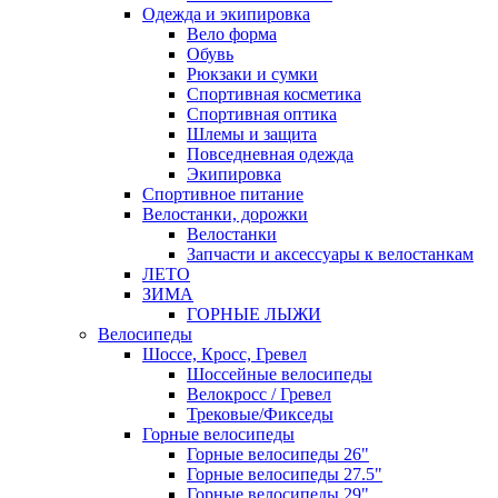
Одежда и экипировка
Вело форма
Обувь
Рюкзаки и сумки
Спортивная косметика
Спортивная оптика
Шлемы и защита
Повседневная одежда
Экипировка
Спортивное питание
Велостанки, дорожки
Велостанки
Запчасти и аксессуары к велостанкам
ЛЕТО
ЗИМА
ГОРНЫЕ ЛЫЖИ
Велосипеды
Шоссе, Кросс, Гревел
Шоссейные велосипеды
Велокросс / Гревел
Трековые/Фикседы
Горные велосипеды
Горные велосипеды 26"
Горные велосипеды 27.5"
Горные велосипеды 29"