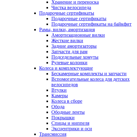
Хранение и переноска
Чистка велосипеда
Подарочные сертификаты
Подарочные сертификаты
Подарочные сертификаты на байкфит
Рамы, вилки, амортизация
Амортизационные вилки
Жесткие вилки
Задние амортизаторы
Запчасти для рам
Подседельные хомуты
Рулевые колонки
Колеса и комплектующие
Бескамерные комплекты и запчасти
Вспомогательные колеса для детских
велосипедов
Втулки
Камеры
Колеса в сборе
Обода
Ободные ленты
Покрышки
Спицы и ниппеля
Эксцентрики и оси
Трансмиссия