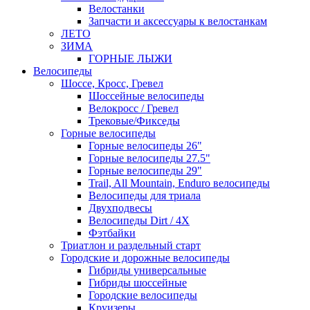
Велостанки
Запчасти и аксессуары к велостанкам
ЛЕТО
ЗИМА
ГОРНЫЕ ЛЫЖИ
Велосипеды
Шоссе, Кросс, Гревел
Шоссейные велосипеды
Велокросс / Гревел
Трековые/Фикседы
Горные велосипеды
Горные велосипеды 26"
Горные велосипеды 27.5"
Горные велосипеды 29"
Trail, All Mountain, Enduro велосипеды
Велосипеды для триала
Двухподвесы
Велосипеды Dirt / 4X
Фэтбайки
Триатлон и раздельный старт
Городские и дорожные велосипеды
Гибриды универсальные
Гибриды шоссейные
Городские велосипеды
Круизеры