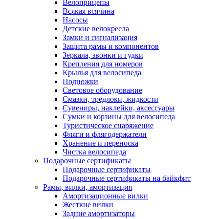
Велоприцепы
Всякая всячина
Насосы
Детские велокресла
Замки и сигнализация
Защита рамы и компонентов
Зеркала, звонки и гудки
Крепления для номеров
Крылья для велосипеда
Подножки
Световое оборудование
Смазки, тредлоки, жидкости
Сувениры, наклейки, аксессуары
Сумки и корзины для велосипеда
Туристическое снаряжение
Фляги и флягодержатели
Хранение и переноска
Чистка велосипеда
Подарочные сертификаты
Подарочные сертификаты
Подарочные сертификаты на байкфит
Рамы, вилки, амортизация
Амортизационные вилки
Жесткие вилки
Задние амортизаторы