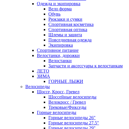
Одежда и экипировка
Вело форма
Обувь
Рюкзаки и сумки
Спортивная косметика
Спортивная оптика
Шлемы и защита
Повседневная одежда
Экипировка
Спортивное питание
Велостанки, дорожки
Велостанки
Запчасти и аксессуары к велостанкам
ЛЕТО
ЗИМА
ГОРНЫЕ ЛЫЖИ
Велосипеды
Шоссе, Кросс, Гревел
Шоссейные велосипеды
Велокросс / Гревел
Трековые/Фикседы
Горные велосипеды
Горные велосипеды 26"
Горные велосипеды 27.5"
Горные велосипеды 29"