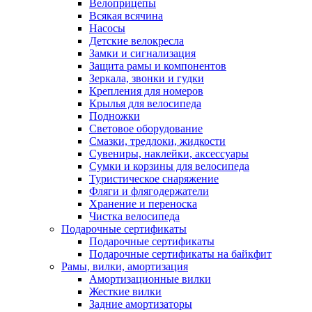
Велоприцепы
Всякая всячина
Насосы
Детские велокресла
Замки и сигнализация
Защита рамы и компонентов
Зеркала, звонки и гудки
Крепления для номеров
Крылья для велосипеда
Подножки
Световое оборудование
Смазки, тредлоки, жидкости
Сувениры, наклейки, аксессуары
Сумки и корзины для велосипеда
Туристическое снаряжение
Фляги и флягодержатели
Хранение и переноска
Чистка велосипеда
Подарочные сертификаты
Подарочные сертификаты
Подарочные сертификаты на байкфит
Рамы, вилки, амортизация
Амортизационные вилки
Жесткие вилки
Задние амортизаторы