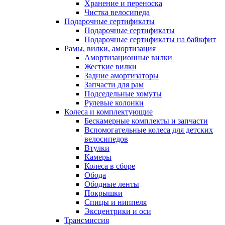
Хранение и переноска
Чистка велосипеда
Подарочные сертификаты
Подарочные сертификаты
Подарочные сертификаты на байкфит
Рамы, вилки, амортизация
Амортизационные вилки
Жесткие вилки
Задние амортизаторы
Запчасти для рам
Подседельные хомуты
Рулевые колонки
Колеса и комплектующие
Бескамерные комплекты и запчасти
Вспомогательные колеса для детских
велосипедов
Втулки
Камеры
Колеса в сборе
Обода
Ободные ленты
Покрышки
Спицы и ниппеля
Эксцентрики и оси
Трансмиссия