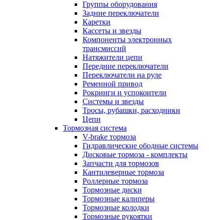
Группы оборудования
Задние переключатели
Каретки
Кассеты и звезды
Компоненты электронных
трансмиссий
Натяжители цепи
Передние переключатели
Переключатели на руле
Ременной привод
Рокринги и успокоители
Системы и звезды
Тросы, рубашки, расходники
Цепи
Тормозная система
V-brake тормоза
Гидравлические ободные системы
Дисковые тормоза - комплекты
Запчасти для тормозов
Кантилеверные тормоза
Роллерные тормоза
Тормозные диски
Тормозные калиперы
Тормозные колодки
Тормозные рукоятки