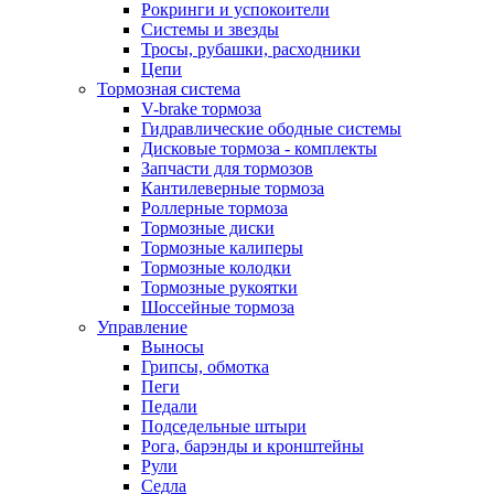
Рокринги и успокоители
Системы и звезды
Тросы, рубашки, расходники
Цепи
Тормозная система
V-brake тормоза
Гидравлические ободные системы
Дисковые тормоза - комплекты
Запчасти для тормозов
Кантилеверные тормоза
Роллерные тормоза
Тормозные диски
Тормозные калиперы
Тормозные колодки
Тормозные рукоятки
Шоссейные тормоза
Управление
Выносы
Грипсы, обмотка
Пеги
Педали
Подседельные штыри
Рога, барэнды и кронштейны
Рули
Седла