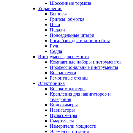
Шоссейные тормоза
Управление
Выносы
Грипсы, обмотка
Пеги
Педали
Подседельные штыри
Рога, барэнды и кронштейны
Рули
Седла
Инструмент для ремонта
Компактные наборы инструментов
Профессиональные инструменты
Велоаптечки
Ремонтные стенды
Электроника
Велокомпьютеры
Крепления для навигаторов и
телефонов
Видеокамеры
Навигаторы
Пульсометры
Смарт-часы
Измерители мощности
Элементы питания