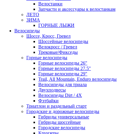
Велостанки
Запчасти и аксессуары к велостанкам
ЛЕТО
ЗИМА
ГОРНЫЕ ЛЫЖИ
Велосипеды
Шоссе, Кросс, Гревел
Шоссейные велосипеды
Велокросс / Гревел
Трековые/Фикседы
Горные велосипеды
Горные велосипеды 26"
Горные велосипеды 27.5"
Горные велосипеды 29"
Trail, All Mountain, Enduro велосипеды
Велосипеды для триала
Двухподвесы
Велосипеды Dirt / 4X
Фэтбайки
Триатлон и раздельный старт
Городские и дорожные велосипеды
Гибриды универсальные
Гибриды шоссейные
Городские велосипеды
Круизеры