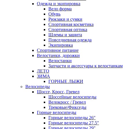
Одежда и экипировка
Вело форма
Обувь
Рюкзаки и сумки
Спортивная косметика
Спортивная оптика
Шлемы и защита
Повседневная одежда
Экипировка
Спортивное питание
Велостанки, дорожки
Велостанки
Запчасти и аксессуары к велостанкам
ЛЕТО
ЗИМА
ГОРНЫЕ ЛЫЖИ
Велосипеды
Шоссе, Кросс, Гревел
Шоссейные велосипеды
Велокросс / Гревел
Трековые/Фикседы
Горные велосипеды
Горные велосипеды 26"
Горные велосипеды 27.5"
Горные велосипеды 29"