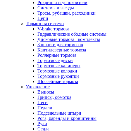
Рокринги и успокоители
Системы и звезды
Тросы, рубашки, расходники
Цепи
Тормозная система
V-brake тормоза
Гидравлические ободные системы
Дисковые тормоза - комплекты
Запчасти для тормозов
Кантилеверные тормоза
Роллерные тормоза
Тормозные диски
Тормозные калиперы
Тормозные колодки
Тормозные рукоятки
Шоссейные тормоза
Управление
Выносы
Грипсы, обмотка
Пеги
Педали
Подседельные штыри
Рога, барэнды и кронштейны
Рули
Седла