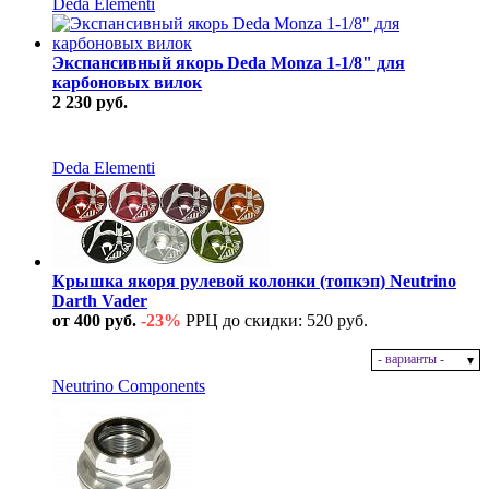
Deda Elementi
Экспансивный якорь Deda Monza 1-1/8" для
карбоновых вилок
2 230 руб.
В наличии
Deda Elementi
Крышка якоря рулевой колонки (топкэп) Neutrino
Darth Vader
от 400 руб.
-23%
РРЦ до скидки: 520 руб.
- варианты -
В наличии
Neutrino Components