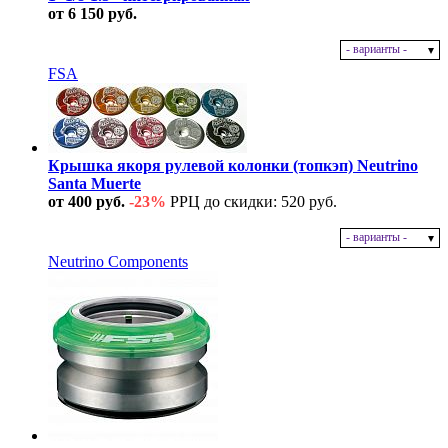
от 6 150 руб.
- варианты -
В наличии
FSA
Крышка якоря рулевой колонки (топкэп) Neutrino
Santa Muerte
от 400 руб.
-23%
РРЦ до скидки: 520 руб.
- варианты -
В наличии
Neutrino Components