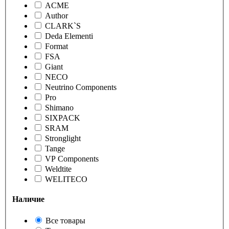
ACME
Author
CLARK`S
Deda Elementi
Format
FSA
Giant
NECO
Neutrino Components
Pro
Shimano
SIXPACK
SRAM
Stronglight
Tange
VP Components
Weldtite
WELITECO
Наличие
Все товары