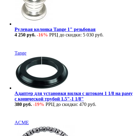
Рулевая колонка Tange 1" резьбовая
4 250 руб.
-16%
РРЦ до скидки: 5 030 руб.
В наличии
Tange
Адаптер для установки вилки с штоком 1 1/8 на раму
с конической трубой 1.5"-1 1/8"
380 руб.
-19%
РРЦ до скидки: 470 руб.
В наличии
ACME