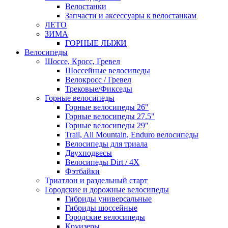
Велостанки
Запчасти и аксессуары к велостанкам
ЛЕТО
ЗИМА
ГОРНЫЕ ЛЫЖИ
Велосипеды
Шоссе, Кросс, Гревел
Шоссейные велосипеды
Велокросс / Гревел
Трековые/Фикседы
Горные велосипеды
Горные велосипеды 26"
Горные велосипеды 27.5"
Горные велосипеды 29"
Trail, All Mountain, Enduro велосипеды
Велосипеды для триала
Двухподвесы
Велосипеды Dirt / 4X
Фэтбайки
Триатлон и раздельный старт
Городские и дорожные велосипеды
Гибриды универсальные
Гибриды шоссейные
Городские велосипеды
Круизеры