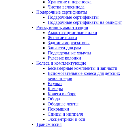
Хранение и переноска
Чистка велосипеда
Подарочные сертификаты
Подарочные сертификаты
Подарочные сертификаты на байкфит
Рамы, вилки, амортизация
Амортизационные вилки
Жесткие вилки
Задние амортизаторы
Запчасти для рам
Подседельные хомуты
Рулевые колонки
Колеса и комплектующие
Бескамерные комплекты и запчасти
Вспомогательные колеса для детских
велосипедов
Втулки
Камеры
Колеса в сборе
Обода
Ободные ленты
Покрышки
Спицы и ниппеля
Эксцентрики и оси
Трансмиссия