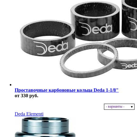
Проставочные карбоновые кольца Deda 1-1/8"
от 330 руб.
- варианты -
В наличии
Deda Elementi