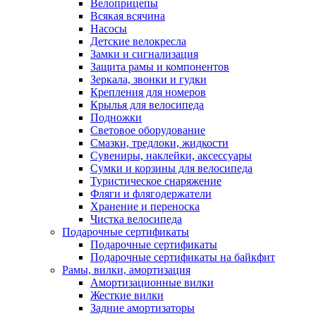
Велоприцепы
Всякая всячина
Насосы
Детские велокресла
Замки и сигнализация
Защита рамы и компонентов
Зеркала, звонки и гудки
Крепления для номеров
Крылья для велосипеда
Подножки
Световое оборудование
Смазки, тредлоки, жидкости
Сувениры, наклейки, аксессуары
Сумки и корзины для велосипеда
Туристическое снаряжение
Фляги и флягодержатели
Хранение и переноска
Чистка велосипеда
Подарочные сертификаты
Подарочные сертификаты
Подарочные сертификаты на байкфит
Рамы, вилки, амортизация
Амортизационные вилки
Жесткие вилки
Задние амортизаторы