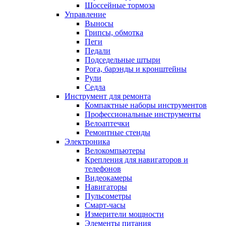
Шоссейные тормоза
Управление
Выносы
Грипсы, обмотка
Пеги
Педали
Подседельные штыри
Рога, барэнды и кронштейны
Рули
Седла
Инструмент для ремонта
Компактные наборы инструментов
Профессиональные инструменты
Велоаптечки
Ремонтные стенды
Электроника
Велокомпьютеры
Крепления для навигаторов и
телефонов
Видеокамеры
Навигаторы
Пульсометры
Смарт-часы
Измерители мощности
Элементы питания