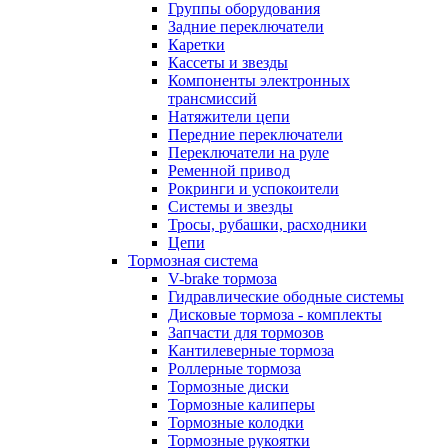
Группы оборудования
Задние переключатели
Каретки
Кассеты и звезды
Компоненты электронных
трансмиссий
Натяжители цепи
Передние переключатели
Переключатели на руле
Ременной привод
Рокринги и успокоители
Системы и звезды
Тросы, рубашки, расходники
Цепи
Тормозная система
V-brake тормоза
Гидравлические ободные системы
Дисковые тормоза - комплекты
Запчасти для тормозов
Кантилеверные тормоза
Роллерные тормоза
Тормозные диски
Тормозные калиперы
Тормозные колодки
Тормозные рукоятки