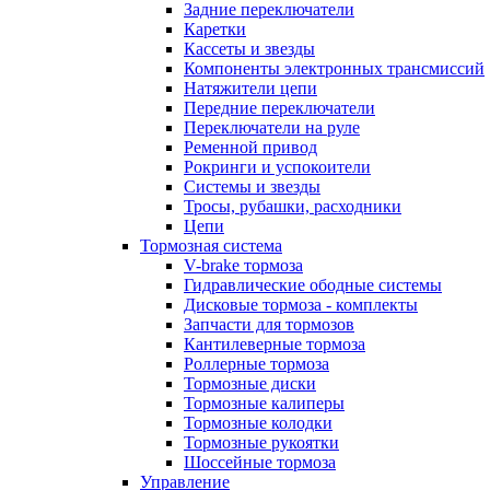
Задние переключатели
Каретки
Кассеты и звезды
Компоненты электронных трансмиссий
Натяжители цепи
Передние переключатели
Переключатели на руле
Ременной привод
Рокринги и успокоители
Системы и звезды
Тросы, рубашки, расходники
Цепи
Тормозная система
V-brake тормоза
Гидравлические ободные системы
Дисковые тормоза - комплекты
Запчасти для тормозов
Кантилеверные тормоза
Роллерные тормоза
Тормозные диски
Тормозные калиперы
Тормозные колодки
Тормозные рукоятки
Шоссейные тормоза
Управление