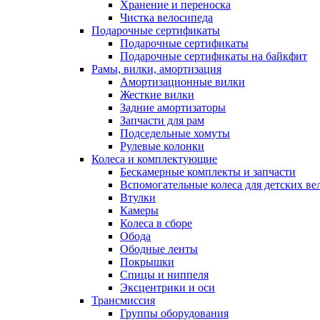
Хранение и переноска
Чистка велосипеда
Подарочные сертификаты
Подарочные сертификаты
Подарочные сертификаты на байкфит
Рамы, вилки, амортизация
Амортизационные вилки
Жесткие вилки
Задние амортизаторы
Запчасти для рам
Подседельные хомуты
Рулевые колонки
Колеса и комплектующие
Бескамерные комплекты и запчасти
Вспомогательные колеса для детских ве
Втулки
Камеры
Колеса в сборе
Обода
Ободные ленты
Покрышки
Спицы и ниппеля
Эксцентрики и оси
Трансмиссия
Группы оборудования