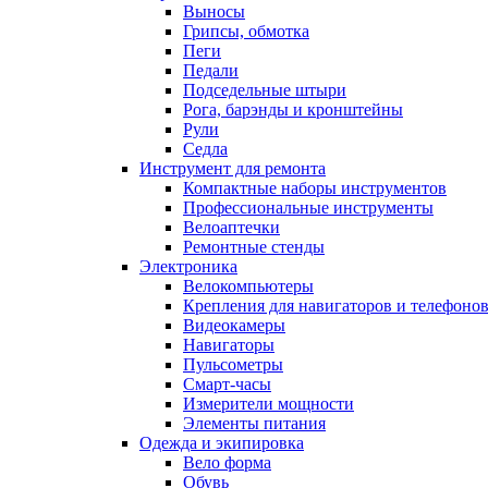
Выносы
Грипсы, обмотка
Пеги
Педали
Подседельные штыри
Рога, барэнды и кронштейны
Рули
Седла
Инструмент для ремонта
Компактные наборы инструментов
Профессиональные инструменты
Велоаптечки
Ремонтные стенды
Электроника
Велокомпьютеры
Крепления для навигаторов и телефоно
Видеокамеры
Навигаторы
Пульсометры
Смарт-часы
Измерители мощности
Элементы питания
Одежда и экипировка
Вело форма
Обувь