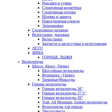
Рюкзаки и сумки
Спортивная косметика
Спортивная оптика
Шлемы и защита
Повседневная одежда
Экипировка
Спортивное питание
Велостанки, дорожки
Велостанки
Запчасти и аксессуары к велостанкам
ЛЕТО
ЗИМА
ГОРНЫЕ ЛЫЖИ
Велосипеды
Шоссе, Кросс, Гревел
Шоссейные велосипеды
Велокросс / Гревел
Трековые/Фикседы
Горные велосипеды
Горные велосипеды 26"
Горные велосипеды 27.5"
Горные велосипеды 29"
Trail, All Mountain, Enduro велосипеды
Велосипеды для триала
Двухподвесы