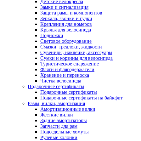
Детские велокресла
Замки и сигнализация
Защита рамы и компонентов
Зеркала, звонки и гудки
Крепления для номеров
Крылья для велосипеда
Подножки
Световое оборудование
Смазки, тредлоки, жидкости
Сувениры, наклейки, аксессуары
Сумки и корзины для велосипеда
Туристическое снаряжение
Фляги и флягодержатели
Хранение и переноска
Чистка велосипеда
Подарочные сертификаты
Подарочные сертификаты
Подарочные сертификаты на байкфит
Рамы, вилки, амортизация
Амортизационные вилки
Жесткие вилки
Задние амортизаторы
Запчасти для рам
Подседельные хомуты
Рулевые колонки