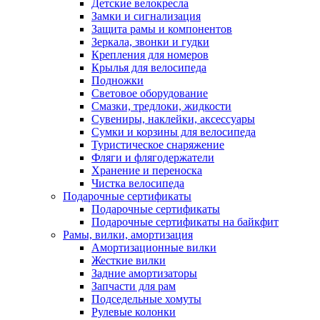
Детские велокресла
Замки и сигнализация
Защита рамы и компонентов
Зеркала, звонки и гудки
Крепления для номеров
Крылья для велосипеда
Подножки
Световое оборудование
Смазки, тредлоки, жидкости
Сувениры, наклейки, аксессуары
Сумки и корзины для велосипеда
Туристическое снаряжение
Фляги и флягодержатели
Хранение и переноска
Чистка велосипеда
Подарочные сертификаты
Подарочные сертификаты
Подарочные сертификаты на байкфит
Рамы, вилки, амортизация
Амортизационные вилки
Жесткие вилки
Задние амортизаторы
Запчасти для рам
Подседельные хомуты
Рулевые колонки