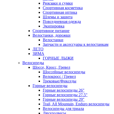
Рюкзаки и сумки
Спортивная косметика
Спортивная оптика
Шлемы и защита
Повседневная одежда
Экипировка
Спортивное питание
Велостанки, дорожки
Велостанки
Запчасти и аксессуары к велостанкам
ЛЕТО
ЗИМА
ГОРНЫЕ ЛЫЖИ
Велосипеды
Шоссе, Кросс, Гревел
Шоссейные велосипеды
Велокросс / Гревел
Трековые/Фикседы
Горные велосипеды
Горные велосипеды 26"
Горные велосипеды 27.5"
Горные велосипеды 29"
Trail, All Mountain, Enduro велосипеды
Велосипеды для триала
Двухподвесы