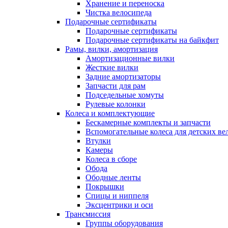
Хранение и переноска
Чистка велосипеда
Подарочные сертификаты
Подарочные сертификаты
Подарочные сертификаты на байкфит
Рамы, вилки, амортизация
Амортизационные вилки
Жесткие вилки
Задние амортизаторы
Запчасти для рам
Подседельные хомуты
Рулевые колонки
Колеса и комплектующие
Бескамерные комплекты и запчасти
Вспомогательные колеса для детских ве
Втулки
Камеры
Колеса в сборе
Обода
Ободные ленты
Покрышки
Спицы и ниппеля
Эксцентрики и оси
Трансмиссия
Группы оборудования