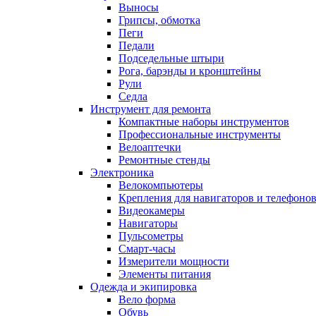
Выносы
Грипсы, обмотка
Пеги
Педали
Подседельные штыри
Рога, барэнды и кронштейны
Рули
Седла
Инструмент для ремонта
Компактные наборы инструментов
Профессиональные инструменты
Велоаптечки
Ремонтные стенды
Электроника
Велокомпьютеры
Крепления для навигаторов и телефоно
Видеокамеры
Навигаторы
Пульсометры
Смарт-часы
Измерители мощности
Элементы питания
Одежда и экипировка
Вело форма
Обувь