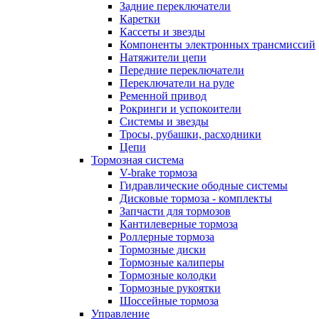
Задние переключатели
Каретки
Кассеты и звезды
Компоненты электронных трансмиссий
Натяжители цепи
Передние переключатели
Переключатели на руле
Ременной привод
Рокринги и успокоители
Системы и звезды
Тросы, рубашки, расходники
Цепи
Тормозная система
V-brake тормоза
Гидравлические ободные системы
Дисковые тормоза - комплекты
Запчасти для тормозов
Кантилеверные тормоза
Роллерные тормоза
Тормозные диски
Тормозные калиперы
Тормозные колодки
Тормозные рукоятки
Шоссейные тормоза
Управление