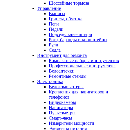
Шоссейные тормоза
Управление
Выносы
Грипсы, обмотка
Пеги
Педали
Подседельные штыри
Рога, барэнды и кронштейны
Рули
Седла
Инструмент для ремонта
Компактные наборы инструментов
Профессиональные инструменты
Велоаптечки
Ремонтные стенды
Электроника
Велокомпьютеры
Крепления для навигаторов и
телефонов
Видеокамеры
Навигаторы
Пульсометры
Смарт-часы
Измерители мощности
Элементы питания