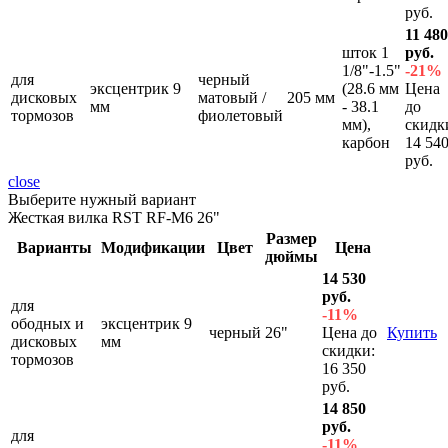
руб.
11 480
шток 1
руб.
1/8"-1.5"
-21%
для
черный
эксцентрик 9
(28.6 мм
Цена
дисковых
матовый /
205 мм
мм
- 38.1
до
тормозов
фиолетовый
мм),
скидк
карбон
14 54
руб.
close
Выберите нужный вариант
Жесткая вилка RST RF-M6 26"
Размер
Варианты
Модификации
Цвет
Цена
дюймы
14 530
руб.
для
-11%
ободных и
эксцентрик 9
черный
26"
Цена до
Купить
дисковых
мм
скидки:
тормозов
16 350
руб.
14 850
руб.
для
-11%