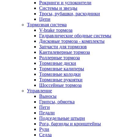
Рокринги и успокоители
Системы и звезды
Тросы, рубашки, расходники
Цепи
Тормозная система
V-brake тормоза
Гидравлические ободные системы
Дисковые тормоза - комплекты
Запчасти для тормозов
Кантилеверные тормоза
Роллерные тормоза
Тормозные диски
Тормозные калиперы
Тормозные колодки
Тормозные рукоятки
Шоссейные тормоза
Управление
Выносы
Грипсы, обмотка
Пеги
Педали
Подседельные штыри
Рога, барэнды и кронштейны
Рули
Седла