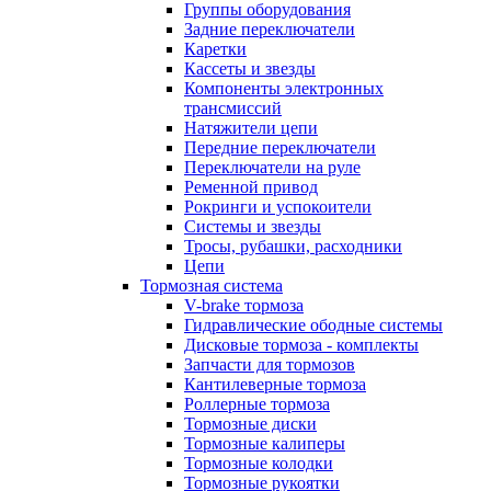
Группы оборудования
Задние переключатели
Каретки
Кассеты и звезды
Компоненты электронных
трансмиссий
Натяжители цепи
Передние переключатели
Переключатели на руле
Ременной привод
Рокринги и успокоители
Системы и звезды
Тросы, рубашки, расходники
Цепи
Тормозная система
V-brake тормоза
Гидравлические ободные системы
Дисковые тормоза - комплекты
Запчасти для тормозов
Кантилеверные тормоза
Роллерные тормоза
Тормозные диски
Тормозные калиперы
Тормозные колодки
Тормозные рукоятки