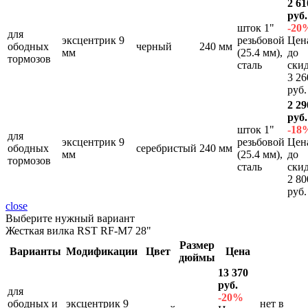
2 61
руб.
шток 1"
-20
для
эксцентрик 9
резьбовой
Цен
ободных
черный
240 мм
мм
(25.4 мм),
до
тормозов
сталь
ски
3 26
руб.
2 29
руб.
шток 1"
-18
для
эксцентрик 9
резьбовой
Цен
ободных
серебристый
240 мм
мм
(25.4 мм),
до
тормозов
сталь
ски
2 80
руб.
close
Выберите нужный вариант
Жесткая вилка RST RF-M7 28"
Размер
Варианты
Модификации
Цвет
Цена
дюймы
13 370
руб.
для
-20%
ободных и
эксцентрик 9
нет в