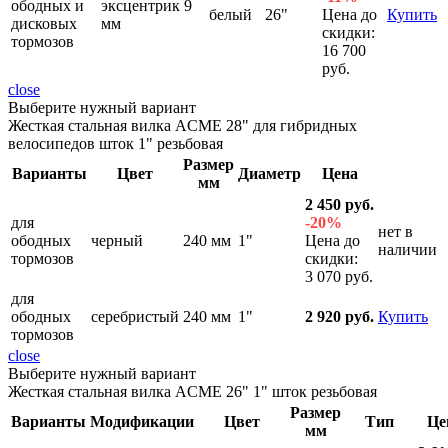
ободных и
эксцентрик 9
белый
26"
Цена до
Купить
дисковых
мм
скидки:
тормозов
16 700
руб.
close
Выберите нужный вариант
Жесткая стальная вилка ACME 28" для гибридных
велосипедов шток 1" резьбовая
Размер
Варианты
Цвет
Диаметр
Цена
мм
2 450 руб.
для
-20%
нет в
ободных
черный
240 мм
1"
Цена до
наличии
тормозов
скидки:
3 070 руб.
для
ободных
серебристый
240 мм
1"
2 920 руб.
Купить
тормозов
close
Выберите нужный вариант
Жесткая стальная вилка ACME 26" 1" шток резьбовая
Размер
Варианты
Модификации
Цвет
Тип
Це
мм