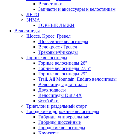
Велостанки
Запчасти и аксессуары к велостанкам
ЛЕТО
ЗИМА
ГОРНЫЕ ЛЫЖИ
Велосипеды
Шоссе, Кросс, Гревел
Шоссейные велосипеды
Велокросс / Гревел
Трековые/Фикседы
Горные велосипеды
Горные велосипеды 26"
Горные велосипеды 27.5"
Горные велосипеды 29"
Trail, All Mountain, Enduro велосипеды
Велосипеды для триала
Двухподвесы
Велосипеды Dirt / 4X
Фэтбайки
Триатлон и раздельный старт
Городские и дорожные велосипеды
Гибриды универсальные
Гибриды шоссейные
Городские велосипеды
Круизеры