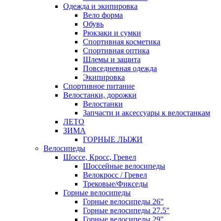
Одежда и экипировка
Вело форма
Обувь
Рюкзаки и сумки
Спортивная косметика
Спортивная оптика
Шлемы и защита
Повседневная одежда
Экипировка
Спортивное питание
Велостанки, дорожки
Велостанки
Запчасти и аксессуары к велостанкам
ЛЕТО
ЗИМА
ГОРНЫЕ ЛЫЖИ
Велосипеды
Шоссе, Кросс, Гревел
Шоссейные велосипеды
Велокросс / Гревел
Трековые/Фикседы
Горные велосипеды
Горные велосипеды 26"
Горные велосипеды 27.5"
Горные велосипеды 29"