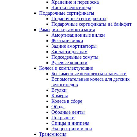
Хранение и переноска
Чистка велосипеда
Подарочные сертификаты
Подарочные сертификаты
Подарочные сертификаты на байкфит
Рамы, вилки, амортизация
Амортизационные вилки
Жесткие вилки
Задние амортизаторы
Запчасти для рам
Подседельные хомуты
Рулевые колонки
Колеса и комплектующие
Бескамерные комплекты и запчасти
Вспомогательные колеса для детских
велосипедов
Втулки
Камеры
Колеса в сборе
Обода
Ободные ленты
Покрышки
Спицы и ниппеля
Эксцентрики и оси
Трансмиссия