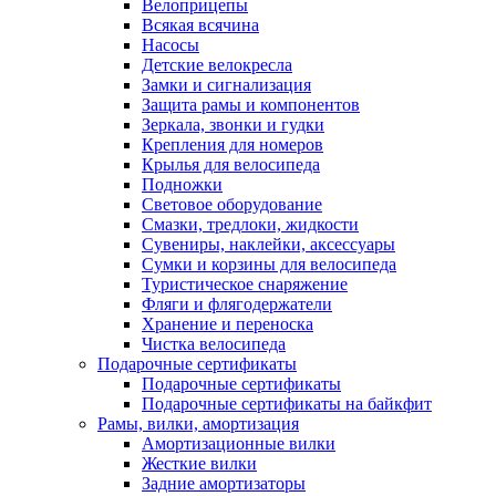
Велоприцепы
Всякая всячина
Насосы
Детские велокресла
Замки и сигнализация
Защита рамы и компонентов
Зеркала, звонки и гудки
Крепления для номеров
Крылья для велосипеда
Подножки
Световое оборудование
Смазки, тредлоки, жидкости
Сувениры, наклейки, аксессуары
Сумки и корзины для велосипеда
Туристическое снаряжение
Фляги и флягодержатели
Хранение и переноска
Чистка велосипеда
Подарочные сертификаты
Подарочные сертификаты
Подарочные сертификаты на байкфит
Рамы, вилки, амортизация
Амортизационные вилки
Жесткие вилки
Задние амортизаторы