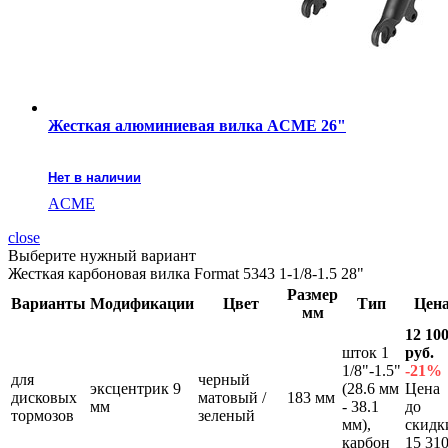
Жесткая алюминиевая вилка ACME 26"
Нет в наличии
ACME
close
Выберите нужный вариант
Жесткая карбоновая вилка Format 5343 1-1/8-1.5 28"
Размер
Варианты
Модификации
Цвет
Тип
Цен
мм
12 10
шток 1
руб.
1/8"-1.5"
-21%
для
черный
эксцентрик 9
(28.6 мм
Цена
дисковых
матовый /
183 мм
мм
- 38.1
до
тормозов
зеленый
мм),
скидк
карбон
15 31