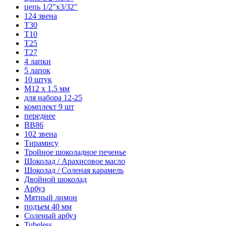
цепь 1/2"x3/32"
124 звена
T30
T10
T25
T27
4 лапки
5 лапок
10 штук
М12 x 1.5 мм
для набора 12-25
комплект 9 шт
переднее
BB86
102 звена
Тирамису
Тройное шоколадное печенье
Шоколад / Арахисовое масло
Шоколад / Соленая карамель
Двойной шоколад
Арбуз
Мятный лимон
подъем 40 мм
Соленый арбуз
Tubeless