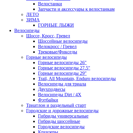
Велостанки
Запчасти и аксессуары к велостанкам
ЛЕТО
ЗИМА
ГОРНЫЕ ЛЫЖИ
Велосипеды
Шоссе, Кросс, Гревел
Шоссейные велосипеды
Велокросс / Гревел
Трековые/Фикседы
Горные велосипеды
Горные велосипеды 26"
Горные велосипеды 27.5"
Горные велосипеды 29"
Trail, All Mountain, Enduro велосипеды
Велосипеды для триала
Двухподвесы
Велосипеды Dirt / 4X
Фэтбайки
Триатлон и раздельный старт
Городские и дорожные велосипеды
Гибриды универсальные
Гибриды шоссейные
Городские велосипеды
Круизеры