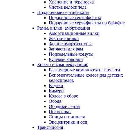
Хранение и переноска
Чистка велосипеда
Подарочные сертификаты
Подарочные сертификаты
Подарочные сертификаты на байкфит
Рамы, вилки, амортизация
Амортизационные вилки
Жесткие вилки
Задние амортизаторы
Запчасти для рам
Подседельные хомуты
Рулевые колонки
Колеса и комплектующие
Бескамерные комплекты и запчасти
Вспомогательные колеса для детских
велосипедов
Втулки
Камеры
Колеса в сборе
Обода
Ободные ленты
Покрышки
Спицы и ниппеля
Эксцентрики и оси
Трансмиссия