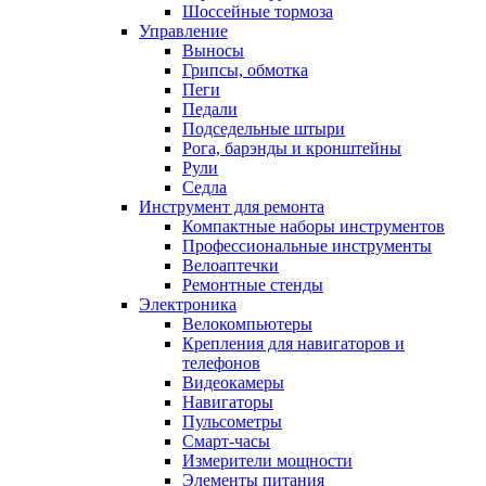
Шоссейные тормоза
Управление
Выносы
Грипсы, обмотка
Пеги
Педали
Подседельные штыри
Рога, барэнды и кронштейны
Рули
Седла
Инструмент для ремонта
Компактные наборы инструментов
Профессиональные инструменты
Велоаптечки
Ремонтные стенды
Электроника
Велокомпьютеры
Крепления для навигаторов и
телефонов
Видеокамеры
Навигаторы
Пульсометры
Смарт-часы
Измерители мощности
Элементы питания