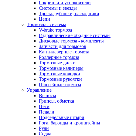
Рокринги и успокоители
Системы и звезды
Тросы, рубашки, расходники
Цепи
Тормозная система
V-brake тормоза
Гидравлические ободные системы
Дисковые тормоза - комплекты
Запчасти для тормозов
Кантилеверные тормоза
Роллерные тормоза
Тормозные диски
Тормозные калиперы
Тормозные колодки
Тормозные рукоятки
Шоссейные тормоза
Управление
Выносы
Грипсы, обмотка
Пеги
Педали
Подседельные штыри
Рога, барэнды и кронштейны
Рули
Седла