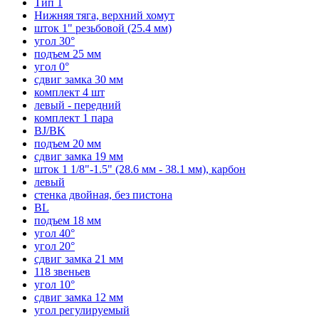
Тип 1
Нижняя тяга, верхний хомут
шток 1" резьбовой (25.4 мм)
угол 30°
подъем 25 мм
угол 0°
сдвиг замка 30 мм
комплект 4 шт
левый - передний
комплект 1 пара
BJ/BK
подъем 20 мм
сдвиг замка 19 мм
шток 1 1/8"-1.5" (28.6 мм - 38.1 мм), карбон
левый
стенка двойная, без пистона
BL
подъем 18 мм
угол 40°
угол 20°
сдвиг замка 21 мм
118 звеньев
угол 10°
сдвиг замка 12 мм
угол регулируемый