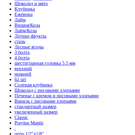
Шоколад и мята
Клубника
Ежевика
Лайм
Вишня/Кола
Лайм/Кола
Летние фрукты
сталь
Лесные ягоды
3 болта
4 болта
шестигранная головка 5.5 мм
верхний
нижний
62 шт
Соленая клубника
Шоколад с рисовыми хлопьями
Печенье с кремом и рисовыми хлопьями
Ваниль с рисовыми хлопьями
стандартный размер
увеличенный размер
Classic
Praying Mantis
.
цепь 1/2"x1/8"