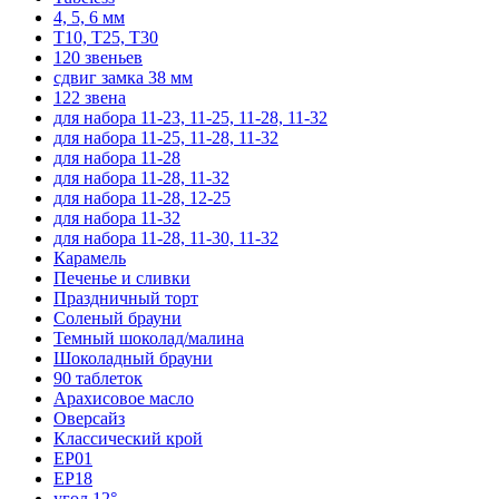
4, 5, 6 мм
T10, T25, T30
120 звеньев
сдвиг замка 38 мм
122 звена
для набора 11-23, 11-25, 11-28, 11-32
для набора 11-25, 11-28, 11-32
для набора 11-28
для набора 11-28, 11-32
для набора 11-28, 12-25
для набора 11-32
для набора 11-28, 11-30, 11-32
Карамель
Печенье и сливки
Праздничный торт
Соленый брауни
Темный шоколад/малина
Шоколадный брауни
90 таблеток
Арахисовое масло
Оверсайз
Классический крой
EP01
EP18
угол 12°