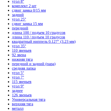
угол 8°
комплект 2 шт
сдвиг замка 0/15 мм
задний
угол 25°
сдвиг замка 15 мм
передний
длина 100 / подъем 10 градусов
длина 110 / подъем 10 градусов
квадратный ниппель 0.127" (3.23 мм)
угол 35°
110 звеньев
92 звена
нижняя тяга
передний и задний (пара)
средняя лапка
угол 5°
угол 7°
115 звеньев
угол 9°
заднее
126 звеньев
Универсальная тяга
верхняя тяга
металл