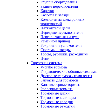
Группы оборудования
Задние переключатели
Каретки
Кассеты и звезды
Компоненты электронных
трансмиссий
Натяжители цепи
Передние переключатели
Переключатели на руле
Ременной привод
Рокринги и успокоители
Системы и звезды
Тросы, рубашки, расходники
Цепи
Тормозная система
V-brake тормоза
Гидравлические ободные системы
Дисковые тормоза - комплекты
Запчасти для тормозов
Кантилеверные тормоза
Роллерные тормоза
Тормозные диски
Тормозные калиперы
Тормозные колодки
Тормозные рукоятки