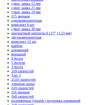
сдвиг замка 12 мм
сдвиг замка 21 мм
сдвиг замка 19 мм
115 звеньев
однокомпонентная
комплект 6 шт
сдвиг замка 30 мм
квадратный ниппель 0.127" (3.23 мм)
двухкомпонентная
комплект 12 шт
карбон
алюминий
внешний
4 болта
5 болтов
3 болта
2х9 скоростей
Тип 3
2х10 скоростей
длинная лапка
3х9 скоростей
116 звеньев
3х8 скоростей
полимерные (organic) подложка алюминий
2х8 скоростей