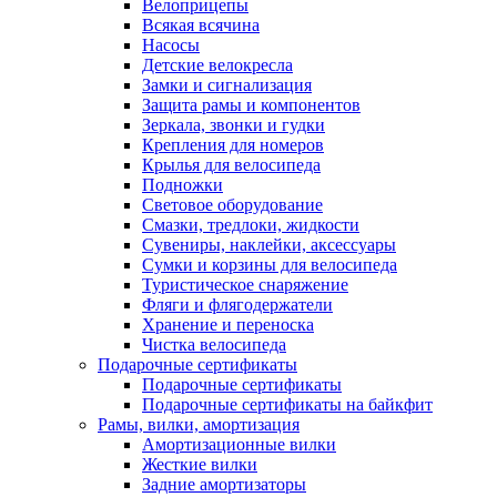
Велоприцепы
Всякая всячина
Насосы
Детские велокресла
Замки и сигнализация
Защита рамы и компонентов
Зеркала, звонки и гудки
Крепления для номеров
Крылья для велосипеда
Подножки
Световое оборудование
Смазки, тредлоки, жидкости
Сувениры, наклейки, аксессуары
Сумки и корзины для велосипеда
Туристическое снаряжение
Фляги и флягодержатели
Хранение и переноска
Чистка велосипеда
Подарочные сертификаты
Подарочные сертификаты
Подарочные сертификаты на байкфит
Рамы, вилки, амортизация
Амортизационные вилки
Жесткие вилки
Задние амортизаторы