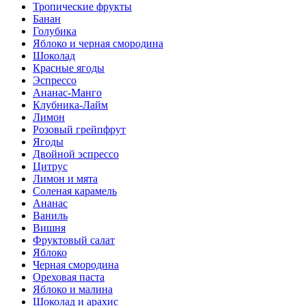
Тропические фрукты
Банан
Голубика
Яблоко и черная смородина
Шоколад
Красные ягоды
Эспрессо
Ананас-Манго
Клубника-Лайм
Лимон
Розовый грейпфрут
Ягоды
Двойной эспрессо
Цитрус
Лимон и мята
Соленая карамель
Ананас
Ваниль
Вишня
Фруктовый салат
Яблоко
Черная смородина
Ореховая паста
Яблоко и малина
Шоколад и арахис