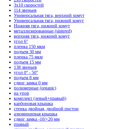
3х10 скоростей
114 звеньев
Универсальная тяга, верхний хомут
Универсальная тяга, нижний хомут
Нижняя тяга, нижний хомут
металлизированные (sintered)
верхняя тяга, нижний хомут
угол 6°
пленка 150 мкм
подъем 30 мм
пленка 75 мкм
подъем 15 мм
138 звеньев
угол 0° - 50°
подъем 8 мм
сдвиг замка 0 мм
полимерные (organic)
на упор
комплект (левый+правый)
карбоновая крышка
стенка двойная, двойной пистон
алюминиевая крышка
сдвиг замка -10/+20 мм
правый