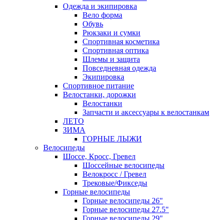
Одежда и экипировка
Вело форма
Обувь
Рюкзаки и сумки
Спортивная косметика
Спортивная оптика
Шлемы и защита
Повседневная одежда
Экипировка
Спортивное питание
Велостанки, дорожки
Велостанки
Запчасти и аксессуары к велостанкам
ЛЕТО
ЗИМА
ГОРНЫЕ ЛЫЖИ
Велосипеды
Шоссе, Кросс, Гревел
Шоссейные велосипеды
Велокросс / Гревел
Трековые/Фикседы
Горные велосипеды
Горные велосипеды 26"
Горные велосипеды 27.5"
Горные велосипеды 29"