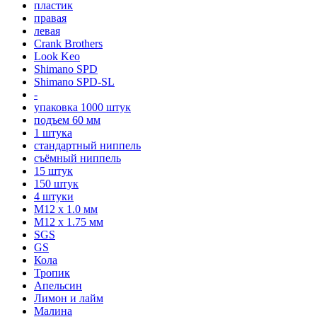
пластик
правая
левая
Crank Brothers
Look Keo
Shimano SPD
Shimano SPD-SL
-
упаковка 1000 штук
подъем 60 мм
1 штука
стандартный ниппель
съёмный ниппель
15 штук
150 штук
4 штуки
М12 x 1.0 мм
М12 x 1.75 мм
SGS
GS
Кола
Тропик
Апельсин
Лимон и лайм
Малина