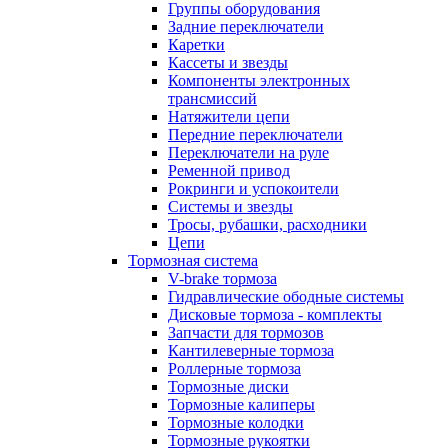
Группы оборудования
Задние переключатели
Каретки
Кассеты и звезды
Компоненты электронных
трансмиссий
Натяжители цепи
Передние переключатели
Переключатели на руле
Ременной привод
Рокринги и успокоители
Системы и звезды
Тросы, рубашки, расходники
Цепи
Тормозная система
V-brake тормоза
Гидравлические ободные системы
Дисковые тормоза - комплекты
Запчасти для тормозов
Кантилеверные тормоза
Роллерные тормоза
Тормозные диски
Тормозные калиперы
Тормозные колодки
Тормозные рукоятки