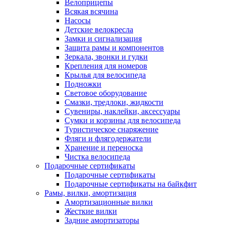
Велоприцепы
Всякая всячина
Насосы
Детские велокресла
Замки и сигнализация
Защита рамы и компонентов
Зеркала, звонки и гудки
Крепления для номеров
Крылья для велосипеда
Подножки
Световое оборудование
Смазки, тредлоки, жидкости
Сувениры, наклейки, аксессуары
Сумки и корзины для велосипеда
Туристическое снаряжение
Фляги и флягодержатели
Хранение и переноска
Чистка велосипеда
Подарочные сертификаты
Подарочные сертификаты
Подарочные сертификаты на байкфит
Рамы, вилки, амортизация
Амортизационные вилки
Жесткие вилки
Задние амортизаторы