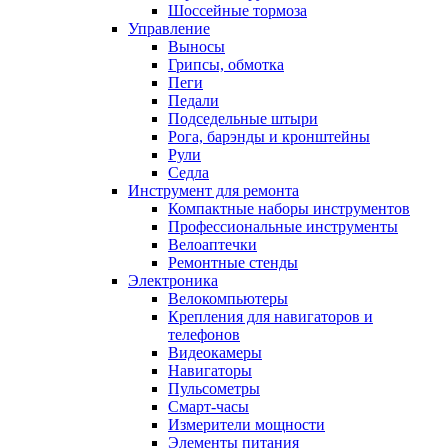
Шоссейные тормоза
Управление
Выносы
Грипсы, обмотка
Пеги
Педали
Подседельные штыри
Рога, барэнды и кронштейны
Рули
Седла
Инструмент для ремонта
Компактные наборы инструментов
Профессиональные инструменты
Велоаптечки
Ремонтные стенды
Электроника
Велокомпьютеры
Крепления для навигаторов и
телефонов
Видеокамеры
Навигаторы
Пульсометры
Смарт-часы
Измерители мощности
Элементы питания