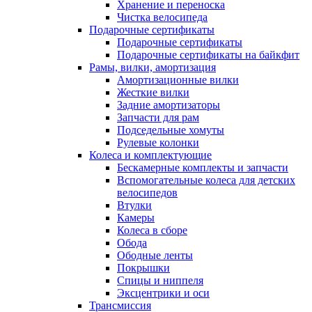
Хранение и переноска
Чистка велосипеда
Подарочные сертификаты
Подарочные сертификаты
Подарочные сертификаты на байкфит
Рамы, вилки, амортизация
Амортизационные вилки
Жесткие вилки
Задние амортизаторы
Запчасти для рам
Подседельные хомуты
Рулевые колонки
Колеса и комплектующие
Бескамерные комплекты и запчасти
Вспомогательные колеса для детских
велосипедов
Втулки
Камеры
Колеса в сборе
Обода
Ободные ленты
Покрышки
Спицы и ниппеля
Эксцентрики и оси
Трансмиссия