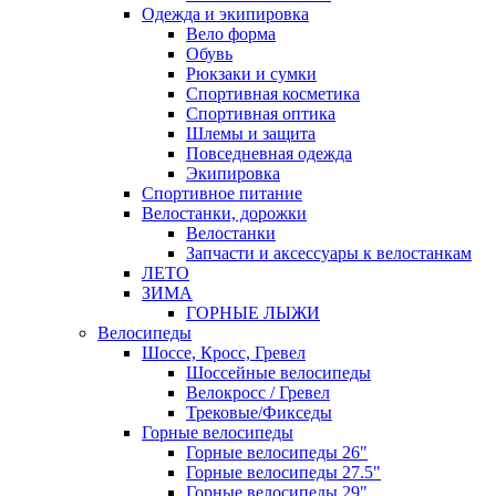
Одежда и экипировка
Вело форма
Обувь
Рюкзаки и сумки
Спортивная косметика
Спортивная оптика
Шлемы и защита
Повседневная одежда
Экипировка
Спортивное питание
Велостанки, дорожки
Велостанки
Запчасти и аксессуары к велостанкам
ЛЕТО
ЗИМА
ГОРНЫЕ ЛЫЖИ
Велосипеды
Шоссе, Кросс, Гревел
Шоссейные велосипеды
Велокросс / Гревел
Трековые/Фикседы
Горные велосипеды
Горные велосипеды 26"
Горные велосипеды 27.5"
Горные велосипеды 29"