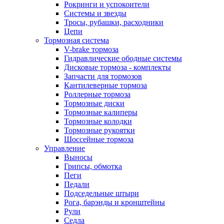
Рокринги и успокоители
Системы и звезды
Тросы, рубашки, расходники
Цепи
Тормозная система
V-brake тормоза
Гидравлические ободные системы
Дисковые тормоза - комплекты
Запчасти для тормозов
Кантилеверные тормоза
Роллерные тормоза
Тормозные диски
Тормозные калиперы
Тормозные колодки
Тормозные рукоятки
Шоссейные тормоза
Управление
Выносы
Грипсы, обмотка
Пеги
Педали
Подседельные штыри
Рога, барэнды и кронштейны
Рули
Седла