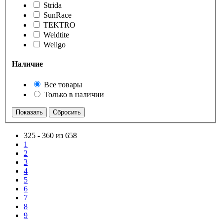
Strida
SunRace
TEKTRO
Weldtite
Wellgo
Наличие
Все товары
Только в наличии
325
-
360 из 658
1
2
3
4
5
6
7
8
9