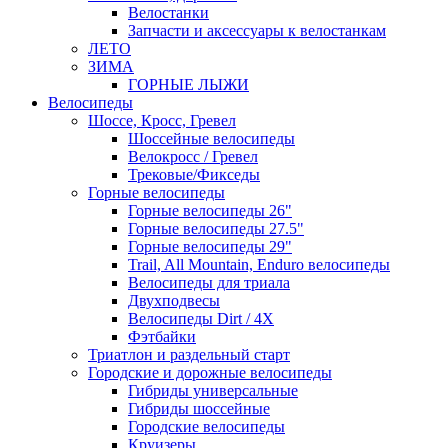
Велостанки
Запчасти и аксессуары к велостанкам
ЛЕТО
ЗИМА
ГОРНЫЕ ЛЫЖИ
Велосипеды
Шоссе, Кросс, Гревел
Шоссейные велосипеды
Велокросс / Гревел
Трековые/Фикседы
Горные велосипеды
Горные велосипеды 26"
Горные велосипеды 27.5"
Горные велосипеды 29"
Trail, All Mountain, Enduro велосипеды
Велосипеды для триала
Двухподвесы
Велосипеды Dirt / 4X
Фэтбайки
Триатлон и раздельный старт
Городские и дорожные велосипеды
Гибриды универсальные
Гибриды шоссейные
Городские велосипеды
Круизеры