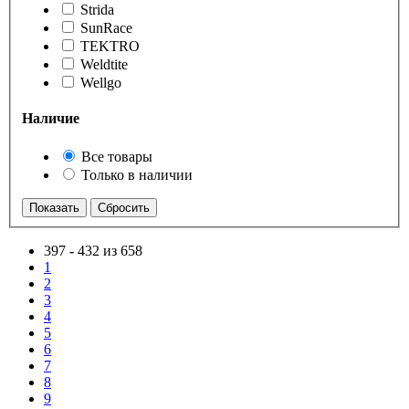
Strida
SunRace
TEKTRO
Weldtite
Wellgo
Наличие
Все товары
Только в наличии
397
-
432 из 658
1
2
3
4
5
6
7
8
9