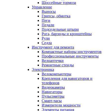
Шоссейные тормоза
Управление
Выносы
Грипсы, обмотка
Пеги
Педали
Подседельные штыри
Рога, барэнды и кронштейны
Рули
Седла
Инструмент для ремонта
Компактные наборы инструментов
Профессиональные инструменты
Велоаптечки
Ремонтные стенды
Электроника
Велокомпьютеры
Крепления для навигаторов и
телефонов
Видеокамеры
Навигаторы
Пульсометры
Смарт-часы
Измерители мощности
Элементы питания