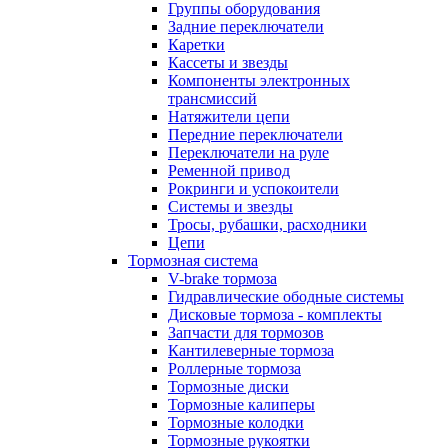
Группы оборудования
Задние переключатели
Каретки
Кассеты и звезды
Компоненты электронных
трансмиссий
Натяжители цепи
Передние переключатели
Переключатели на руле
Ременной привод
Рокринги и успокоители
Системы и звезды
Тросы, рубашки, расходники
Цепи
Тормозная система
V-brake тормоза
Гидравлические ободные системы
Дисковые тормоза - комплекты
Запчасти для тормозов
Кантилеверные тормоза
Роллерные тормоза
Тормозные диски
Тормозные калиперы
Тормозные колодки
Тормозные рукоятки