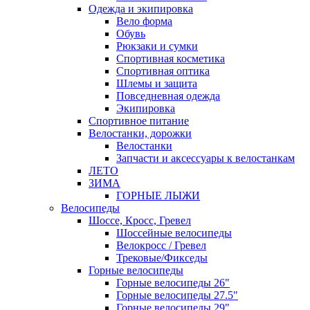
Одежда и экипировка
Вело форма
Обувь
Рюкзаки и сумки
Спортивная косметика
Спортивная оптика
Шлемы и защита
Повседневная одежда
Экипировка
Спортивное питание
Велостанки, дорожки
Велостанки
Запчасти и аксессуары к велостанкам
ЛЕТО
ЗИМА
ГОРНЫЕ ЛЫЖИ
Велосипеды
Шоссе, Кросс, Гревел
Шоссейные велосипеды
Велокросс / Гревел
Трековые/Фикседы
Горные велосипеды
Горные велосипеды 26"
Горные велосипеды 27.5"
Горные велосипеды 29"