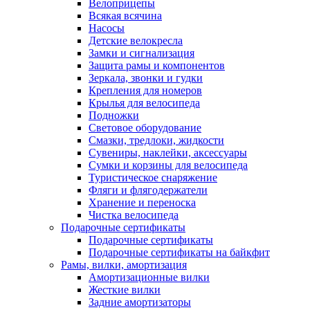
Велоприцепы
Всякая всячина
Насосы
Детские велокресла
Замки и сигнализация
Защита рамы и компонентов
Зеркала, звонки и гудки
Крепления для номеров
Крылья для велосипеда
Подножки
Световое оборудование
Смазки, тредлоки, жидкости
Сувениры, наклейки, аксессуары
Сумки и корзины для велосипеда
Туристическое снаряжение
Фляги и флягодержатели
Хранение и переноска
Чистка велосипеда
Подарочные сертификаты
Подарочные сертификаты
Подарочные сертификаты на байкфит
Рамы, вилки, амортизация
Амортизационные вилки
Жесткие вилки
Задние амортизаторы