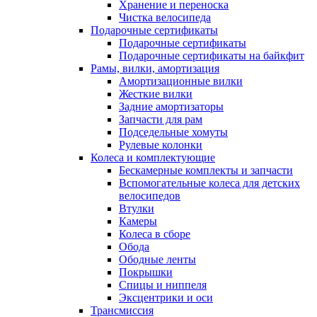
Хранение и переноска
Чистка велосипеда
Подарочные сертификаты
Подарочные сертификаты
Подарочные сертификаты на байкфит
Рамы, вилки, амортизация
Амортизационные вилки
Жесткие вилки
Задние амортизаторы
Запчасти для рам
Подседельные хомуты
Рулевые колонки
Колеса и комплектующие
Бескамерные комплекты и запчасти
Вспомогательные колеса для детских
велосипедов
Втулки
Камеры
Колеса в сборе
Обода
Ободные ленты
Покрышки
Спицы и ниппеля
Эксцентрики и оси
Трансмиссия