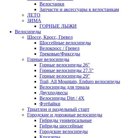
Велостанки
Запчасти и аксессуары к велостанкам
ЛЕТО
ЗИМА
ГОРНЫЕ ЛЫЖИ
Велосипеды
Шоссе, Кросс, Гревел
Шоссейные велосипеды
Велокросс / Гревел
Трековые/Фикседы
Горные велосипеды
Горные велосипеды 26"
Горные велосипеды 27.5"
Горные велосипеды 29"
Trail, All Mountain, Enduro велосипеды
Велосипеды для триала
Двухподвесы
Велосипеды Dirt / 4X
Фэтбайки
Триатлон и раздельный старт
Городские и дорожные велосипеды
Гибриды универсальные
Гибриды шоссейные
Городские велосипеды
Круизеры