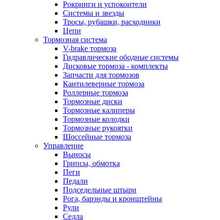
Рокринги и успокоители
Системы и звезды
Тросы, рубашки, расходники
Цепи
Тормозная система
V-brake тормоза
Гидравлические ободные системы
Дисковые тормоза - комплекты
Запчасти для тормозов
Кантилеверные тормоза
Роллерные тормоза
Тормозные диски
Тормозные калиперы
Тормозные колодки
Тормозные рукоятки
Шоссейные тормоза
Управление
Выносы
Грипсы, обмотка
Пеги
Педали
Подседельные штыри
Рога, барэнды и кронштейны
Рули
Седла