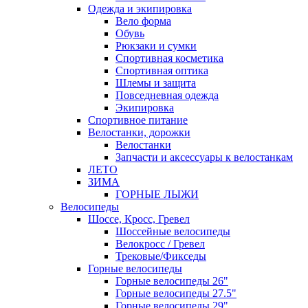
Одежда и экипировка
Вело форма
Обувь
Рюкзаки и сумки
Спортивная косметика
Спортивная оптика
Шлемы и защита
Повседневная одежда
Экипировка
Спортивное питание
Велостанки, дорожки
Велостанки
Запчасти и аксессуары к велостанкам
ЛЕТО
ЗИМА
ГОРНЫЕ ЛЫЖИ
Велосипеды
Шоссе, Кросс, Гревел
Шоссейные велосипеды
Велокросс / Гревел
Трековые/Фикседы
Горные велосипеды
Горные велосипеды 26"
Горные велосипеды 27.5"
Горные велосипеды 29"