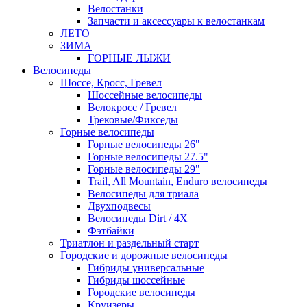
Велостанки
Запчасти и аксессуары к велостанкам
ЛЕТО
ЗИМА
ГОРНЫЕ ЛЫЖИ
Велосипеды
Шоссе, Кросс, Гревел
Шоссейные велосипеды
Велокросс / Гревел
Трековые/Фикседы
Горные велосипеды
Горные велосипеды 26"
Горные велосипеды 27.5"
Горные велосипеды 29"
Trail, All Mountain, Enduro велосипеды
Велосипеды для триала
Двухподвесы
Велосипеды Dirt / 4X
Фэтбайки
Триатлон и раздельный старт
Городские и дорожные велосипеды
Гибриды универсальные
Гибриды шоссейные
Городские велосипеды
Круизеры