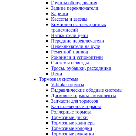
Группы оборудования
Задние переключатели
Каретки
Кассеты и звезды
Компоненты электронных
трансмиссий
Натяжители цепи
Передние переключатели
Переключатели на руле
Ременной привод
Рокринги и успокоители
Системы и звезды
Тросы, рубашки, расходники
Цепи
Тормозная система
V-brake тормоза
Гидравлические ободные системы
Дисковые тормоза - комплекты
Запчасти для тормозов
Кантилеверные тормоза
Роллерные тормоза
Тормозные диски
Тормозные калиперы
Тормозные колодки
Тормозные рукоятки