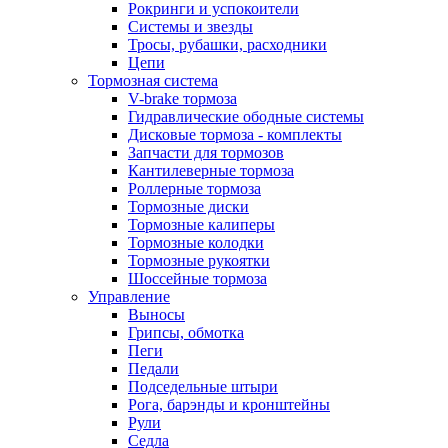
Рокринги и успокоители
Системы и звезды
Тросы, рубашки, расходники
Цепи
Тормозная система
V-brake тормоза
Гидравлические ободные системы
Дисковые тормоза - комплекты
Запчасти для тормозов
Кантилеверные тормоза
Роллерные тормоза
Тормозные диски
Тормозные калиперы
Тормозные колодки
Тормозные рукоятки
Шоссейные тормоза
Управление
Выносы
Грипсы, обмотка
Пеги
Педали
Подседельные штыри
Рога, барэнды и кронштейны
Рули
Седла