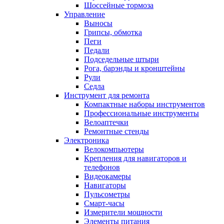
Шоссейные тормоза
Управление
Выносы
Грипсы, обмотка
Пеги
Педали
Подседельные штыри
Рога, барэнды и кронштейны
Рули
Седла
Инструмент для ремонта
Компактные наборы инструментов
Профессиональные инструменты
Велоаптечки
Ремонтные стенды
Электроника
Велокомпьютеры
Крепления для навигаторов и
телефонов
Видеокамеры
Навигаторы
Пульсометры
Смарт-часы
Измерители мощности
Элементы питания