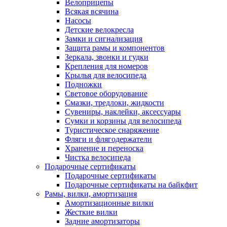
Велоприцепы
Всякая всячина
Насосы
Детские велокресла
Замки и сигнализация
Защита рамы и компонентов
Зеркала, звонки и гудки
Крепления для номеров
Крылья для велосипеда
Подножки
Световое оборудование
Смазки, тредлоки, жидкости
Сувениры, наклейки, аксессуары
Сумки и корзины для велосипеда
Туристическое снаряжение
Фляги и флягодержатели
Хранение и переноска
Чистка велосипеда
Подарочные сертификаты
Подарочные сертификаты
Подарочные сертификаты на байкфит
Рамы, вилки, амортизация
Амортизационные вилки
Жесткие вилки
Задние амортизаторы