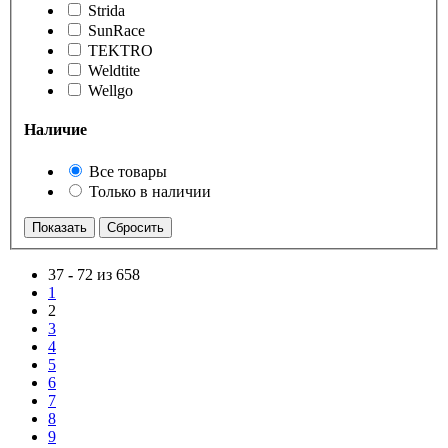
Strida
SunRace
TEKTRO
Weldtite
Wellgo
Наличие
Все товары
Только в наличии
37
-
72 из 658
1
2
3
4
5
6
7
8
9