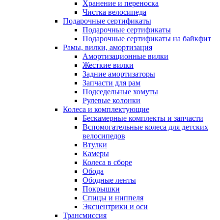
Хранение и переноска
Чистка велосипеда
Подарочные сертификаты
Подарочные сертификаты
Подарочные сертификаты на байкфит
Рамы, вилки, амортизация
Амортизационные вилки
Жесткие вилки
Задние амортизаторы
Запчасти для рам
Подседельные хомуты
Рулевые колонки
Колеса и комплектующие
Бескамерные комплекты и запчасти
Вспомогательные колеса для детских
велосипедов
Втулки
Камеры
Колеса в сборе
Обода
Ободные ленты
Покрышки
Спицы и ниппеля
Эксцентрики и оси
Трансмиссия