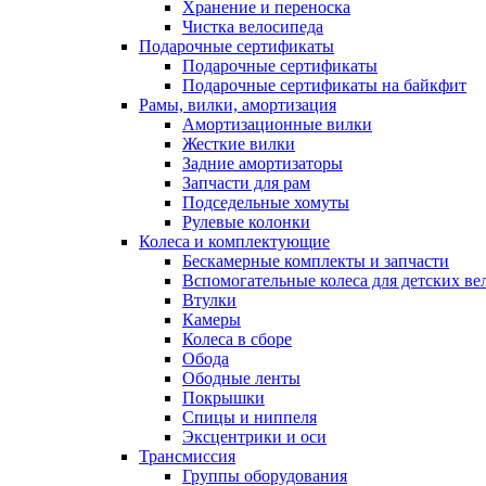
Хранение и переноска
Чистка велосипеда
Подарочные сертификаты
Подарочные сертификаты
Подарочные сертификаты на байкфит
Рамы, вилки, амортизация
Амортизационные вилки
Жесткие вилки
Задние амортизаторы
Запчасти для рам
Подседельные хомуты
Рулевые колонки
Колеса и комплектующие
Бескамерные комплекты и запчасти
Вспомогательные колеса для детских ве
Втулки
Камеры
Колеса в сборе
Обода
Ободные ленты
Покрышки
Спицы и ниппеля
Эксцентрики и оси
Трансмиссия
Группы оборудования