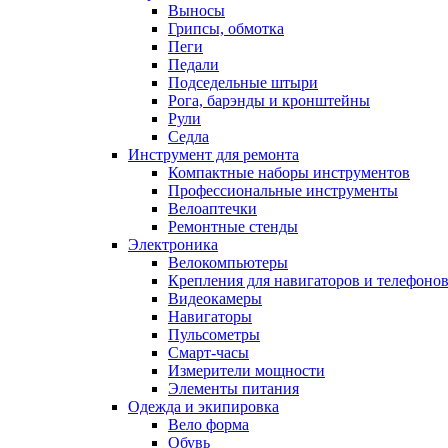
Выносы
Грипсы, обмотка
Пеги
Педали
Подседельные штыри
Рога, барэнды и кронштейны
Рули
Седла
Инструмент для ремонта
Компактные наборы инструментов
Профессиональные инструменты
Велоаптечки
Ремонтные стенды
Электроника
Велокомпьютеры
Крепления для навигаторов и телефоно
Видеокамеры
Навигаторы
Пульсометры
Смарт-часы
Измерители мощности
Элементы питания
Одежда и экипировка
Вело форма
Обувь