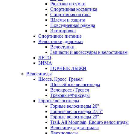
Рюкзаки и сумки
Спортивная косметика
Спортивная оптика
Шлемы и защита
Повседневная одежда
Экипировка
Спортивное питание
Велостанки, дорожки
Велостанки
Запчасти и аксессуары к велостанкам
ЛЕТО
ЗИМА
ГОРНЫЕ ЛЫЖИ
Велосипеды
Шоссе, Кросс, Гревел
Шоссейные велосипеды
Велокросс / Гревел
Трековые/Фикседы
Горные велосипеды
Горные велосипеды 26"
Горные велосипеды 27.5"
Горные велосипеды 29"
Trail, All Mountain, Enduro велосипеды
Велосипеды для триала
Двухподвесы