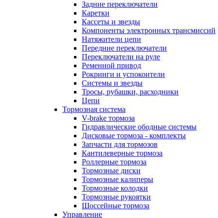
Задние переключатели
Каретки
Кассеты и звезды
Компоненты электронных трансмиссий
Натяжители цепи
Передние переключатели
Переключатели на руле
Ременной привод
Рокринги и успокоители
Системы и звезды
Тросы, рубашки, расходники
Цепи
Тормозная система
V-brake тормоза
Гидравлические ободные системы
Дисковые тормоза - комплекты
Запчасти для тормозов
Кантилеверные тормоза
Роллерные тормоза
Тормозные диски
Тормозные калиперы
Тормозные колодки
Тормозные рукоятки
Шоссейные тормоза
Управление