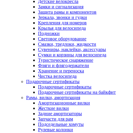
Детские велокресла
Замки и сигнализация
Защита рамы и компонентов
Зеркала, звонки и гудки
Крепления для номеров
Крылья для велосипеда
Подножки
Световое оборудование
Смазки, тредлоки, жидкости
Сувениры, наклейки, аксессуары
Сумки и корзины для велосипеда
Туристическое снаряжение
Фляги и флягодержатели
Хранение и переноска
Чистка велосипеда
Подарочные сертификаты
Подарочные сертификаты
Подарочные сертификаты на байкфит
Рамы, вилки, амортизация
Амортизационные вилки
Жесткие вилки
Задние амортизаторы
Запчасти для рам
Подседельные хомуты
Рулевые колонки