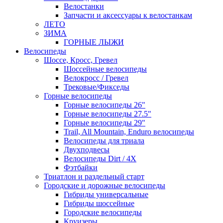
Велостанки
Запчасти и аксессуары к велостанкам
ЛЕТО
ЗИМА
ГОРНЫЕ ЛЫЖИ
Велосипеды
Шоссе, Кросс, Гревел
Шоссейные велосипеды
Велокросс / Гревел
Трековые/Фикседы
Горные велосипеды
Горные велосипеды 26"
Горные велосипеды 27.5"
Горные велосипеды 29"
Trail, All Mountain, Enduro велосипеды
Велосипеды для триала
Двухподвесы
Велосипеды Dirt / 4X
Фэтбайки
Триатлон и раздельный старт
Городские и дорожные велосипеды
Гибриды универсальные
Гибриды шоссейные
Городские велосипеды
Круизеры