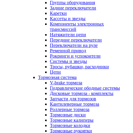
Группы оборудования
Задние переключатели
Каретки
Кассеты и звезды
Компоненты электронных
трансмиссий
Натяжители цепи
Передние переключатели
Переключатели на руле
Ременной привод
Рокринги и успокоители
Системы и звезды
Тросы, рубашки, расходники
Цепи
Тормозная система
V-brake тормоза
Гидравлические ободные системы
Дисковые тормоза - комплекты
Запчасти для тормозов
Кантилеверные тормоза
Роллерные тормоза
Тормозные диски
Тормозные калиперы
Тормозные колодки
Тормозные рукоятки