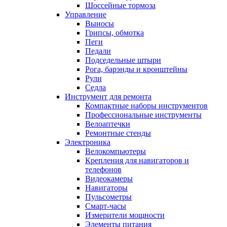
Шоссейные тормоза
Управление
Выносы
Грипсы, обмотка
Пеги
Педали
Подседельные штыри
Рога, барэнды и кронштейны
Рули
Седла
Инструмент для ремонта
Компактные наборы инструментов
Профессиональные инструменты
Велоаптечки
Ремонтные стенды
Электроника
Велокомпьютеры
Крепления для навигаторов и
телефонов
Видеокамеры
Навигаторы
Пульсометры
Смарт-часы
Измерители мощности
Элементы питания