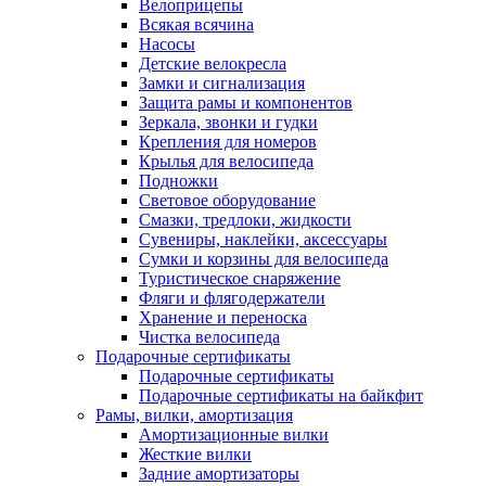
Велоприцепы
Всякая всячина
Насосы
Детские велокресла
Замки и сигнализация
Защита рамы и компонентов
Зеркала, звонки и гудки
Крепления для номеров
Крылья для велосипеда
Подножки
Световое оборудование
Смазки, тредлоки, жидкости
Сувениры, наклейки, аксессуары
Сумки и корзины для велосипеда
Туристическое снаряжение
Фляги и флягодержатели
Хранение и переноска
Чистка велосипеда
Подарочные сертификаты
Подарочные сертификаты
Подарочные сертификаты на байкфит
Рамы, вилки, амортизация
Амортизационные вилки
Жесткие вилки
Задние амортизаторы