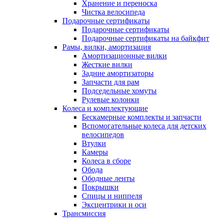
Хранение и переноска
Чистка велосипеда
Подарочные сертификаты
Подарочные сертификаты
Подарочные сертификаты на байкфит
Рамы, вилки, амортизация
Амортизационные вилки
Жесткие вилки
Задние амортизаторы
Запчасти для рам
Подседельные хомуты
Рулевые колонки
Колеса и комплектующие
Бескамерные комплекты и запчасти
Вспомогательные колеса для детских
велосипедов
Втулки
Камеры
Колеса в сборе
Обода
Ободные ленты
Покрышки
Спицы и ниппеля
Эксцентрики и оси
Трансмиссия