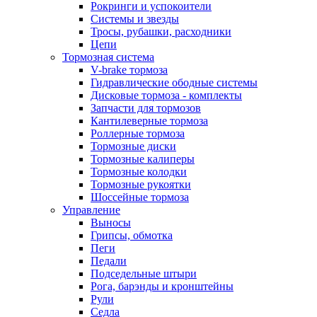
Рокринги и успокоители
Системы и звезды
Тросы, рубашки, расходники
Цепи
Тормозная система
V-brake тормоза
Гидравлические ободные системы
Дисковые тормоза - комплекты
Запчасти для тормозов
Кантилеверные тормоза
Роллерные тормоза
Тормозные диски
Тормозные калиперы
Тормозные колодки
Тормозные рукоятки
Шоссейные тормоза
Управление
Выносы
Грипсы, обмотка
Пеги
Педали
Подседельные штыри
Рога, барэнды и кронштейны
Рули
Седла