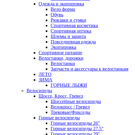
Одежда и экипировка
Вело форма
Обувь
Рюкзаки и сумки
Спортивная косметика
Спортивная оптика
Шлемы и защита
Повседневная одежда
Экипировка
Спортивное питание
Велостанки, дорожки
Велостанки
Запчасти и аксессуары к велостанкам
ЛЕТО
ЗИМА
ГОРНЫЕ ЛЫЖИ
Велосипеды
Шоссе, Кросс, Гревел
Шоссейные велосипеды
Велокросс / Гревел
Трековые/Фикседы
Горные велосипеды
Горные велосипеды 26"
Горные велосипеды 27.5"
Горные велосипеды 29"