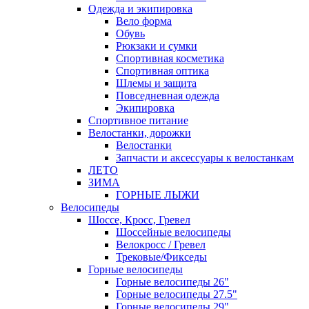
Одежда и экипировка
Вело форма
Обувь
Рюкзаки и сумки
Спортивная косметика
Спортивная оптика
Шлемы и защита
Повседневная одежда
Экипировка
Спортивное питание
Велостанки, дорожки
Велостанки
Запчасти и аксессуары к велостанкам
ЛЕТО
ЗИМА
ГОРНЫЕ ЛЫЖИ
Велосипеды
Шоссе, Кросс, Гревел
Шоссейные велосипеды
Велокросс / Гревел
Трековые/Фикседы
Горные велосипеды
Горные велосипеды 26"
Горные велосипеды 27.5"
Горные велосипеды 29"