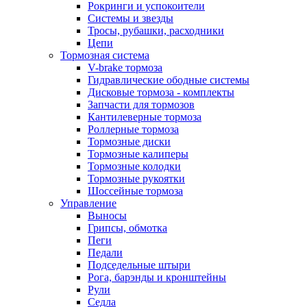
Рокринги и успокоители
Системы и звезды
Тросы, рубашки, расходники
Цепи
Тормозная система
V-brake тормоза
Гидравлические ободные системы
Дисковые тормоза - комплекты
Запчасти для тормозов
Кантилеверные тормоза
Роллерные тормоза
Тормозные диски
Тормозные калиперы
Тормозные колодки
Тормозные рукоятки
Шоссейные тормоза
Управление
Выносы
Грипсы, обмотка
Пеги
Педали
Подседельные штыри
Рога, барэнды и кронштейны
Рули
Седла