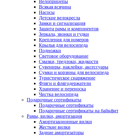
Велоприцепы
Всякая всячина
Насосы
Детские велокресла
Замки и сигнализация
Защита рамы и компонентов
Зеркала, звонки и гудки
Крепления для номеров
Крылья для велосипеда
Подножки
Световое оборудование
Смазки, тредлоки, жидкости
Сувениры, наклейки, аксессуары
Сумки и корзины для велосипеда
Туристическое снаряжение
Фляги и флягодержатели
Хранение и переноска
Чистка велосипеда
Подарочные сертификаты
Подарочные сертификаты
Подарочные сертификаты на байкфит
Рамы, вилки, амортизация
Амортизационные вилки
Жесткие вилки
Задние амортизаторы