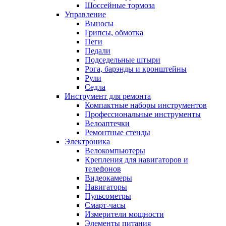
Шоссейные тормоза
Управление
Выносы
Грипсы, обмотка
Пеги
Педали
Подседельные штыри
Рога, барэнды и кронштейны
Рули
Седла
Инструмент для ремонта
Компактные наборы инструментов
Профессиональные инструменты
Велоаптечки
Ремонтные стенды
Электроника
Велокомпьютеры
Крепления для навигаторов и
телефонов
Видеокамеры
Навигаторы
Пульсометры
Смарт-часы
Измерители мощности
Элементы питания