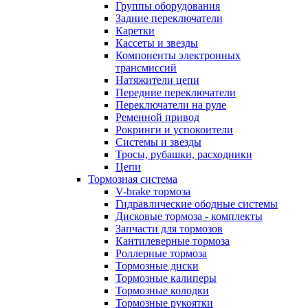
Группы оборудования
Задние переключатели
Каретки
Кассеты и звезды
Компоненты электронных
трансмиссий
Натяжители цепи
Передние переключатели
Переключатели на руле
Ременной привод
Рокринги и успокоители
Системы и звезды
Тросы, рубашки, расходники
Цепи
Тормозная система
V-brake тормоза
Гидравлические ободные системы
Дисковые тормоза - комплекты
Запчасти для тормозов
Кантилеверные тормоза
Роллерные тормоза
Тормозные диски
Тормозные калиперы
Тормозные колодки
Тормозные рукоятки