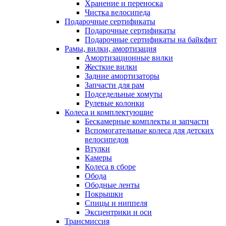
Хранение и переноска
Чистка велосипеда
Подарочные сертификаты
Подарочные сертификаты
Подарочные сертификаты на байкфит
Рамы, вилки, амортизация
Амортизационные вилки
Жесткие вилки
Задние амортизаторы
Запчасти для рам
Подседельные хомуты
Рулевые колонки
Колеса и комплектующие
Бескамерные комплекты и запчасти
Вспомогательные колеса для детских
велосипедов
Втулки
Камеры
Колеса в сборе
Обода
Ободные ленты
Покрышки
Спицы и ниппеля
Эксцентрики и оси
Трансмиссия