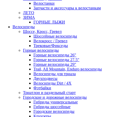
Велостанки
Запчасти и аксессуары к велостанкам
ЛЕТО
ЗИМА
ГОРНЫЕ ЛЫЖИ
Велосипеды
Шоссе, Кросс, Гревел
Шоссейные велосипеды
Велокросс / Гревел
Трековые/Фикседы
Горные велосипеды
Горные велосипеды 26"
Горные велосипеды 27.5"
Горные велосипеды 29"
Trail, All Mountain, Enduro велосипеды
Велосипеды для триала
Двухподвесы
Велосипеды Dirt / 4X
Фэтбайки
Триатлон и раздельный старт
Городские и дорожные велосипеды
Гибриды универсальные
Гибриды шоссейные
Городские велосипеды
Круизеры