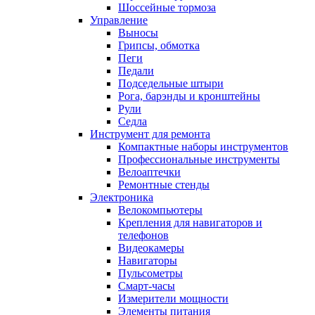
Шоссейные тормоза
Управление
Выносы
Грипсы, обмотка
Пеги
Педали
Подседельные штыри
Рога, барэнды и кронштейны
Рули
Седла
Инструмент для ремонта
Компактные наборы инструментов
Профессиональные инструменты
Велоаптечки
Ремонтные стенды
Электроника
Велокомпьютеры
Крепления для навигаторов и
телефонов
Видеокамеры
Навигаторы
Пульсометры
Смарт-часы
Измерители мощности
Элементы питания