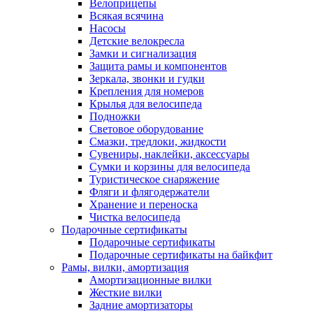
Велоприцепы
Всякая всячина
Насосы
Детские велокресла
Замки и сигнализация
Защита рамы и компонентов
Зеркала, звонки и гудки
Крепления для номеров
Крылья для велосипеда
Подножки
Световое оборудование
Смазки, тредлоки, жидкости
Сувениры, наклейки, аксессуары
Сумки и корзины для велосипеда
Туристическое снаряжение
Фляги и флягодержатели
Хранение и переноска
Чистка велосипеда
Подарочные сертификаты
Подарочные сертификаты
Подарочные сертификаты на байкфит
Рамы, вилки, амортизация
Амортизационные вилки
Жесткие вилки
Задние амортизаторы