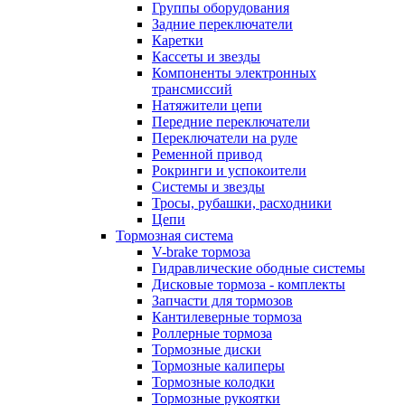
Группы оборудования
Задние переключатели
Каретки
Кассеты и звезды
Компоненты электронных
трансмиссий
Натяжители цепи
Передние переключатели
Переключатели на руле
Ременной привод
Рокринги и успокоители
Системы и звезды
Тросы, рубашки, расходники
Цепи
Тормозная система
V-brake тормоза
Гидравлические ободные системы
Дисковые тормоза - комплекты
Запчасти для тормозов
Кантилеверные тормоза
Роллерные тормоза
Тормозные диски
Тормозные калиперы
Тормозные колодки
Тормозные рукоятки