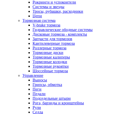
Рокринги и успокоители
Системы и звезды
Тросы, рубашки, расходники
Цепи
Тормозная система
V-brake тормоза
Гидравлические ободные системы
Дисковые тормоза - комплекты
Запчасти для тормозов
Кантилеверные тормоза
Роллерные тормоза
Тормозные диски
Тормозные калиперы
Тормозные колодки
Тормозные рукоятки
Шоссейные тормоза
Управление
Выносы
Грипсы, обмотка
Пеги
Педали
Подседельные штыри
Рога, барэнды и кронштейны
Рули
Седла