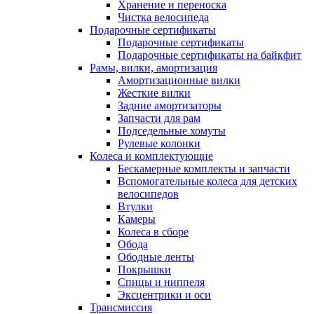
Хранение и переноска
Чистка велосипеда
Подарочные сертификаты
Подарочные сертификаты
Подарочные сертификаты на байкфит
Рамы, вилки, амортизация
Амортизационные вилки
Жесткие вилки
Задние амортизаторы
Запчасти для рам
Подседельные хомуты
Рулевые колонки
Колеса и комплектующие
Бескамерные комплекты и запчасти
Вспомогательные колеса для детских
велосипедов
Втулки
Камеры
Колеса в сборе
Обода
Ободные ленты
Покрышки
Спицы и ниппеля
Эксцентрики и оси
Трансмиссия