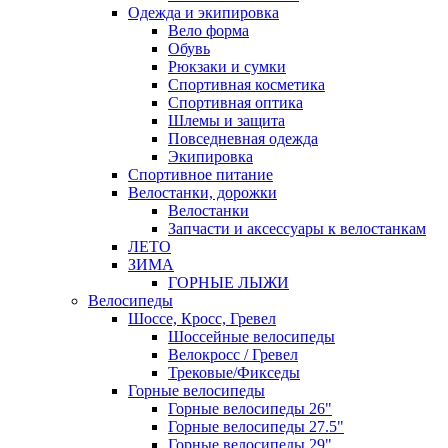
Одежда и экипировка
Вело форма
Обувь
Рюкзаки и сумки
Спортивная косметика
Спортивная оптика
Шлемы и защита
Повседневная одежда
Экипировка
Спортивное питание
Велостанки, дорожки
Велостанки
Запчасти и аксессуары к велостанкам
ЛЕТО
ЗИМА
ГОРНЫЕ ЛЫЖИ
Велосипеды
Шоссе, Кросс, Гревел
Шоссейные велосипеды
Велокросс / Гревел
Трековые/Фикседы
Горные велосипеды
Горные велосипеды 26"
Горные велосипеды 27.5"
Горные велосипеды 29"