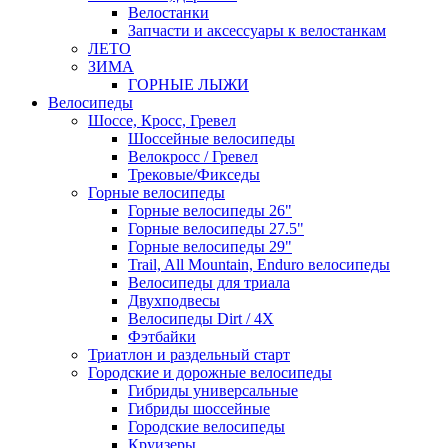
Велостанки
Запчасти и аксессуары к велостанкам
ЛЕТО
ЗИМА
ГОРНЫЕ ЛЫЖИ
Велосипеды
Шоссе, Кросс, Гревел
Шоссейные велосипеды
Велокросс / Гревел
Трековые/Фикседы
Горные велосипеды
Горные велосипеды 26"
Горные велосипеды 27.5"
Горные велосипеды 29"
Trail, All Mountain, Enduro велосипеды
Велосипеды для триала
Двухподвесы
Велосипеды Dirt / 4X
Фэтбайки
Триатлон и раздельный старт
Городские и дорожные велосипеды
Гибриды универсальные
Гибриды шоссейные
Городские велосипеды
Круизеры