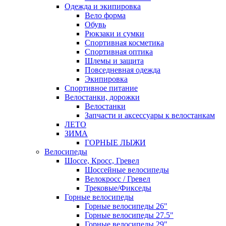
Одежда и экипировка
Вело форма
Обувь
Рюкзаки и сумки
Спортивная косметика
Спортивная оптика
Шлемы и защита
Повседневная одежда
Экипировка
Спортивное питание
Велостанки, дорожки
Велостанки
Запчасти и аксессуары к велостанкам
ЛЕТО
ЗИМА
ГОРНЫЕ ЛЫЖИ
Велосипеды
Шоссе, Кросс, Гревел
Шоссейные велосипеды
Велокросс / Гревел
Трековые/Фикседы
Горные велосипеды
Горные велосипеды 26"
Горные велосипеды 27.5"
Горные велосипеды 29"