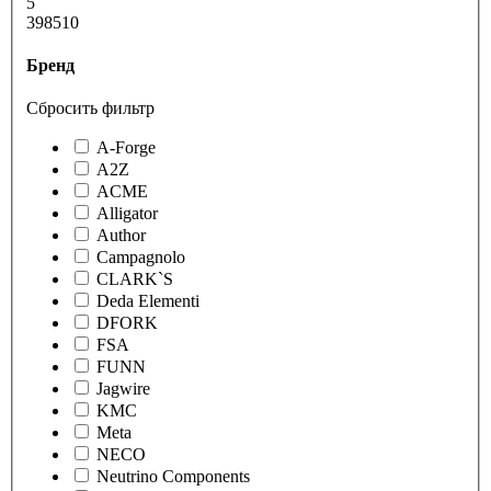
5
398510
Бренд
Сбросить фильтр
A-Forge
A2Z
ACME
Alligator
Author
Campagnolo
CLARK`S
Deda Elementi
DFORK
FSA
FUNN
Jagwire
KMC
Meta
NECO
Neutrino Components