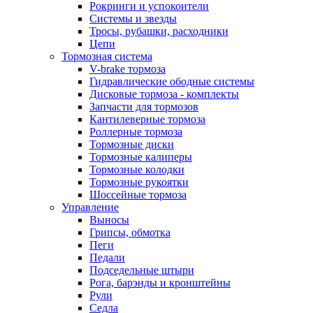
Рокринги и успокоители
Системы и звезды
Тросы, рубашки, расходники
Цепи
Тормозная система
V-brake тормоза
Гидравлические ободные системы
Дисковые тормоза - комплекты
Запчасти для тормозов
Кантилеверные тормоза
Роллерные тормоза
Тормозные диски
Тормозные калиперы
Тормозные колодки
Тормозные рукоятки
Шоссейные тормоза
Управление
Выносы
Грипсы, обмотка
Пеги
Педали
Подседельные штыри
Рога, барэнды и кронштейны
Рули
Седла