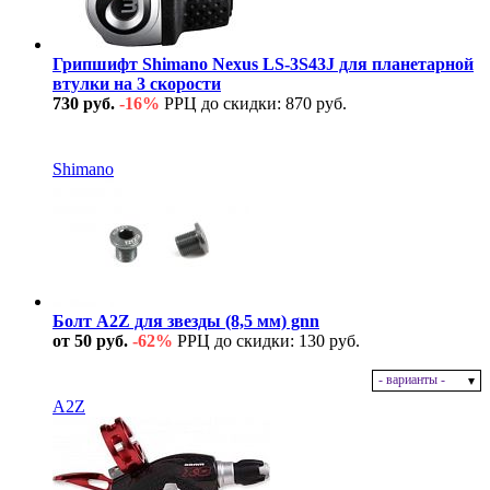
Грипшифт Shimano Nexus LS-3S43J для планетарной
втулки на 3 скорости
730 руб.
-16%
РРЦ до скидки: 870 руб.
В наличии
Shimano
Болт A2Z для звезды (8,5 мм) gnn
от 50 руб.
-62%
РРЦ до скидки: 130 руб.
- варианты -
В наличии
A2Z