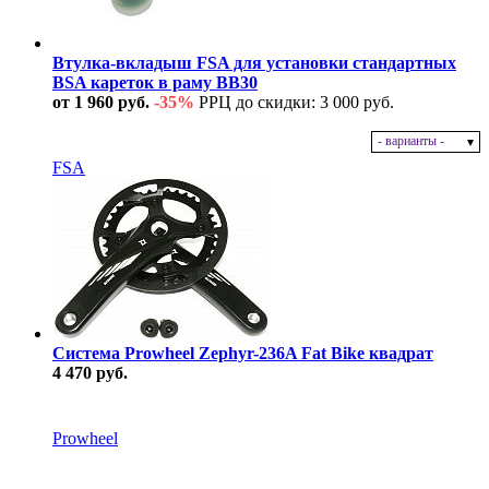
Втулка-вкладыш FSA для установки стандартных
BSA кареток в раму BB30
от 1 960 руб.
-35%
РРЦ до скидки: 3 000 руб.
- варианты -
В наличии
FSA
Система Prowheel Zephyr-236A Fat Bike квадрат
4 470 руб.
В наличии
Prowheel