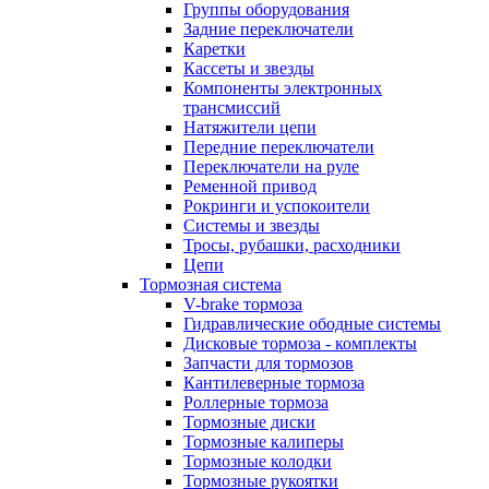
Группы оборудования
Задние переключатели
Каретки
Кассеты и звезды
Компоненты электронных
трансмиссий
Натяжители цепи
Передние переключатели
Переключатели на руле
Ременной привод
Рокринги и успокоители
Системы и звезды
Тросы, рубашки, расходники
Цепи
Тормозная система
V-brake тормоза
Гидравлические ободные системы
Дисковые тормоза - комплекты
Запчасти для тормозов
Кантилеверные тормоза
Роллерные тормоза
Тормозные диски
Тормозные калиперы
Тормозные колодки
Тормозные рукоятки