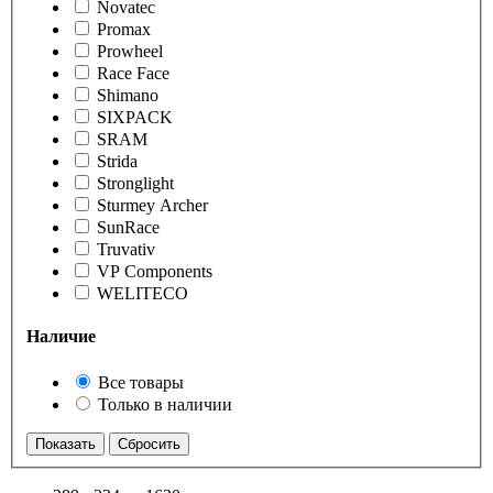
Novatec
Promax
Prowheel
Race Face
Shimano
SIXPACK
SRAM
Strida
Stronglight
Sturmey Archer
SunRace
Truvativ
VP Components
WELITECO
Наличие
Все товары
Только в наличии