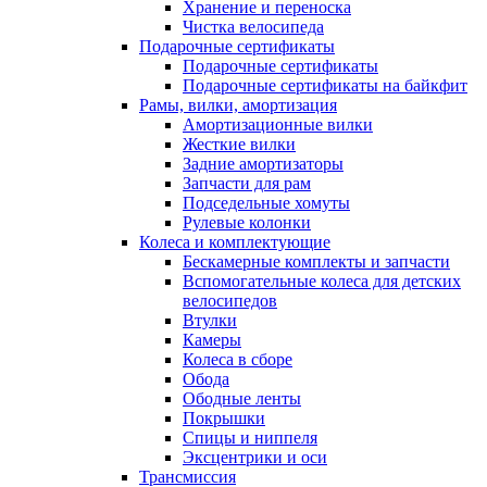
Хранение и переноска
Чистка велосипеда
Подарочные сертификаты
Подарочные сертификаты
Подарочные сертификаты на байкфит
Рамы, вилки, амортизация
Амортизационные вилки
Жесткие вилки
Задние амортизаторы
Запчасти для рам
Подседельные хомуты
Рулевые колонки
Колеса и комплектующие
Бескамерные комплекты и запчасти
Вспомогательные колеса для детских
велосипедов
Втулки
Камеры
Колеса в сборе
Обода
Ободные ленты
Покрышки
Спицы и ниппеля
Эксцентрики и оси
Трансмиссия