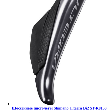
Шоссейные пистолеты Shimano Ultegra Di2 ST-R8150