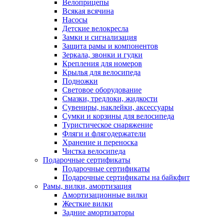
Велоприцепы
Всякая всячина
Насосы
Детские велокресла
Замки и сигнализация
Защита рамы и компонентов
Зеркала, звонки и гудки
Крепления для номеров
Крылья для велосипеда
Подножки
Световое оборудование
Смазки, тредлоки, жидкости
Сувениры, наклейки, аксессуары
Сумки и корзины для велосипеда
Туристическое снаряжение
Фляги и флягодержатели
Хранение и переноска
Чистка велосипеда
Подарочные сертификаты
Подарочные сертификаты
Подарочные сертификаты на байкфит
Рамы, вилки, амортизация
Амортизационные вилки
Жесткие вилки
Задние амортизаторы