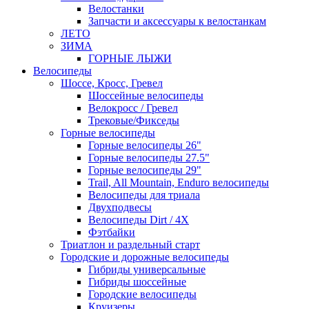
Велостанки
Запчасти и аксессуары к велостанкам
ЛЕТО
ЗИМА
ГОРНЫЕ ЛЫЖИ
Велосипеды
Шоссе, Кросс, Гревел
Шоссейные велосипеды
Велокросс / Гревел
Трековые/Фикседы
Горные велосипеды
Горные велосипеды 26"
Горные велосипеды 27.5"
Горные велосипеды 29"
Trail, All Mountain, Enduro велосипеды
Велосипеды для триала
Двухподвесы
Велосипеды Dirt / 4X
Фэтбайки
Триатлон и раздельный старт
Городские и дорожные велосипеды
Гибриды универсальные
Гибриды шоссейные
Городские велосипеды
Круизеры