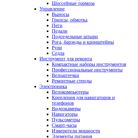
Шоссейные тормоза
Управление
Выносы
Грипсы, обмотка
Пеги
Педали
Подседельные штыри
Рога, барэнды и кронштейны
Рули
Седла
Инструмент для ремонта
Компактные наборы инструментов
Профессиональные инструменты
Велоаптечки
Ремонтные стенды
Электроника
Велокомпьютеры
Крепления для навигаторов и
телефонов
Видеокамеры
Навигаторы
Пульсометры
Смарт-часы
Измерители мощности
Элементы питания