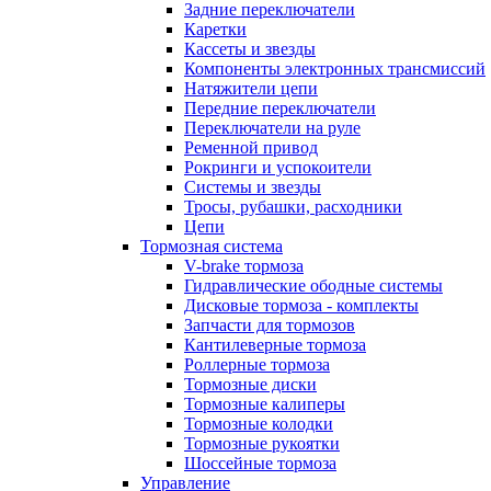
Задние переключатели
Каретки
Кассеты и звезды
Компоненты электронных трансмиссий
Натяжители цепи
Передние переключатели
Переключатели на руле
Ременной привод
Рокринги и успокоители
Системы и звезды
Тросы, рубашки, расходники
Цепи
Тормозная система
V-brake тормоза
Гидравлические ободные системы
Дисковые тормоза - комплекты
Запчасти для тормозов
Кантилеверные тормоза
Роллерные тормоза
Тормозные диски
Тормозные калиперы
Тормозные колодки
Тормозные рукоятки
Шоссейные тормоза
Управление