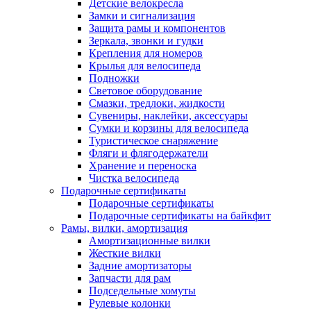
Детские велокресла
Замки и сигнализация
Защита рамы и компонентов
Зеркала, звонки и гудки
Крепления для номеров
Крылья для велосипеда
Подножки
Световое оборудование
Смазки, тредлоки, жидкости
Сувениры, наклейки, аксессуары
Сумки и корзины для велосипеда
Туристическое снаряжение
Фляги и флягодержатели
Хранение и переноска
Чистка велосипеда
Подарочные сертификаты
Подарочные сертификаты
Подарочные сертификаты на байкфит
Рамы, вилки, амортизация
Амортизационные вилки
Жесткие вилки
Задние амортизаторы
Запчасти для рам
Подседельные хомуты
Рулевые колонки