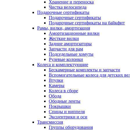
Хранение и переноска
Чистка велосипеда
Подарочные сертификаты
Подарочные сертификаты
Подарочные сертификаты на байкфит
Рамы, вилки, амортизация
Амортизационные вилки
Жесткие вилки
Задние амортизаторы
Запчасти для рам
Подседельные хомуты
Рулевые колонки
Колеса и комплектующие
Бескамерные комплекты и запчасти
Вспомогательные колеса для детских ве
Втулки
Камеры
Колеса в сборе
Обода
Ободные ленты
Покрышки
Спицы и ниппеля
Эксцентрики и оси
Трансмиссия
Группы оборудования