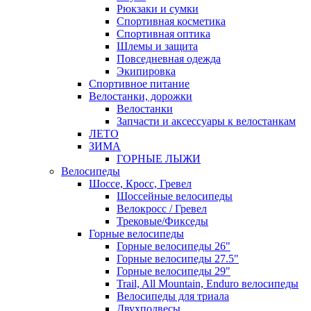
Рюкзаки и сумки
Спортивная косметика
Спортивная оптика
Шлемы и защита
Повседневная одежда
Экипировка
Спортивное питание
Велостанки, дорожки
Велостанки
Запчасти и аксессуары к велостанкам
ЛЕТО
ЗИМА
ГОРНЫЕ ЛЫЖИ
Велосипеды
Шоссе, Кросс, Гревел
Шоссейные велосипеды
Велокросс / Гревел
Трековые/Фикседы
Горные велосипеды
Горные велосипеды 26"
Горные велосипеды 27.5"
Горные велосипеды 29"
Trail, All Mountain, Enduro велосипеды
Велосипеды для триала
Двухподвесы