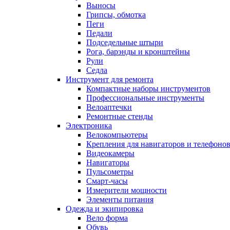
Выносы
Грипсы, обмотка
Пеги
Педали
Подседельные штыри
Рога, барэнды и кронштейны
Рули
Седла
Инструмент для ремонта
Компактные наборы инструментов
Профессиональные инструменты
Велоаптечки
Ремонтные стенды
Электроника
Велокомпьютеры
Крепления для навигаторов и телефоно
Видеокамеры
Навигаторы
Пульсометры
Смарт-часы
Измерители мощности
Элементы питания
Одежда и экипировка
Вело форма
Обувь