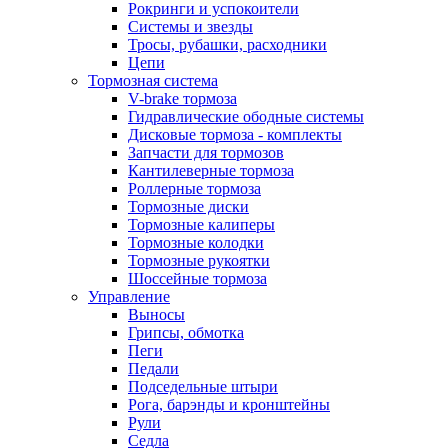
Рокринги и успокоители
Системы и звезды
Тросы, рубашки, расходники
Цепи
Тормозная система
V-brake тормоза
Гидравлические ободные системы
Дисковые тормоза - комплекты
Запчасти для тормозов
Кантилеверные тормоза
Роллерные тормоза
Тормозные диски
Тормозные калиперы
Тормозные колодки
Тормозные рукоятки
Шоссейные тормоза
Управление
Выносы
Грипсы, обмотка
Пеги
Педали
Подседельные штыри
Рога, барэнды и кронштейны
Рули
Седла