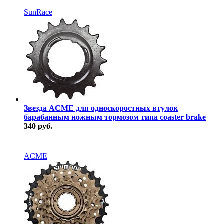
В наличии
SunRace
Звезда ACME для односкоростных втулок
барабанным ножным тормозом типа coaster brake
340 руб.
В наличии
ACME