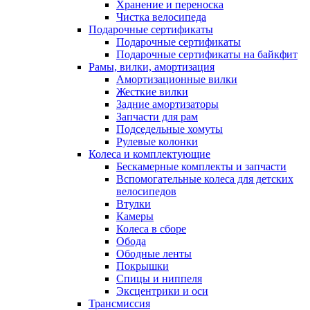
Хранение и переноска
Чистка велосипеда
Подарочные сертификаты
Подарочные сертификаты
Подарочные сертификаты на байкфит
Рамы, вилки, амортизация
Амортизационные вилки
Жесткие вилки
Задние амортизаторы
Запчасти для рам
Подседельные хомуты
Рулевые колонки
Колеса и комплектующие
Бескамерные комплекты и запчасти
Вспомогательные колеса для детских
велосипедов
Втулки
Камеры
Колеса в сборе
Обода
Ободные ленты
Покрышки
Спицы и ниппеля
Эксцентрики и оси
Трансмиссия