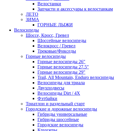
Велостанки
Запчасти и аксессуары к велостанкам
ЛЕТО
ЗИМА
ГОРНЫЕ ЛЫЖИ
Велосипеды
Шоссе, Кросс, Гревел
Шоссейные велосипеды
Велокросс / Гревел
Трековые/Фикседы
Горные велосипеды
Горные велосипеды 26"
Горные велосипеды 27.5"
Горные велосипеды 29"
Trail, All Mountain, Enduro велосипеды
Велосипеды для триала
Двухподвесы
Велосипеды Dirt / 4X
Фэтбайки
Триатлон и раздельный старт
Городские и дорожные велосипеды
Гибриды универсальные
Гибриды шоссейные
Городские велосипеды
Круизеры