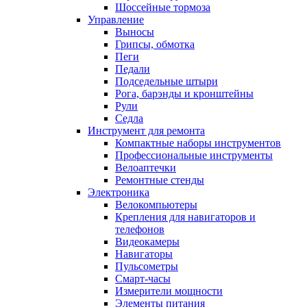
Шоссейные тормоза
Управление
Выносы
Грипсы, обмотка
Пеги
Педали
Подседельные штыри
Рога, барэнды и кронштейны
Рули
Седла
Инструмент для ремонта
Компактные наборы инструментов
Профессиональные инструменты
Велоаптечки
Ремонтные стенды
Электроника
Велокомпьютеры
Крепления для навигаторов и
телефонов
Видеокамеры
Навигаторы
Пульсометры
Смарт-часы
Измерители мощности
Элементы питания