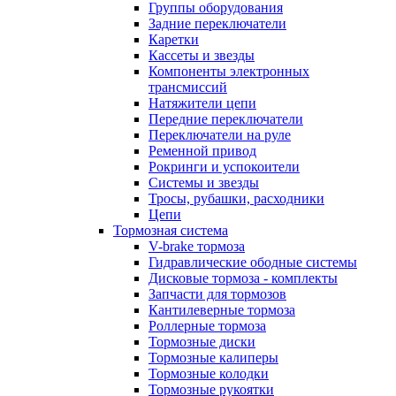
Группы оборудования
Задние переключатели
Каретки
Кассеты и звезды
Компоненты электронных
трансмиссий
Натяжители цепи
Передние переключатели
Переключатели на руле
Ременной привод
Рокринги и успокоители
Системы и звезды
Тросы, рубашки, расходники
Цепи
Тормозная система
V-brake тормоза
Гидравлические ободные системы
Дисковые тормоза - комплекты
Запчасти для тормозов
Кантилеверные тормоза
Роллерные тормоза
Тормозные диски
Тормозные калиперы
Тормозные колодки
Тормозные рукоятки