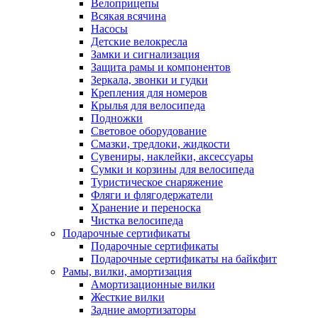
Велоприцепы
Всякая всячина
Насосы
Детские велокресла
Замки и сигнализация
Защита рамы и компонентов
Зеркала, звонки и гудки
Крепления для номеров
Крылья для велосипеда
Подножки
Световое оборудование
Смазки, тредлоки, жидкости
Сувениры, наклейки, аксессуары
Сумки и корзины для велосипеда
Туристическое снаряжение
Фляги и флягодержатели
Хранение и переноска
Чистка велосипеда
Подарочные сертификаты
Подарочные сертификаты
Подарочные сертификаты на байкфит
Рамы, вилки, амортизация
Амортизационные вилки
Жесткие вилки
Задние амортизаторы