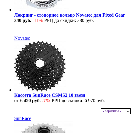
Локринг - стопорное кольцо Novatec для Fixed Gear
340 руб.
-11%
РРЦ до скидки: 380 руб.
В наличии
Novatec
Кассета SunRace CSMS2 10 звезд
от 6 450 руб.
-7%
РРЦ до скидки: 6 970 руб.
- варианты -
В наличии
SunRace