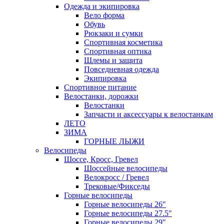
Одежда и экипировка
Вело форма
Обувь
Рюкзаки и сумки
Спортивная косметика
Спортивная оптика
Шлемы и защита
Повседневная одежда
Экипировка
Спортивное питание
Велостанки, дорожки
Велостанки
Запчасти и аксессуары к велостанкам
ЛЕТО
ЗИМА
ГОРНЫЕ ЛЫЖИ
Велосипеды
Шоссе, Кросс, Гревел
Шоссейные велосипеды
Велокросс / Гревел
Трековые/Фикседы
Горные велосипеды
Горные велосипеды 26"
Горные велосипеды 27.5"
Горные велосипеды 29"