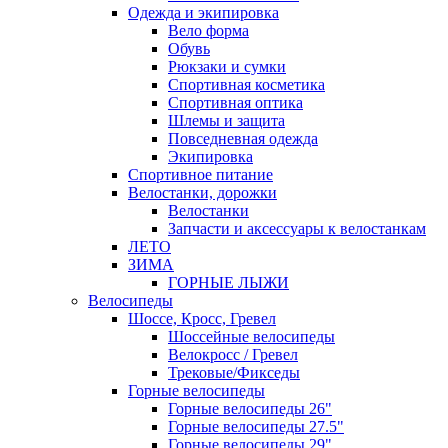
Одежда и экипировка
Вело форма
Обувь
Рюкзаки и сумки
Спортивная косметика
Спортивная оптика
Шлемы и защита
Повседневная одежда
Экипировка
Спортивное питание
Велостанки, дорожки
Велостанки
Запчасти и аксессуары к велостанкам
ЛЕТО
ЗИМА
ГОРНЫЕ ЛЫЖИ
Велосипеды
Шоссе, Кросс, Гревел
Шоссейные велосипеды
Велокросс / Гревел
Трековые/Фикседы
Горные велосипеды
Горные велосипеды 26"
Горные велосипеды 27.5"
Горные велосипеды 29"