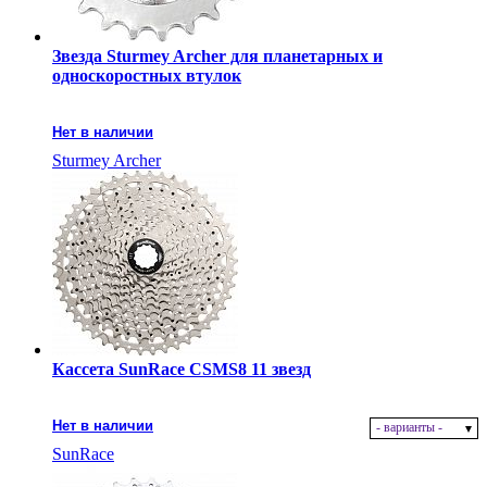
Звезда Sturmey Archer для планетарных и
односкоростных втулок
Нет в наличии
Sturmey Archer
Кассета SunRace CSMS8 11 звезд
Нет в наличии
- варианты -
SunRace