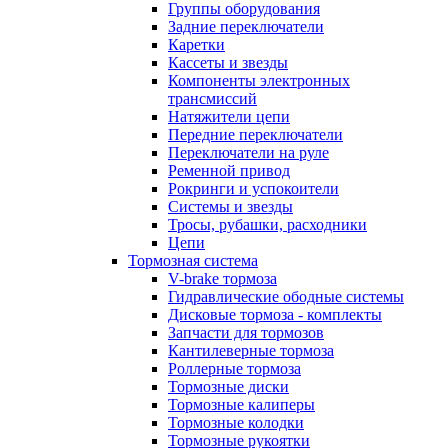
Группы оборудования
Задние переключатели
Каретки
Кассеты и звезды
Компоненты электронных
трансмиссий
Натяжители цепи
Передние переключатели
Переключатели на руле
Ременной привод
Рокринги и успокоители
Системы и звезды
Тросы, рубашки, расходники
Цепи
Тормозная система
V-brake тормоза
Гидравлические ободные системы
Дисковые тормоза - комплекты
Запчасти для тормозов
Кантилеверные тормоза
Роллерные тормоза
Тормозные диски
Тормозные калиперы
Тормозные колодки
Тормозные рукоятки