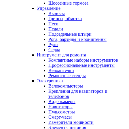
Шоссейные тормоза
Управление
Выносы
Грипсы, обмотка
Пеги
Педали
Подседельные штыри
Рога, барэнды и кронштейны
Рули
Седла
Инструмент для ремонта
Компактные наборы инструментов
Профессиональные инструменты
Велоаптечки
Ремонтные стенды
Электроника
Велокомпьютеры
Крепления для навигаторов и
телефонов
Видеокамеры
Навигаторы
Пульсометры
Смарт-часы
Измерители мощности
Элементы питания