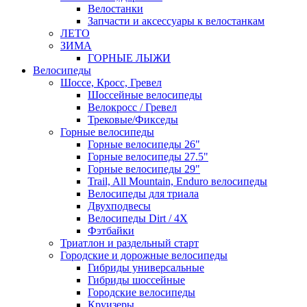
Велостанки
Запчасти и аксессуары к велостанкам
ЛЕТО
ЗИМА
ГОРНЫЕ ЛЫЖИ
Велосипеды
Шоссе, Кросс, Гревел
Шоссейные велосипеды
Велокросс / Гревел
Трековые/Фикседы
Горные велосипеды
Горные велосипеды 26"
Горные велосипеды 27.5"
Горные велосипеды 29"
Trail, All Mountain, Enduro велосипеды
Велосипеды для триала
Двухподвесы
Велосипеды Dirt / 4X
Фэтбайки
Триатлон и раздельный старт
Городские и дорожные велосипеды
Гибриды универсальные
Гибриды шоссейные
Городские велосипеды
Круизеры