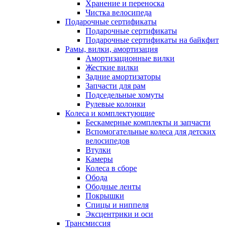
Хранение и переноска
Чистка велосипеда
Подарочные сертификаты
Подарочные сертификаты
Подарочные сертификаты на байкфит
Рамы, вилки, амортизация
Амортизационные вилки
Жесткие вилки
Задние амортизаторы
Запчасти для рам
Подседельные хомуты
Рулевые колонки
Колеса и комплектующие
Бескамерные комплекты и запчасти
Вспомогательные колеса для детских
велосипедов
Втулки
Камеры
Колеса в сборе
Обода
Ободные ленты
Покрышки
Спицы и ниппеля
Эксцентрики и оси
Трансмиссия