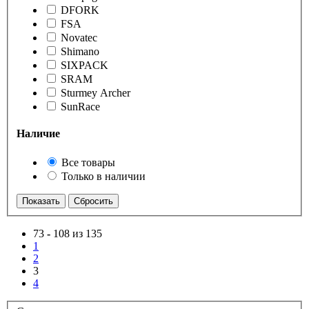
DFORK
FSA
Novatec
Shimano
SIXPACK
SRAM
Sturmey Archer
SunRace
Наличие
Все товары
Только в наличии
73
-
108 из 135
1
2
3
4