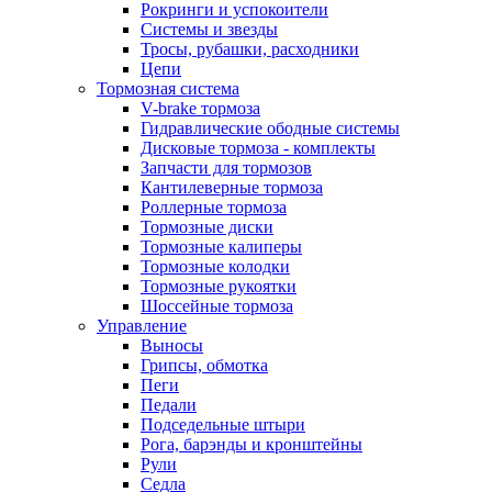
Рокринги и успокоители
Системы и звезды
Тросы, рубашки, расходники
Цепи
Тормозная система
V-brake тормоза
Гидравлические ободные системы
Дисковые тормоза - комплекты
Запчасти для тормозов
Кантилеверные тормоза
Роллерные тормоза
Тормозные диски
Тормозные калиперы
Тормозные колодки
Тормозные рукоятки
Шоссейные тормоза
Управление
Выносы
Грипсы, обмотка
Пеги
Педали
Подседельные штыри
Рога, барэнды и кронштейны
Рули
Седла