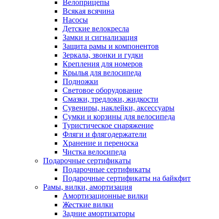
Велоприцепы
Всякая всячина
Насосы
Детские велокресла
Замки и сигнализация
Защита рамы и компонентов
Зеркала, звонки и гудки
Крепления для номеров
Крылья для велосипеда
Подножки
Световое оборудование
Смазки, тредлоки, жидкости
Сувениры, наклейки, аксессуары
Сумки и корзины для велосипеда
Туристическое снаряжение
Фляги и флягодержатели
Хранение и переноска
Чистка велосипеда
Подарочные сертификаты
Подарочные сертификаты
Подарочные сертификаты на байкфит
Рамы, вилки, амортизация
Амортизационные вилки
Жесткие вилки
Задние амортизаторы