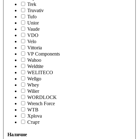
Trek
Truvativ
Tufo
Unior
Vaude
VDO
Velo
Vittoria
VP Components
Wahoo
Weldtite
WELITECO
Wellgo
Whey
Wilier
WORDLOCK
Wrench Force
WTB
Xplova
Старт
Наличие