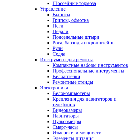
Шоссейные тормоза
Управление
Выносы
Грипсы, обмотка
Пеги
Педали
Подседельные штыри
Рога, барэнды и кронштейны
Рули
Седла
Инструмент для ремонта
Компактные наборы инструментов
Профессиональные инструменты
Велоаптечки
Ремонтные стенды
Электроника
Велокомпьютеры
Крепления для навигаторов и
телефонов
Видеокамеры
Навигаторы
Пульсометры
Смарт-часы
Измерители мощности
Элементы питания