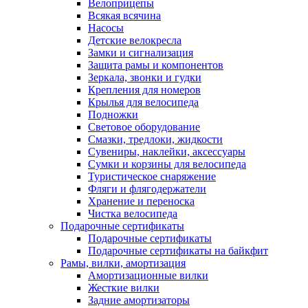
Велоприцепы
Всякая всячина
Насосы
Детские велокресла
Замки и сигнализация
Защита рамы и компонентов
Зеркала, звонки и гудки
Крепления для номеров
Крылья для велосипеда
Подножки
Световое оборудование
Смазки, тредлоки, жидкости
Сувениры, наклейки, аксессуары
Сумки и корзины для велосипеда
Туристическое снаряжение
Фляги и флягодержатели
Хранение и переноска
Чистка велосипеда
Подарочные сертификаты
Подарочные сертификаты
Подарочные сертификаты на байкфит
Рамы, вилки, амортизация
Амортизационные вилки
Жесткие вилки
Задние амортизаторы