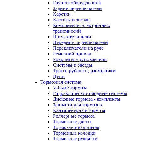
Группы оборудования
Задние переключатели
Каретки
Кассеты и звезды
Компоненты электронных
трансмиссий
Натяжители цепи
Передние переключатели
Переключатели на руле
Ременной привод
Рокринги и успокоители
Системы и звезды
Тросы, рубашки, расходники
Цепи
Тормозная система
V-brake тормоза
Гидравлические ободные системы
Дисковые тормоза - комплекты
Запчасти для тормозов
Кантилеверные тормоза
Роллерные тормоза
Тормозные диски
Тормозные калиперы
Тормозные колодки
Тормозные рукоятки