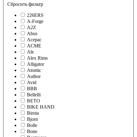
Сбросить фильтр
226ERS
A-Forge
A2Z
Abus
Acepac
ACME
Ale
Alex Rims
Alligator
Atomic
Author
Avid
BBB
Bellelli
BETO
BIKE HAND
Birota
Bjorn
Bolle
Bone