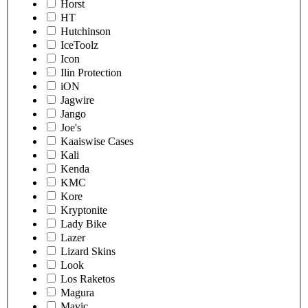
Horst
HT
Hutchinson
IceToolz
Icon
Ilin Protection
iON
Jagwire
Jango
Joe's
Kaaiswise Cases
Kali
Kenda
KMC
Kore
Kryptonite
Lady Bike
Lazer
Lizard Skins
Look
Los Raketos
Magura
Mavic