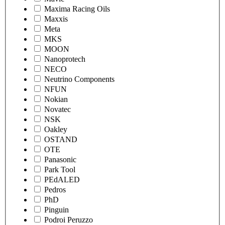
Maxima Racing Oils
Maxxis
Meta
MKS
MOON
Nanoprotech
NECO
Neutrino Components
NFUN
Nokian
Novatec
NSK
Oakley
OSTAND
OTE
Panasonic
Park Tool
PEdALED
Pedros
PhD
Pinguin
Podroi Peruzzo