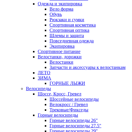
Одежда и экипировка
Вело форма
Обувь
Рюкзаки и сумки
Спортивная косметика
Спортивная оптика
Шлемы и защита
Повседневная одежда
Экипировка
Спортивное питание
Велостанки, дорожки
Велостанки
Запчасти и аксессуары к велостанкам
ЛЕТО
ЗИМА
ГОРНЫЕ ЛЫЖИ
Велосипеды
Шоссе, Кросс, Гревел
Шоссейные велосипеды
Велокросс / Гревел
Трековые/Фикседы
Горные велосипеды
Горные велосипеды 26"
Горные велосипеды 27.5"
Горные велосипеды 29"