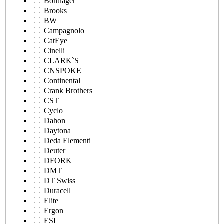
Bontrager
Brooks
BW
Campagnolo
CatEye
Cinelli
CLARK`S
CNSPOKE
Continental
Crank Brothers
CST
Cyclo
Dahon
Daytona
Deda Elementi
Deuter
DFORK
DMT
DT Swiss
Duracell
Elite
Ergon
ESI