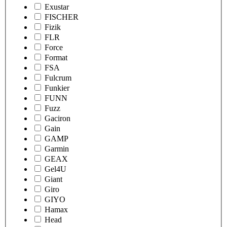
Exustar
FISCHER
Fizik
FLR
Force
Format
FSA
Fulcrum
Funkier
FUNN
Fuzz
Gaciron
Gain
GAMP
Garmin
GEAX
Gel4U
Giant
Giro
GIYO
Hamax
Head