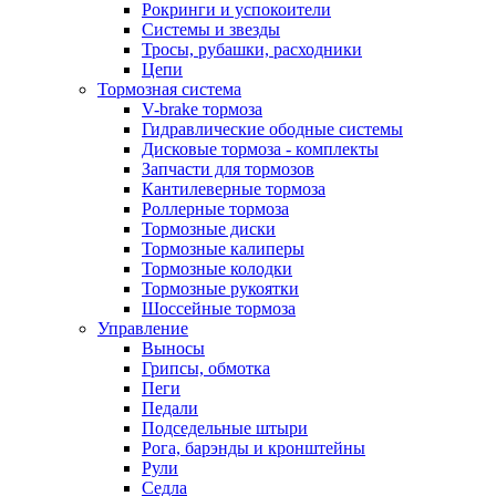
Рокринги и успокоители
Системы и звезды
Тросы, рубашки, расходники
Цепи
Тормозная система
V-brake тормоза
Гидравлические ободные системы
Дисковые тормоза - комплекты
Запчасти для тормозов
Кантилеверные тормоза
Роллерные тормоза
Тормозные диски
Тормозные калиперы
Тормозные колодки
Тормозные рукоятки
Шоссейные тормоза
Управление
Выносы
Грипсы, обмотка
Пеги
Педали
Подседельные штыри
Рога, барэнды и кронштейны
Рули
Седла