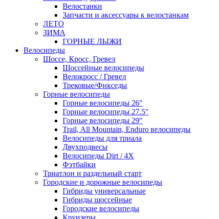
Велостанки
Запчасти и аксессуары к велостанкам
ЛЕТО
ЗИМА
ГОРНЫЕ ЛЫЖИ
Велосипеды
Шоссе, Кросс, Гревел
Шоссейные велосипеды
Велокросс / Гревел
Трековые/Фикседы
Горные велосипеды
Горные велосипеды 26"
Горные велосипеды 27.5"
Горные велосипеды 29"
Trail, All Mountain, Enduro велосипеды
Велосипеды для триала
Двухподвесы
Велосипеды Dirt / 4X
Фэтбайки
Триатлон и раздельный старт
Городские и дорожные велосипеды
Гибриды универсальные
Гибриды шоссейные
Городские велосипеды
Круизеры