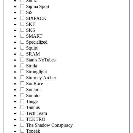
Shulz
Sigma Sport
SiS
SIXPACK
SKF
SKS
SMART
Specialized
Squirt
SRAM
Stan's NoTubes
Strida
Stronglight
Sturmey Archer
SunRace
Suntour
Suunto
Tange
Tannus
Tech Team
TEKTRO
The Shadow Conspiracy
Topeak