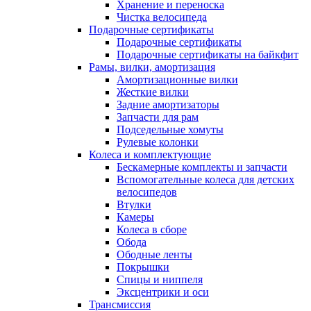
Хранение и переноска
Чистка велосипеда
Подарочные сертификаты
Подарочные сертификаты
Подарочные сертификаты на байкфит
Рамы, вилки, амортизация
Амортизационные вилки
Жесткие вилки
Задние амортизаторы
Запчасти для рам
Подседельные хомуты
Рулевые колонки
Колеса и комплектующие
Бескамерные комплекты и запчасти
Вспомогательные колеса для детских
велосипедов
Втулки
Камеры
Колеса в сборе
Обода
Ободные ленты
Покрышки
Спицы и ниппеля
Эксцентрики и оси
Трансмиссия