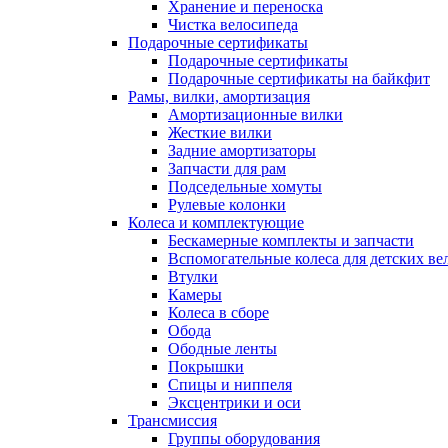
Хранение и переноска
Чистка велосипеда
Подарочные сертификаты
Подарочные сертификаты
Подарочные сертификаты на байкфит
Рамы, вилки, амортизация
Амортизационные вилки
Жесткие вилки
Задние амортизаторы
Запчасти для рам
Подседельные хомуты
Рулевые колонки
Колеса и комплектующие
Бескамерные комплекты и запчасти
Вспомогательные колеса для детских ве
Втулки
Камеры
Колеса в сборе
Обода
Ободные ленты
Покрышки
Спицы и ниппеля
Эксцентрики и оси
Трансмиссия
Группы оборудования