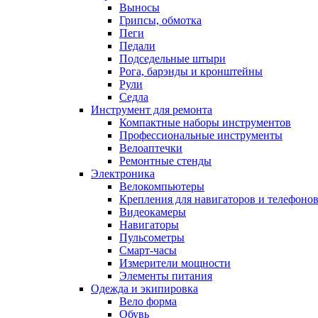
Выносы
Грипсы, обмотка
Пеги
Педали
Подседельные штыри
Рога, барэнды и кронштейны
Рули
Седла
Инструмент для ремонта
Компактные наборы инструментов
Профессиональные инструменты
Велоаптечки
Ремонтные стенды
Электроника
Велокомпьютеры
Крепления для навигаторов и телефоно
Видеокамеры
Навигаторы
Пульсометры
Смарт-часы
Измерители мощности
Элементы питания
Одежда и экипировка
Вело форма
Обувь