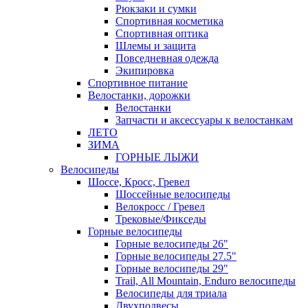
Рюкзаки и сумки
Спортивная косметика
Спортивная оптика
Шлемы и защита
Повседневная одежда
Экипировка
Спортивное питание
Велостанки, дорожки
Велостанки
Запчасти и аксессуары к велостанкам
ЛЕТО
ЗИМА
ГОРНЫЕ ЛЫЖИ
Велосипеды
Шоссе, Кросс, Гревел
Шоссейные велосипеды
Велокросс / Гревел
Трековые/Фикседы
Горные велосипеды
Горные велосипеды 26"
Горные велосипеды 27.5"
Горные велосипеды 29"
Trail, All Mountain, Enduro велосипеды
Велосипеды для триала
Двухподвесы