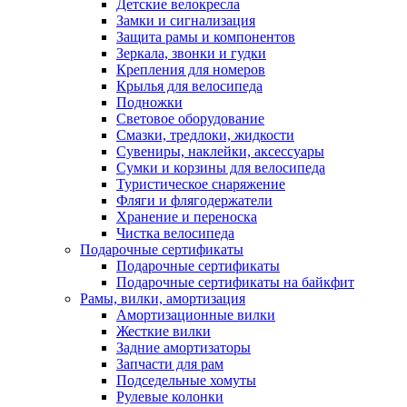
Детские велокресла
Замки и сигнализация
Защита рамы и компонентов
Зеркала, звонки и гудки
Крепления для номеров
Крылья для велосипеда
Подножки
Световое оборудование
Смазки, тредлоки, жидкости
Сувениры, наклейки, аксессуары
Сумки и корзины для велосипеда
Туристическое снаряжение
Фляги и флягодержатели
Хранение и переноска
Чистка велосипеда
Подарочные сертификаты
Подарочные сертификаты
Подарочные сертификаты на байкфит
Рамы, вилки, амортизация
Амортизационные вилки
Жесткие вилки
Задние амортизаторы
Запчасти для рам
Подседельные хомуты
Рулевые колонки