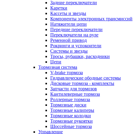
Задние переключатели
Каретки
Кассеты и звезды
Компоненты электронных трансмиссий
Натяжители цепи
Передние переключатели
Переключатели на руле
Ременной привод
Рокринги и успокоители
Системы и звезды
Тросы, рубашки, расходники
Цепи
Тормозная система
V-brake тормоза
Гидравлические ободные системы
Дисковые тормоза - комплекты
Запчасти для тормозов
Кантилеверные тормоза
Роллерные тормоза
Тормозные диски
Тормозные калиперы
Тормозные колодки
Тормозные рукоятки
Шоссейные тормоза
Управление