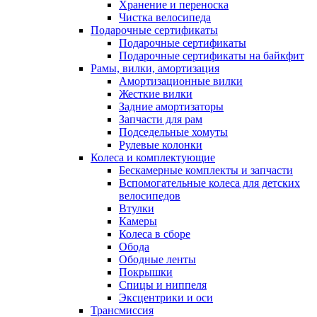
Хранение и переноска
Чистка велосипеда
Подарочные сертификаты
Подарочные сертификаты
Подарочные сертификаты на байкфит
Рамы, вилки, амортизация
Амортизационные вилки
Жесткие вилки
Задние амортизаторы
Запчасти для рам
Подседельные хомуты
Рулевые колонки
Колеса и комплектующие
Бескамерные комплекты и запчасти
Вспомогательные колеса для детских
велосипедов
Втулки
Камеры
Колеса в сборе
Обода
Ободные ленты
Покрышки
Спицы и ниппеля
Эксцентрики и оси
Трансмиссия