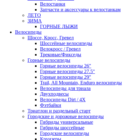
Велостанки
Запчасти и аксессуары к велостанкам
ЛЕТО
ЗИМА
ГОРНЫЕ ЛЫЖИ
Велосипеды
Шоссе, Кросс, Гревел
Шоссейные велосипеды
Велокросс / Гревел
Трековые/Фикседы
Горные велосипеды
Горные велосипеды 26"
Горные велосипеды 27.5"
Горные велосипеды 29"
Trail, All Mountain, Enduro велосипеды
Велосипеды для триала
Двухподвесы
Велосипеды Dirt / 4X
Фэтбайки
Триатлон и раздельный старт
Городские и дорожные велосипеды
Гибриды универсальные
Гибриды шоссейные
Городские велосипеды
Круизеры