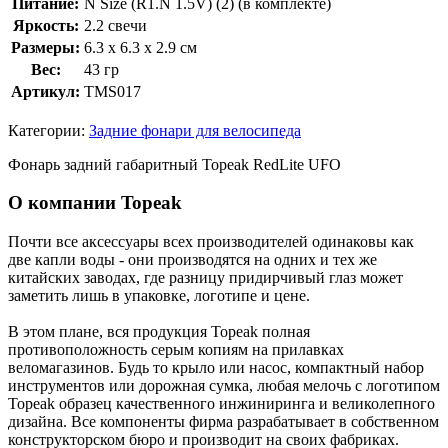
Питание:
N Size (R1.N 1.5V) (2) (в комплекте)
Яркость:
2.2 свечи
Размеры:
6.3 x 6.3 x 2.9 см
Вес:
43 гр
Артикул:
TMS017
Категории:
Задние фонари для велосипеда
Фонарь задний габаритный Topeak RedLite UFO
О компании Topeak
Почти все аксессуары всех производителей одинаковы как
две капли воды - они производятся на одних и тех же
китайских заводах, где разницу придирчивый глаз может
заметить лишь в упаковке, логотипе и цене.
В этом плане, вся продукция Topeak полная
противоположность серым копиям на прилавках
веломагазинов. Будь то крыло или насос, компактный набор
инструментов или дорожная сумка, любая мелочь с логотипом
Topeak образец качественного инжиниринга и великолепного
дизайна. Все компоненты фирма разрабатывает в собственном
конструкторском бюро и производит на своих фабриках.