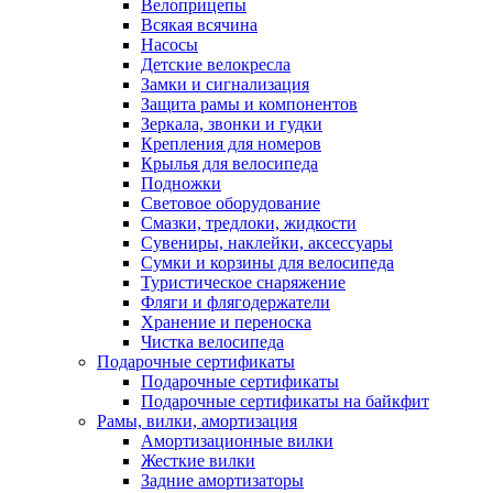
Велоприцепы
Всякая всячина
Насосы
Детские велокресла
Замки и сигнализация
Защита рамы и компонентов
Зеркала, звонки и гудки
Крепления для номеров
Крылья для велосипеда
Подножки
Световое оборудование
Смазки, тредлоки, жидкости
Сувениры, наклейки, аксессуары
Сумки и корзины для велосипеда
Туристическое снаряжение
Фляги и флягодержатели
Хранение и переноска
Чистка велосипеда
Подарочные сертификаты
Подарочные сертификаты
Подарочные сертификаты на байкфит
Рамы, вилки, амортизация
Амортизационные вилки
Жесткие вилки
Задние амортизаторы