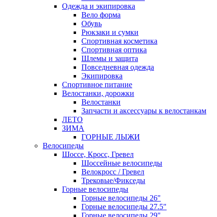
Одежда и экипировка
Вело форма
Обувь
Рюкзаки и сумки
Спортивная косметика
Спортивная оптика
Шлемы и защита
Повседневная одежда
Экипировка
Спортивное питание
Велостанки, дорожки
Велостанки
Запчасти и аксессуары к велостанкам
ЛЕТО
ЗИМА
ГОРНЫЕ ЛЫЖИ
Велосипеды
Шоссе, Кросс, Гревел
Шоссейные велосипеды
Велокросс / Гревел
Трековые/Фикседы
Горные велосипеды
Горные велосипеды 26"
Горные велосипеды 27.5"
Горные велосипеды 29"