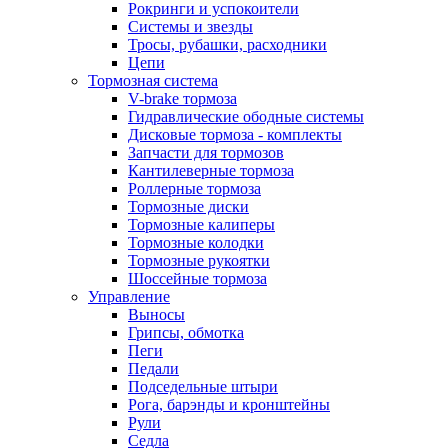
Рокринги и успокоители
Системы и звезды
Тросы, рубашки, расходники
Цепи
Тормозная система
V-brake тормоза
Гидравлические ободные системы
Дисковые тормоза - комплекты
Запчасти для тормозов
Кантилеверные тормоза
Роллерные тормоза
Тормозные диски
Тормозные калиперы
Тормозные колодки
Тормозные рукоятки
Шоссейные тормоза
Управление
Выносы
Грипсы, обмотка
Пеги
Педали
Подседельные штыри
Рога, барэнды и кронштейны
Рули
Седла