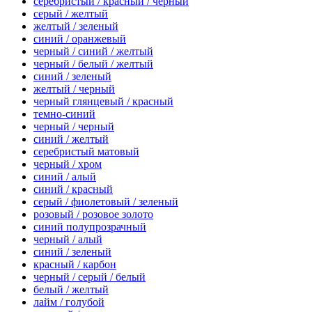
серебристый / красный / черный
серый / желтый
желтый / зеленый
синий / оранжевый
черный / синий / желтый
черный / белый / желтый
синий / зеленый
желтый / черный
черный глянцевый / красный
темно-синий
черный / черный
синий / желтый
серебристый матовый
черный / хром
синий / алый
синий / красный
серый / фиолетовый / зеленый
розовый / розовое золото
синий полупрозрачный
черный / алый
синий / зеленый
красный / карбон
черный / серый / белый
белый / желтый
лайм / голубой