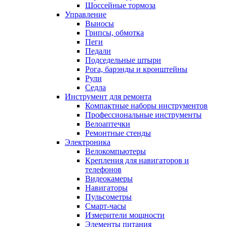
Шоссейные тормоза
Управление
Выносы
Грипсы, обмотка
Пеги
Педали
Подседельные штыри
Рога, барэнды и кронштейны
Рули
Седла
Инструмент для ремонта
Компактные наборы инструментов
Профессиональные инструменты
Велоаптечки
Ремонтные стенды
Электроника
Велокомпьютеры
Крепления для навигаторов и
телефонов
Видеокамеры
Навигаторы
Пульсометры
Смарт-часы
Измерители мощности
Элементы питания