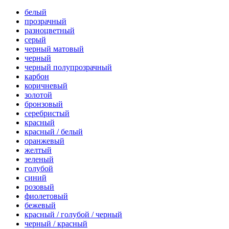
белый
прозрачный
разноцветный
серый
черный матовый
черный
черный полупрозрачный
карбон
коричневый
золотой
бронзовый
серебристый
красный
красный / белый
оранжевый
желтый
зеленый
голубой
синий
розовый
фиолетовый
бежевый
красный / голубой / черный
черный / красный