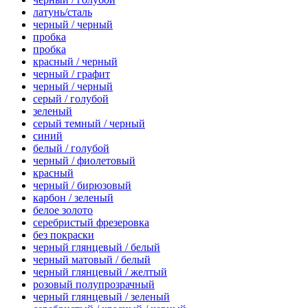
латунь/сталь
черный / черный
пробка
пробка
красный / черный
черный / графит
черный / черный
серый / голубой
зеленый
серый темный / черный
синий
белый / голубой
черный / фиолетовый
красный
черный / бирюзовый
карбон / зеленый
белое золото
серебристый фрезеровка
без покраски
черный глянцевый / белый
черный матовый / белый
черный глянцевый / желтый
розовый полупрозрачный
черный глянцевый / зеленый