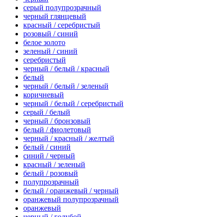
серый полупрозрачный
черный глянцевый
красный / серебристый
розовый / синий
белое золото
зеленый / синий
серебристый
черный / белый / красный
белый
черный / белый / зеленый
коричневый
черный / белый / серебристый
серый / белый
черный / бронзовый
белый / фиолетовый
черный / красный / желтый
белый / синий
синий / черный
красный / зеленый
белый / розовый
полупрозрачный
белый / оранжевый / черный
оранжевый полупрозрачный
оранжевый
черный / голубой