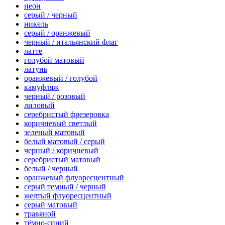
неон
серый / черный
никель
серый / оранжевый
черный / итальянский флаг
латте
голубой матовый
латунь
оранжевый / голубой
камуфляж
черный / розовый
лиловый
серебристый фрезеровка
коричневый светлый
зеленый матовый
белый матовый / серый
черный / коричневый
серебристый матовый
белый / черный
оранжевый флуоресцентный
серый темный / черный
желтый флуоресцентный
серый матовый
травяной
тёмно-синий