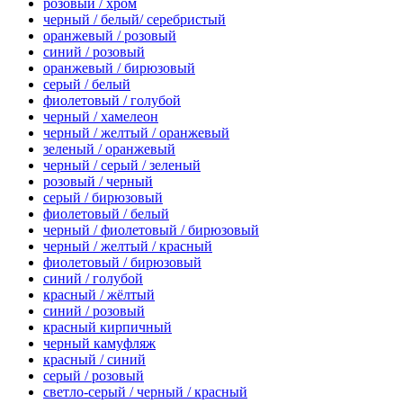
розовый / хром
черный / белый/ серебристый
оранжевый / розовый
синий / розовый
оранжевый / бирюзовый
серый / белый
фиолетовый / голубой
черный / хамелеон
черный / желтый / оранжевый
зеленый / оранжевый
черный / серый / зеленый
розовый / черный
серый / бирюзовый
фиолетовый / белый
черный / фиолетовый / бирюзовый
черный / желтый / красный
фиолетовый / бирюзовый
синий / голубой
красный / жёлтый
синий / розовый
красный кирпичный
черный камуфляж
красный / синий
серый / розовый
светло-серый / черный / красный