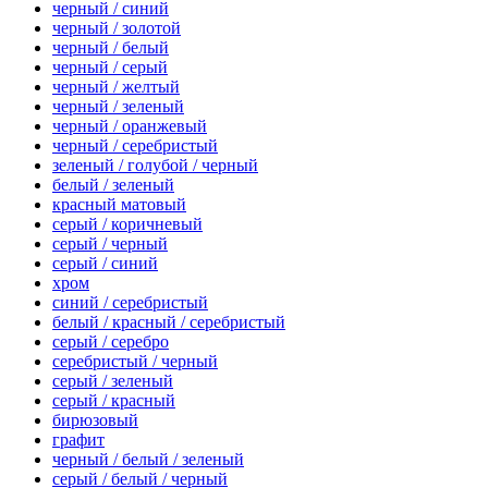
черный / синий
черный / золотой
черный / белый
черный / серый
черный / желтый
черный / зеленый
черный / оранжевый
черный / серебристый
зеленый / голубой / черный
белый / зеленый
красный матовый
серый / коричневый
серый / черный
серый / синий
хром
синий / серебристый
белый / красный / серебристый
серый / серебро
серебристый / черный
серый / зеленый
серый / красный
бирюзовый
графит
черный / белый / зеленый
серый / белый / черный