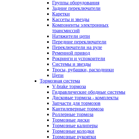
Группы оборудования
Задние переключатели
Каретки
Кассеты и звезды
Компоненты электронных
трансмиссий
Натяжители цепи
Передние переключатели
Переключатели на руле
Ременной привод
Рокринги и успокоители
Системы и звезды
Тросы, рубашки, расходники
Цепи
Тормозная система
V-brake тормоза
Гидравлические ободные системы
Дисковые тормоза - комплекты
Запчасти для тормозов
Кантилеверные тормоза
Роллерные тормоза
Тормозные диски
Тормозные калиперы
Тормозные колодки
Тормозные рукоятки