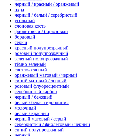
черный / красный / оранжевый
охра
черный / белый / серебристый
угольный
слоновая кость
фиолетовый / бирюзовый
бордовый
серый
красный полупрозрачный
розовый полупрозрачный
зеленый полупрозрачный
тёмно-зеленый
светло-зеленый
оранжевый матовый / черный
синий матовый / черный
розовый флуоресцентный
серебристый карбон
черный / бежевый
белый / белая гидролиния
молочный
белый / красный
черный матовый / серый
серебристый / фиолетовый / черный
синий полупрозрачный
черный