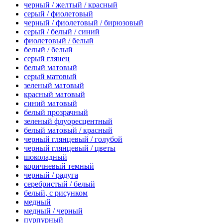
черный / желтый / красный
серый / фиолетовый
черный / фиолетовый / бирюзовый
серый / белый / синий
фиолетовый / белый
белый / белый
серый глянец
белый матовый
серый матовый
зеленый матовый
красный матовый
синий матовый
белый прозрачный
зеленый флуоресцентный
белый матовый / красный
черный глянцевый / голубой
черный глянцевый / цветы
шоколадный
коричневый темный
черный / радуга
серебристый / белый
белый, с рисунком
медный
медный / черный
пурпурный