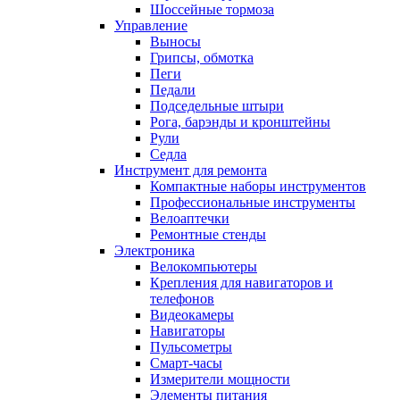
Шоссейные тормоза
Управление
Выносы
Грипсы, обмотка
Пеги
Педали
Подседельные штыри
Рога, барэнды и кронштейны
Рули
Седла
Инструмент для ремонта
Компактные наборы инструментов
Профессиональные инструменты
Велоаптечки
Ремонтные стенды
Электроника
Велокомпьютеры
Крепления для навигаторов и
телефонов
Видеокамеры
Навигаторы
Пульсометры
Смарт-часы
Измерители мощности
Элементы питания