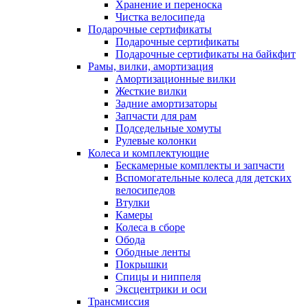
Хранение и переноска
Чистка велосипеда
Подарочные сертификаты
Подарочные сертификаты
Подарочные сертификаты на байкфит
Рамы, вилки, амортизация
Амортизационные вилки
Жесткие вилки
Задние амортизаторы
Запчасти для рам
Подседельные хомуты
Рулевые колонки
Колеса и комплектующие
Бескамерные комплекты и запчасти
Вспомогательные колеса для детских
велосипедов
Втулки
Камеры
Колеса в сборе
Обода
Ободные ленты
Покрышки
Спицы и ниппеля
Эксцентрики и оси
Трансмиссия