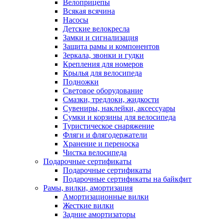
Велоприцепы
Всякая всячина
Насосы
Детские велокресла
Замки и сигнализация
Защита рамы и компонентов
Зеркала, звонки и гудки
Крепления для номеров
Крылья для велосипеда
Подножки
Световое оборудование
Смазки, тредлоки, жидкости
Сувениры, наклейки, аксессуары
Сумки и корзины для велосипеда
Туристическое снаряжение
Фляги и флягодержатели
Хранение и переноска
Чистка велосипеда
Подарочные сертификаты
Подарочные сертификаты
Подарочные сертификаты на байкфит
Рамы, вилки, амортизация
Амортизационные вилки
Жесткие вилки
Задние амортизаторы