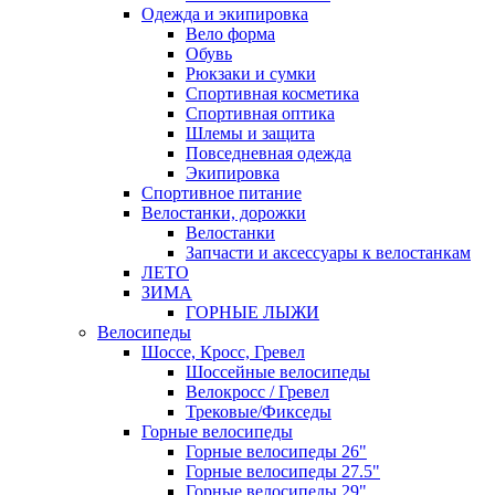
Одежда и экипировка
Вело форма
Обувь
Рюкзаки и сумки
Спортивная косметика
Спортивная оптика
Шлемы и защита
Повседневная одежда
Экипировка
Спортивное питание
Велостанки, дорожки
Велостанки
Запчасти и аксессуары к велостанкам
ЛЕТО
ЗИМА
ГОРНЫЕ ЛЫЖИ
Велосипеды
Шоссе, Кросс, Гревел
Шоссейные велосипеды
Велокросс / Гревел
Трековые/Фикседы
Горные велосипеды
Горные велосипеды 26"
Горные велосипеды 27.5"
Горные велосипеды 29"