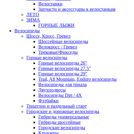
Велостанки
Запчасти и аксессуары к велостанкам
ЛЕТО
ЗИМА
ГОРНЫЕ ЛЫЖИ
Велосипеды
Шоссе, Кросс, Гревел
Шоссейные велосипеды
Велокросс / Гревел
Трековые/Фикседы
Горные велосипеды
Горные велосипеды 26"
Горные велосипеды 27.5"
Горные велосипеды 29"
Trail, All Mountain, Enduro велосипеды
Велосипеды для триала
Двухподвесы
Велосипеды Dirt / 4X
Фэтбайки
Триатлон и раздельный старт
Городские и дорожные велосипеды
Гибриды универсальные
Гибриды шоссейные
Городские велосипеды
Круизеры