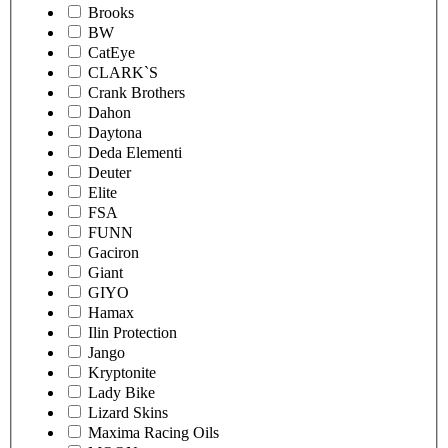
Brooks
BW
CatEye
CLARK`S
Crank Brothers
Dahon
Daytona
Deda Elementi
Deuter
Elite
FSA
FUNN
Gaciron
Giant
GIYO
Hamax
Ilin Protection
Jango
Kryptonite
Lady Bike
Lizard Skins
Maxima Racing Oils