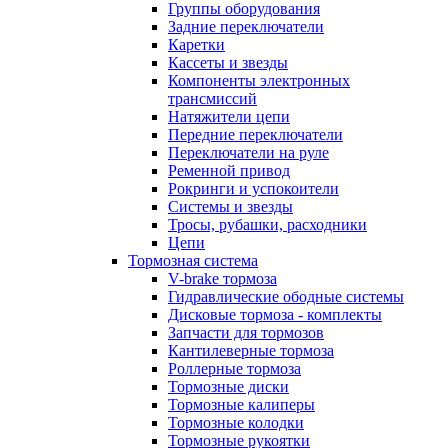
Группы оборудования
Задние переключатели
Каретки
Кассеты и звезды
Компоненты электронных
трансмиссий
Натяжители цепи
Передние переключатели
Переключатели на руле
Ременной привод
Рокринги и успокоители
Системы и звезды
Тросы, рубашки, расходники
Цепи
Тормозная система
V-brake тормоза
Гидравлические ободные системы
Дисковые тормоза - комплекты
Запчасти для тормозов
Кантилеверные тормоза
Роллерные тормоза
Тормозные диски
Тормозные калиперы
Тормозные колодки
Тормозные рукоятки