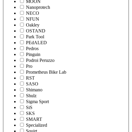
MOON
Nanoprotech
NECO
NFUN
Oakley
OSTAND
Park Tool
PEdALED
Pedros
Pinguin
Podroi Peruzzo
Pro
Prometheus Bike Lab
RST
SASO
Shimano
Shulz
Sigma Sport
SiS
SKS
SMART
Specialized
Squirt