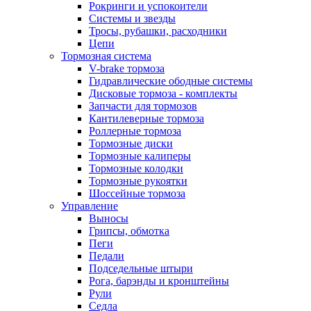
Рокринги и успокоители
Системы и звезды
Тросы, рубашки, расходники
Цепи
Тормозная система
V-brake тормоза
Гидравлические ободные системы
Дисковые тормоза - комплекты
Запчасти для тормозов
Кантилеверные тормоза
Роллерные тормоза
Тормозные диски
Тормозные калиперы
Тормозные колодки
Тормозные рукоятки
Шоссейные тормоза
Управление
Выносы
Грипсы, обмотка
Пеги
Педали
Подседельные штыри
Рога, барэнды и кронштейны
Рули
Седла