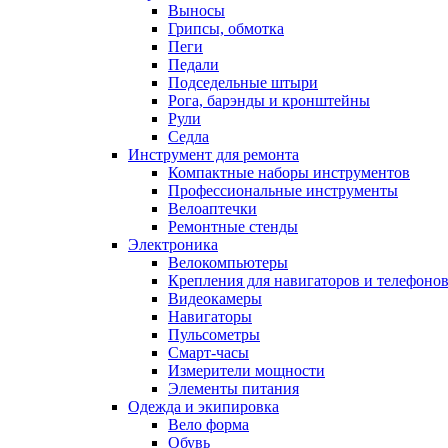
Выносы
Грипсы, обмотка
Пеги
Педали
Подседельные штыри
Рога, барэнды и кронштейны
Рули
Седла
Инструмент для ремонта
Компактные наборы инструментов
Профессиональные инструменты
Велоаптечки
Ремонтные стенды
Электроника
Велокомпьютеры
Крепления для навигаторов и телефоно
Видеокамеры
Навигаторы
Пульсометры
Смарт-часы
Измерители мощности
Элементы питания
Одежда и экипировка
Вело форма
Обувь