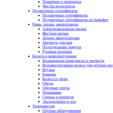
Хранение и переноска
Чистка велосипеда
Подарочные сертификаты
Подарочные сертификаты
Подарочные сертификаты на байкфит
Рамы, вилки, амортизация
Амортизационные вилки
Жесткие вилки
Задние амортизаторы
Запчасти для рам
Подседельные хомуты
Рулевые колонки
Колеса и комплектующие
Бескамерные комплекты и запчасти
Вспомогательные колеса для детских ве
Втулки
Камеры
Колеса в сборе
Обода
Ободные ленты
Покрышки
Спицы и ниппеля
Эксцентрики и оси
Трансмиссия
Группы оборудования