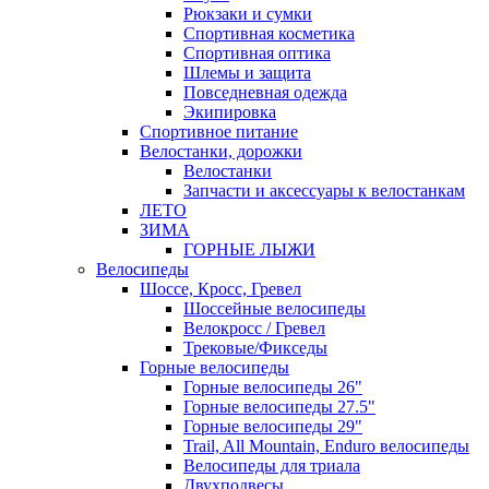
Рюкзаки и сумки
Спортивная косметика
Спортивная оптика
Шлемы и защита
Повседневная одежда
Экипировка
Спортивное питание
Велостанки, дорожки
Велостанки
Запчасти и аксессуары к велостанкам
ЛЕТО
ЗИМА
ГОРНЫЕ ЛЫЖИ
Велосипеды
Шоссе, Кросс, Гревел
Шоссейные велосипеды
Велокросс / Гревел
Трековые/Фикседы
Горные велосипеды
Горные велосипеды 26"
Горные велосипеды 27.5"
Горные велосипеды 29"
Trail, All Mountain, Enduro велосипеды
Велосипеды для триала
Двухподвесы