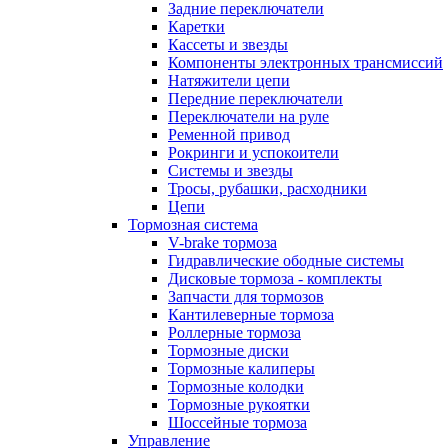
Задние переключатели
Каретки
Кассеты и звезды
Компоненты электронных трансмиссий
Натяжители цепи
Передние переключатели
Переключатели на руле
Ременной привод
Рокринги и успокоители
Системы и звезды
Тросы, рубашки, расходники
Цепи
Тормозная система
V-brake тормоза
Гидравлические ободные системы
Дисковые тормоза - комплекты
Запчасти для тормозов
Кантилеверные тормоза
Роллерные тормоза
Тормозные диски
Тормозные калиперы
Тормозные колодки
Тормозные рукоятки
Шоссейные тормоза
Управление