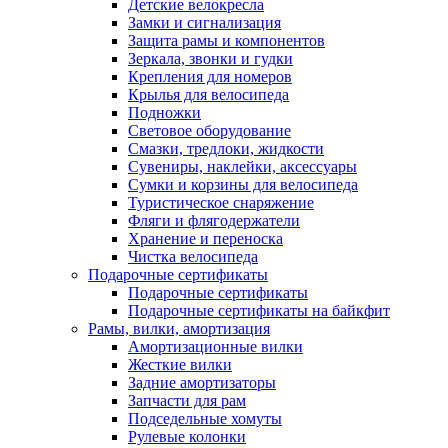
Детские велокресла
Замки и сигнализация
Защита рамы и компонентов
Зеркала, звонки и гудки
Крепления для номеров
Крылья для велосипеда
Подножки
Световое оборудование
Смазки, тредлоки, жидкости
Сувениры, наклейки, аксессуары
Сумки и корзины для велосипеда
Туристическое снаряжение
Фляги и флягодержатели
Хранение и переноска
Чистка велосипеда
Подарочные сертификаты
Подарочные сертификаты
Подарочные сертификаты на байкфит
Рамы, вилки, амортизация
Амортизационные вилки
Жесткие вилки
Задние амортизаторы
Запчасти для рам
Подседельные хомуты
Рулевые колонки