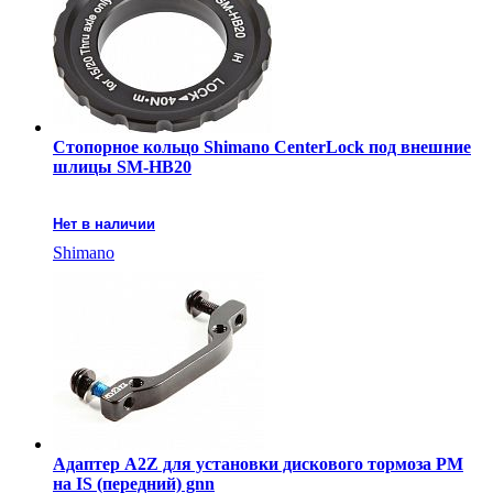
Стопорное кольцо Shimano CenterLock под внешние
шлицы SM-HB20
Нет в наличии
Shimano
Адаптер A2Z для установки дискового тормоза PM
на IS (передний) gnn