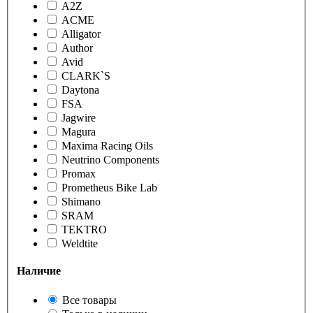
A2Z
ACME
Alligator
Author
Avid
CLARK`S
Daytona
FSA
Jagwire
Magura
Maxima Racing Oils
Neutrino Components
Promax
Prometheus Bike Lab
Shimano
SRAM
TEKTRO
Weldtite
Наличие
Все товары