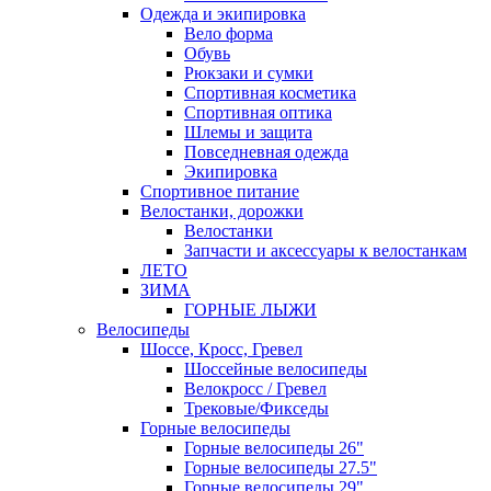
Одежда и экипировка
Вело форма
Обувь
Рюкзаки и сумки
Спортивная косметика
Спортивная оптика
Шлемы и защита
Повседневная одежда
Экипировка
Спортивное питание
Велостанки, дорожки
Велостанки
Запчасти и аксессуары к велостанкам
ЛЕТО
ЗИМА
ГОРНЫЕ ЛЫЖИ
Велосипеды
Шоссе, Кросс, Гревел
Шоссейные велосипеды
Велокросс / Гревел
Трековые/Фикседы
Горные велосипеды
Горные велосипеды 26"
Горные велосипеды 27.5"
Горные велосипеды 29"