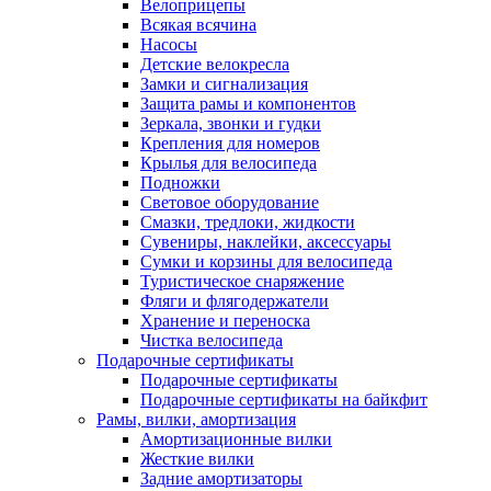
Велоприцепы
Всякая всячина
Насосы
Детские велокресла
Замки и сигнализация
Защита рамы и компонентов
Зеркала, звонки и гудки
Крепления для номеров
Крылья для велосипеда
Подножки
Световое оборудование
Смазки, тредлоки, жидкости
Сувениры, наклейки, аксессуары
Сумки и корзины для велосипеда
Туристическое снаряжение
Фляги и флягодержатели
Хранение и переноска
Чистка велосипеда
Подарочные сертификаты
Подарочные сертификаты
Подарочные сертификаты на байкфит
Рамы, вилки, амортизация
Амортизационные вилки
Жесткие вилки
Задние амортизаторы