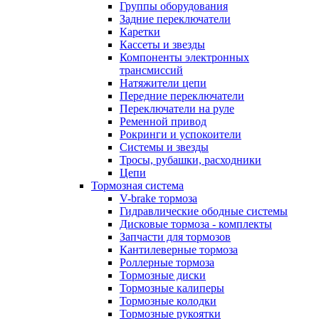
Группы оборудования
Задние переключатели
Каретки
Кассеты и звезды
Компоненты электронных
трансмиссий
Натяжители цепи
Передние переключатели
Переключатели на руле
Ременной привод
Рокринги и успокоители
Системы и звезды
Тросы, рубашки, расходники
Цепи
Тормозная система
V-brake тормоза
Гидравлические ободные системы
Дисковые тормоза - комплекты
Запчасти для тормозов
Кантилеверные тормоза
Роллерные тормоза
Тормозные диски
Тормозные калиперы
Тормозные колодки
Тормозные рукоятки