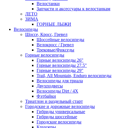
Велостанки
Запчасти и аксессуары к велостанкам
ЛЕТО
ЗИМА
ГОРНЫЕ ЛЫЖИ
Велосипеды
Шоссе, Кросс, Гревел
Шоссейные велосипеды
Велокросс / Гревел
Трековые/Фикседы
Горные велосипеды
Горные велосипеды 26"
Горные велосипеды 27.5"
Горные велосипеды 29"
Trail, All Mountain, Enduro велосипеды
Велосипеды для триала
Двухподвесы
Велосипеды Dirt / 4X
Фэтбайки
Триатлон и раздельный старт
Городские и дорожные велосипеды
Гибриды универсальные
Гибриды шоссейные
Городские велосипеды
Круизеры