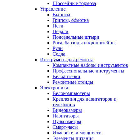
Шоссейные тормоза
Управление
Выносы
Грипсы, обмотка
Пеги
Педали
Подседельные штыри
Рога, барэнды и кронштейны
Рули
Седла
Инструмент для ремонта
Компактные наборы инструментов
Профессиональные инструменты
Велоаптечки
Ремонтные стенды
Электроника
Велокомпьютеры
Крепления для навигаторов и
телефонов
Видеокамеры
Навигаторы
Пульсометры
Смарт-часы
Измерители мощности
Элементы питания