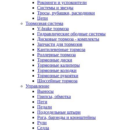
Рокринги и успокоители
Системы и звезды
Тросы, рубашки, расходники
Цепи
Тормозная система
V-brake тормоза
Гидравлические ободные системы
Дисковые тормоза - комплекты
Запчасти для тормозов
Кантилеверные тормоза
Роллерные тормоза
Тормозные диски
Тормозные калиперы
Тормозные колодки
Тормозные рукоятки
Шоссейные тормоза
Управление
Выносы
Грипсы, обмотка
Пеги
Педали
Подседельные штыри
Рога, барэнды и кронштейны
Рули
Седла