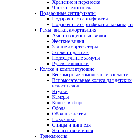
Хранение и переноска
Чистка велосипеда
Подарочные сертификаты
Подарочные сертификаты
Подарочные сертификаты на байкфит
Рамы, вилки, амортизация
Амортизационные вилки
Жесткие вилки
Задние амортизаторы
Запчасти для рам
Подседельные хомуты
Рулевые колонки
Колеса и комплектующие
Бескамерные комплекты и запчасти
Вспомогательные колеса для детских
велосипедов
Втулки
Камеры
Колеса в сборе
Обода
Ободные ленты
Покрышки
Спицы и ниппеля
Эксцентрики и оси
Трансмиссия