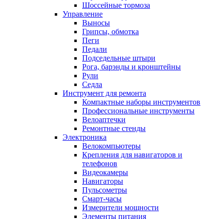
Шоссейные тормоза
Управление
Выносы
Грипсы, обмотка
Пеги
Педали
Подседельные штыри
Рога, барэнды и кронштейны
Рули
Седла
Инструмент для ремонта
Компактные наборы инструментов
Профессиональные инструменты
Велоаптечки
Ремонтные стенды
Электроника
Велокомпьютеры
Крепления для навигаторов и
телефонов
Видеокамеры
Навигаторы
Пульсометры
Смарт-часы
Измерители мощности
Элементы питания