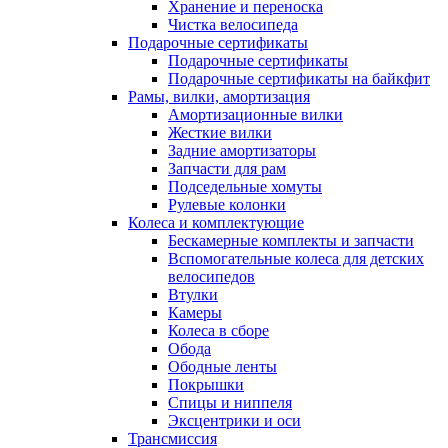
Хранение и переноска
Чистка велосипеда
Подарочные сертификаты
Подарочные сертификаты
Подарочные сертификаты на байкфит
Рамы, вилки, амортизация
Амортизационные вилки
Жесткие вилки
Задние амортизаторы
Запчасти для рам
Подседельные хомуты
Рулевые колонки
Колеса и комплектующие
Бескамерные комплекты и запчасти
Вспомогательные колеса для детских
велосипедов
Втулки
Камеры
Колеса в сборе
Обода
Ободные ленты
Покрышки
Спицы и ниппеля
Эксцентрики и оси
Трансмиссия