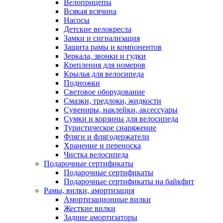
Велоприцепы
Всякая всячина
Насосы
Детские велокресла
Замки и сигнализация
Защита рамы и компонентов
Зеркала, звонки и гудки
Крепления для номеров
Крылья для велосипеда
Подножки
Световое оборудование
Смазки, тредлоки, жидкости
Сувениры, наклейки, аксессуары
Сумки и корзины для велосипеда
Туристическое снаряжение
Фляги и флягодержатели
Хранение и переноска
Чистка велосипеда
Подарочные сертификаты
Подарочные сертификаты
Подарочные сертификаты на байкфит
Рамы, вилки, амортизация
Амортизационные вилки
Жесткие вилки
Задние амортизаторы