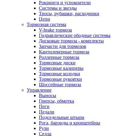
Рокринги и успокоители
Системы и звезды
Тросы, рубашки, расходники
Цепи
Тормозная система
V-brake тормоза
Гидравлические ободные системы
Дисковые тормоза - комплекты
Запчасти для тормозов
Кантилеверные тормоза
Роллерные тормоза
Тормозные диски
Тормозные калиперы
Тормозные колодки
Тормозные рукоятки
Шоссейные тормоза
Управление
Выносы
Грипсы, обмотка
Пеги
Педали
Подседельные штыри
Рога, барэнды и кронштейны
Рули
Седла