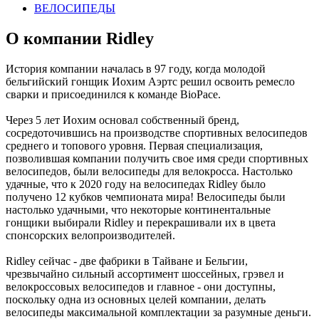
ВЕЛОСИПЕДЫ
О компании Ridley
История компании началась в 97 году, когда молодой
бельгийский гонщик Иохим Аэртс решил освоить ремесло
сварки и присоединился к команде BioPace.
Через 5 лет Иохим основал собственный бренд,
сосредоточившись на производстве спортивных велосипедов
среднего и топового уровня. Первая специализация,
позволившая компании получить свое имя среди спортивных
велосипедов, были велосипеды для велокросса. Настолько
удачные, что к 2020 году на велосипедах Ridley было
получено 12 кубков чемпионата мира! Велосипеды были
настолько удачными, что некоторые континентальные
гонщики выбирали Ridley и перекрашивали их в цвета
спонсорских велопроизводителей.
Ridley сейчас - две фабрики в Тайване и Бельгии,
чрезвычайно сильный ассортимент шоссейных, грэвел и
велокроссовых велосипедов и главное - они доступны,
поскольку одна из основных целей компании, делать
велосипеды максимальной комплектации за разумные деньги.