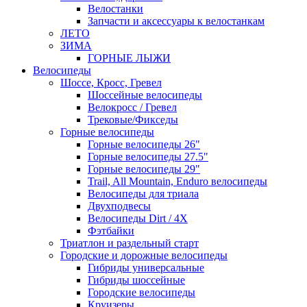
Велостанки
Запчасти и аксессуары к велостанкам
ЛЕТО
ЗИМА
ГОРНЫЕ ЛЫЖИ
Велосипеды
Шоссе, Кросс, Гревел
Шоссейные велосипеды
Велокросс / Гревел
Трековые/Фикседы
Горные велосипеды
Горные велосипеды 26"
Горные велосипеды 27.5"
Горные велосипеды 29"
Trail, All Mountain, Enduro велосипеды
Велосипеды для триала
Двухподвесы
Велосипеды Dirt / 4X
Фэтбайки
Триатлон и раздельный старт
Городские и дорожные велосипеды
Гибриды универсальные
Гибриды шоссейные
Городские велосипеды
Круизеры