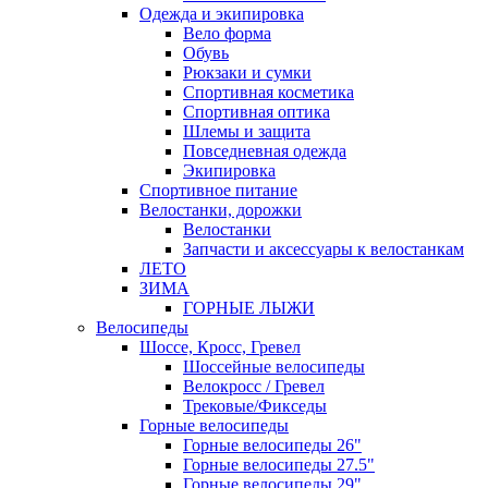
Одежда и экипировка
Вело форма
Обувь
Рюкзаки и сумки
Спортивная косметика
Спортивная оптика
Шлемы и защита
Повседневная одежда
Экипировка
Спортивное питание
Велостанки, дорожки
Велостанки
Запчасти и аксессуары к велостанкам
ЛЕТО
ЗИМА
ГОРНЫЕ ЛЫЖИ
Велосипеды
Шоссе, Кросс, Гревел
Шоссейные велосипеды
Велокросс / Гревел
Трековые/Фикседы
Горные велосипеды
Горные велосипеды 26"
Горные велосипеды 27.5"
Горные велосипеды 29"