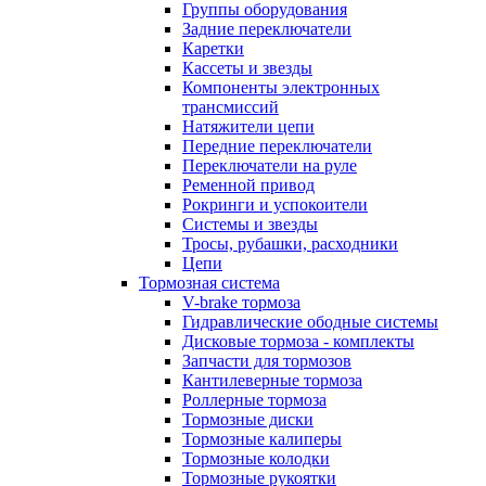
Группы оборудования
Задние переключатели
Каретки
Кассеты и звезды
Компоненты электронных
трансмиссий
Натяжители цепи
Передние переключатели
Переключатели на руле
Ременной привод
Рокринги и успокоители
Системы и звезды
Тросы, рубашки, расходники
Цепи
Тормозная система
V-brake тормоза
Гидравлические ободные системы
Дисковые тормоза - комплекты
Запчасти для тормозов
Кантилеверные тормоза
Роллерные тормоза
Тормозные диски
Тормозные калиперы
Тормозные колодки
Тормозные рукоятки