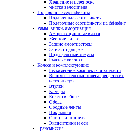
Хранение и переноска
Чистка велосипеда
Подарочные сертификаты
Подарочные сертификаты
Подарочные сертификаты на байкфит
Рамы, вилки, амортизация
Амортизационные вилки
Жесткие вилки
Задние амортизаторы
Запчасти для рам
Подседельные хомуты
Рулевые колонки
Колеса и комплектующие
Бескамерные комплекты и запчасти
Вспомогательные колеса для детских
велосипедов
Втулки
Камеры
Колеса в сборе
Обода
Ободные ленты
Покрышки
Спицы и ниппеля
Эксцентрики и оси
Трансмиссия