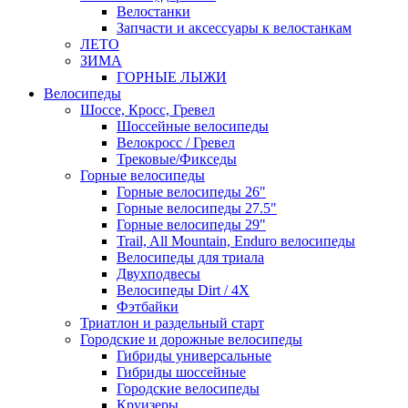
Велостанки
Запчасти и аксессуары к велостанкам
ЛЕТО
ЗИМА
ГОРНЫЕ ЛЫЖИ
Велосипеды
Шоссе, Кросс, Гревел
Шоссейные велосипеды
Велокросс / Гревел
Трековые/Фикседы
Горные велосипеды
Горные велосипеды 26"
Горные велосипеды 27.5"
Горные велосипеды 29"
Trail, All Mountain, Enduro велосипеды
Велосипеды для триала
Двухподвесы
Велосипеды Dirt / 4X
Фэтбайки
Триатлон и раздельный старт
Городские и дорожные велосипеды
Гибриды универсальные
Гибриды шоссейные
Городские велосипеды
Круизеры