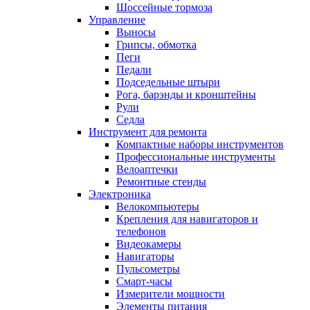
Шоссейные тормоза
Управление
Выносы
Грипсы, обмотка
Пеги
Педали
Подседельные штыри
Рога, барэнды и кронштейны
Рули
Седла
Инструмент для ремонта
Компактные наборы инструментов
Профессиональные инструменты
Велоаптечки
Ремонтные стенды
Электроника
Велокомпьютеры
Крепления для навигаторов и
телефонов
Видеокамеры
Навигаторы
Пульсометры
Смарт-часы
Измерители мощности
Элементы питания