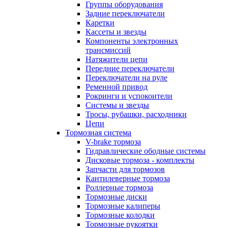
Группы оборудования
Задние переключатели
Каретки
Кассеты и звезды
Компоненты электронных
трансмиссий
Натяжители цепи
Передние переключатели
Переключатели на руле
Ременной привод
Рокринги и успокоители
Системы и звезды
Тросы, рубашки, расходники
Цепи
Тормозная система
V-brake тормоза
Гидравлические ободные системы
Дисковые тормоза - комплекты
Запчасти для тормозов
Кантилеверные тормоза
Роллерные тормоза
Тормозные диски
Тормозные калиперы
Тормозные колодки
Тормозные рукоятки