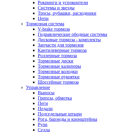
Рокринги и успокоители
Системы и звезды
Тросы, рубашки, расходники
Цепи
Тормозная система
V-brake тормоза
Гидравлические ободные системы
Дисковые тормоза - комплекты
Запчасти для тормозов
Кантилеверные тормоза
Роллерные тормоза
Тормозные диски
Тормозные калиперы
Тормозные колодки
Тормозные рукоятки
Шоссейные тормоза
Управление
Выносы
Грипсы, обмотка
Пеги
Педали
Подседельные штыри
Рога, барэнды и кронштейны
Рули
Седла