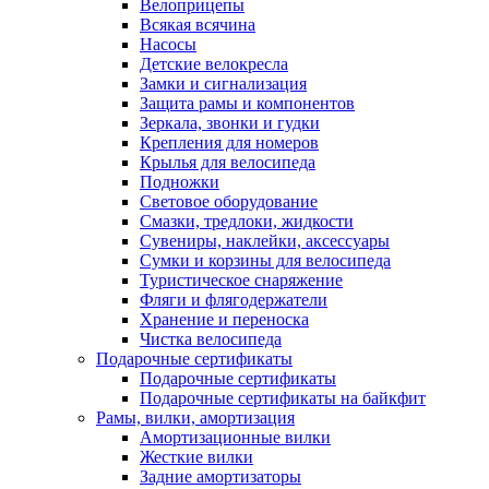
Велоприцепы
Всякая всячина
Насосы
Детские велокресла
Замки и сигнализация
Защита рамы и компонентов
Зеркала, звонки и гудки
Крепления для номеров
Крылья для велосипеда
Подножки
Световое оборудование
Смазки, тредлоки, жидкости
Сувениры, наклейки, аксессуары
Сумки и корзины для велосипеда
Туристическое снаряжение
Фляги и флягодержатели
Хранение и переноска
Чистка велосипеда
Подарочные сертификаты
Подарочные сертификаты
Подарочные сертификаты на байкфит
Рамы, вилки, амортизация
Амортизационные вилки
Жесткие вилки
Задние амортизаторы