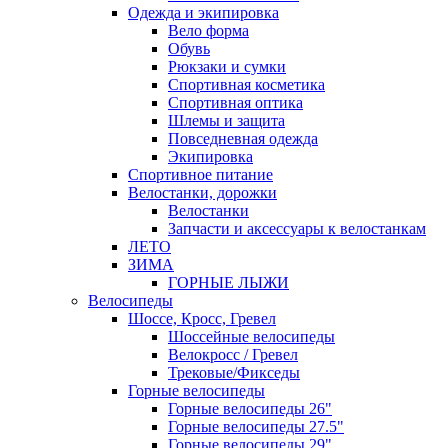
Одежда и экипировка
Вело форма
Обувь
Рюкзаки и сумки
Спортивная косметика
Спортивная оптика
Шлемы и защита
Повседневная одежда
Экипировка
Спортивное питание
Велостанки, дорожки
Велостанки
Запчасти и аксессуары к велостанкам
ЛЕТО
ЗИМА
ГОРНЫЕ ЛЫЖИ
Велосипеды
Шоссе, Кросс, Гревел
Шоссейные велосипеды
Велокросс / Гревел
Трековые/Фикседы
Горные велосипеды
Горные велосипеды 26"
Горные велосипеды 27.5"
Горные велосипеды 29"