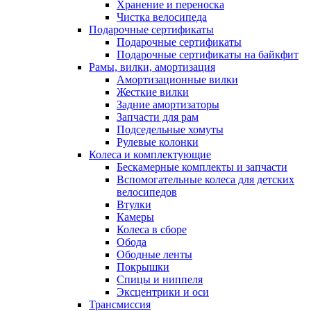
Хранение и переноска
Чистка велосипеда
Подарочные сертификаты
Подарочные сертификаты
Подарочные сертификаты на байкфит
Рамы, вилки, амортизация
Амортизационные вилки
Жесткие вилки
Задние амортизаторы
Запчасти для рам
Подседельные хомуты
Рулевые колонки
Колеса и комплектующие
Бескамерные комплекты и запчасти
Вспомогательные колеса для детских
велосипедов
Втулки
Камеры
Колеса в сборе
Обода
Ободные ленты
Покрышки
Спицы и ниппеля
Эксцентрики и оси
Трансмиссия