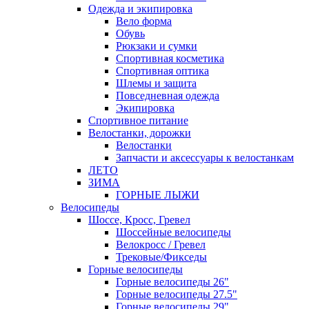
Одежда и экипировка
Вело форма
Обувь
Рюкзаки и сумки
Спортивная косметика
Спортивная оптика
Шлемы и защита
Повседневная одежда
Экипировка
Спортивное питание
Велостанки, дорожки
Велостанки
Запчасти и аксессуары к велостанкам
ЛЕТО
ЗИМА
ГОРНЫЕ ЛЫЖИ
Велосипеды
Шоссе, Кросс, Гревел
Шоссейные велосипеды
Велокросс / Гревел
Трековые/Фикседы
Горные велосипеды
Горные велосипеды 26"
Горные велосипеды 27.5"
Горные велосипеды 29"