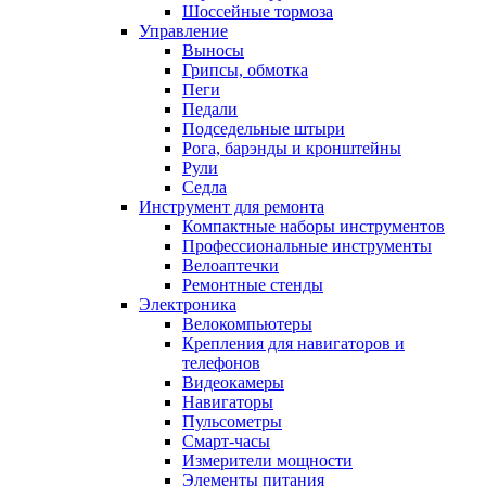
Шоссейные тормоза
Управление
Выносы
Грипсы, обмотка
Пеги
Педали
Подседельные штыри
Рога, барэнды и кронштейны
Рули
Седла
Инструмент для ремонта
Компактные наборы инструментов
Профессиональные инструменты
Велоаптечки
Ремонтные стенды
Электроника
Велокомпьютеры
Крепления для навигаторов и
телефонов
Видеокамеры
Навигаторы
Пульсометры
Смарт-часы
Измерители мощности
Элементы питания