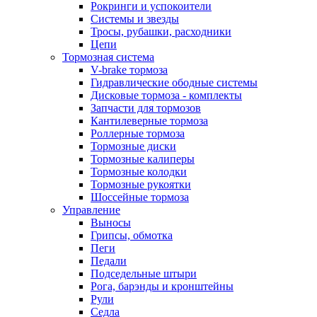
Рокринги и успокоители
Системы и звезды
Тросы, рубашки, расходники
Цепи
Тормозная система
V-brake тормоза
Гидравлические ободные системы
Дисковые тормоза - комплекты
Запчасти для тормозов
Кантилеверные тормоза
Роллерные тормоза
Тормозные диски
Тормозные калиперы
Тормозные колодки
Тормозные рукоятки
Шоссейные тормоза
Управление
Выносы
Грипсы, обмотка
Пеги
Педали
Подседельные штыри
Рога, барэнды и кронштейны
Рули
Седла