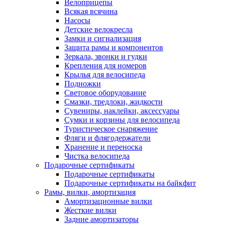
Велоприцепы
Всякая всячина
Насосы
Детские велокресла
Замки и сигнализация
Защита рамы и компонентов
Зеркала, звонки и гудки
Крепления для номеров
Крылья для велосипеда
Подножки
Световое оборудование
Смазки, тредлоки, жидкости
Сувениры, наклейки, аксессуары
Сумки и корзины для велосипеда
Туристическое снаряжение
Фляги и флягодержатели
Хранение и переноска
Чистка велосипеда
Подарочные сертификаты
Подарочные сертификаты
Подарочные сертификаты на байкфит
Рамы, вилки, амортизация
Амортизационные вилки
Жесткие вилки
Задние амортизаторы