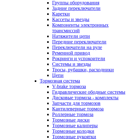
Группы оборудования
Задние переключатели
Каретки
Кассеты и звезды
Компоненты электронных
трансмиссий
Натяжители цепи
Передние переключатели
Переключатели на руле
Ременной привод
Рокринги и успокоители
Системы и звезды
Тросы, рубашки, расходники
Цепи
Тормозная система
V-brake тормоза
Гидравлические ободные системы
Дисковые тормоза - комплекты
Запчасти для тормозов
Кантилеверные тормоза
Роллерные тормоза
Тормозные диски
Тормозные калиперы
Тормозные колодки
Тормозные рукоятки