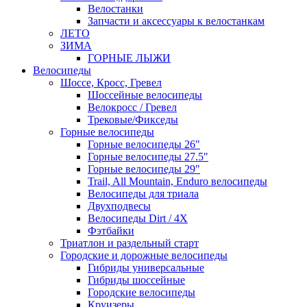
Велостанки
Запчасти и аксессуары к велостанкам
ЛЕТО
ЗИМА
ГОРНЫЕ ЛЫЖИ
Велосипеды
Шоссе, Кросс, Гревел
Шоссейные велосипеды
Велокросс / Гревел
Трековые/Фикседы
Горные велосипеды
Горные велосипеды 26"
Горные велосипеды 27.5"
Горные велосипеды 29"
Trail, All Mountain, Enduro велосипеды
Велосипеды для триала
Двухподвесы
Велосипеды Dirt / 4X
Фэтбайки
Триатлон и раздельный старт
Городские и дорожные велосипеды
Гибриды универсальные
Гибриды шоссейные
Городские велосипеды
Круизеры