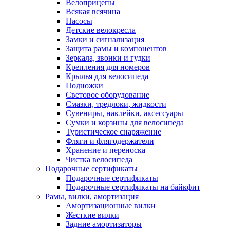
Велоприцепы
Всякая всячина
Насосы
Детские велокресла
Замки и сигнализация
Защита рамы и компонентов
Зеркала, звонки и гудки
Крепления для номеров
Крылья для велосипеда
Подножки
Световое оборудование
Смазки, тредлоки, жидкости
Сувениры, наклейки, аксессуары
Сумки и корзины для велосипеда
Туристическое снаряжение
Фляги и флягодержатели
Хранение и переноска
Чистка велосипеда
Подарочные сертификаты
Подарочные сертификаты
Подарочные сертификаты на байкфит
Рамы, вилки, амортизация
Амортизационные вилки
Жесткие вилки
Задние амортизаторы