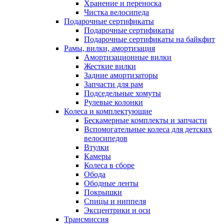
Хранение и переноска
Чистка велосипеда
Подарочные сертификаты
Подарочные сертификаты
Подарочные сертификаты на байкфит
Рамы, вилки, амортизация
Амортизационные вилки
Жесткие вилки
Задние амортизаторы
Запчасти для рам
Подседельные хомуты
Рулевые колонки
Колеса и комплектующие
Бескамерные комплекты и запчасти
Вспомогательные колеса для детских
велосипедов
Втулки
Камеры
Колеса в сборе
Обода
Ободные ленты
Покрышки
Спицы и ниппеля
Эксцентрики и оси
Трансмиссия