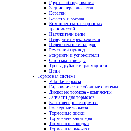
Группы оборудования
Задние переключатели
Каретки
Кассеты и звезды
Компоненты электронных
трансмиссий
Натяжители цепи
Передние переключатели
Переключатели на руле
Ременной привод
Рокринги и успокоители
Системы и звезды
Тросы, рубашки, расходники
Цепи
Тормозная система
V-brake тормоза
Гидравлические ободные системы
Дисковые тормоза - комплекты
Запчасти для тормозов
Кантилеверные тормоза
Роллерные тормоза
Тормозные диски
Тормозные калиперы
Тормозные колодки
Тормозные рукоятки