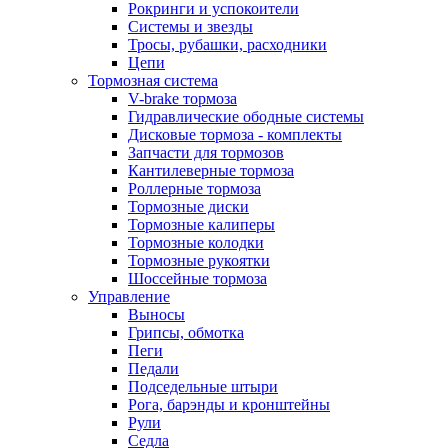
Рокринги и успокоители
Системы и звезды
Тросы, рубашки, расходники
Цепи
Тормозная система
V-brake тормоза
Гидравлические ободные системы
Дисковые тормоза - комплекты
Запчасти для тормозов
Кантилеверные тормоза
Роллерные тормоза
Тормозные диски
Тормозные калиперы
Тормозные колодки
Тормозные рукоятки
Шоссейные тормоза
Управление
Выносы
Грипсы, обмотка
Пеги
Педали
Подседельные штыри
Рога, барэнды и кронштейны
Рули
Седла