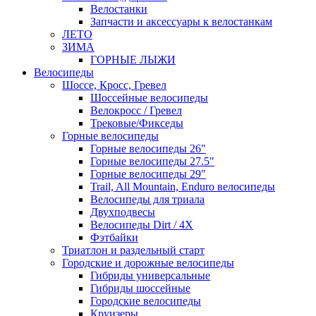
Велостанки
Запчасти и аксессуары к велостанкам
ЛЕТО
ЗИМА
ГОРНЫЕ ЛЫЖИ
Велосипеды
Шоссе, Кросс, Гревел
Шоссейные велосипеды
Велокросс / Гревел
Трековые/Фикседы
Горные велосипеды
Горные велосипеды 26"
Горные велосипеды 27.5"
Горные велосипеды 29"
Trail, All Mountain, Enduro велосипеды
Велосипеды для триала
Двухподвесы
Велосипеды Dirt / 4X
Фэтбайки
Триатлон и раздельный старт
Городские и дорожные велосипеды
Гибриды универсальные
Гибриды шоссейные
Городские велосипеды
Круизеры