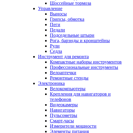
Шоссейные тормоза
Управление
Выносы
Грипсы, обмотка
Пеги
Педали
Подседельные штыри
Рога, барэнды и кронштейны
Рули
Седла
Инструмент для ремонта
Компактные наборы инструментов
Профессиональные инструменты
Велоаптечки
Ремонтные стенды
Электроника
Велокомпьютеры
Крепления для навигаторов и
телефонов
Видеокамеры
Навигаторы
Пульсометры
Смарт-часы
Измерители мощности
Элементы питания