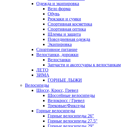
Одежда и экипировка
Вело форма
Обувь
Рюкзаки и сумки
Спортивная косметика
Спортивная оптика
Шлемы и защита
Повседневная одежда
Экипировка
Спортивное питание
Велостанки, дорожки
Велостанки
Запчасти и аксессуары к велостанкам
ЛЕТО
ЗИМА
ГОРНЫЕ ЛЫЖИ
Велосипеды
Шоссе, Кросс, Гревел
Шоссейные велосипеды
Велокросс / Гревел
Трековые/Фикседы
Горные велосипеды
Горные велосипеды 26"
Горные велосипеды 27.5"
Горные велосипеды 29"