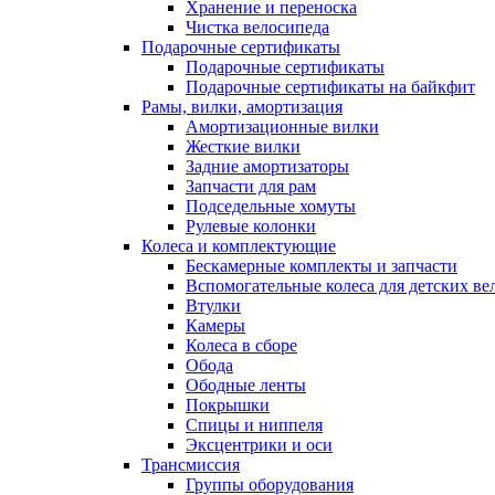
Хранение и переноска
Чистка велосипеда
Подарочные сертификаты
Подарочные сертификаты
Подарочные сертификаты на байкфит
Рамы, вилки, амортизация
Амортизационные вилки
Жесткие вилки
Задние амортизаторы
Запчасти для рам
Подседельные хомуты
Рулевые колонки
Колеса и комплектующие
Бескамерные комплекты и запчасти
Вспомогательные колеса для детских ве
Втулки
Камеры
Колеса в сборе
Обода
Ободные ленты
Покрышки
Спицы и ниппеля
Эксцентрики и оси
Трансмиссия
Группы оборудования