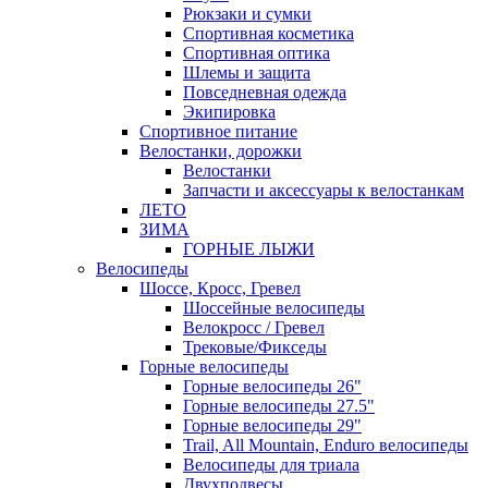
Рюкзаки и сумки
Спортивная косметика
Спортивная оптика
Шлемы и защита
Повседневная одежда
Экипировка
Спортивное питание
Велостанки, дорожки
Велостанки
Запчасти и аксессуары к велостанкам
ЛЕТО
ЗИМА
ГОРНЫЕ ЛЫЖИ
Велосипеды
Шоссе, Кросс, Гревел
Шоссейные велосипеды
Велокросс / Гревел
Трековые/Фикседы
Горные велосипеды
Горные велосипеды 26"
Горные велосипеды 27.5"
Горные велосипеды 29"
Trail, All Mountain, Enduro велосипеды
Велосипеды для триала
Двухподвесы