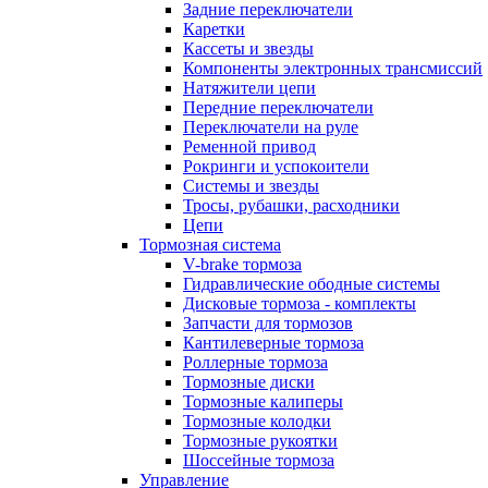
Задние переключатели
Каретки
Кассеты и звезды
Компоненты электронных трансмиссий
Натяжители цепи
Передние переключатели
Переключатели на руле
Ременной привод
Рокринги и успокоители
Системы и звезды
Тросы, рубашки, расходники
Цепи
Тормозная система
V-brake тормоза
Гидравлические ободные системы
Дисковые тормоза - комплекты
Запчасти для тормозов
Кантилеверные тормоза
Роллерные тормоза
Тормозные диски
Тормозные калиперы
Тормозные колодки
Тормозные рукоятки
Шоссейные тормоза
Управление