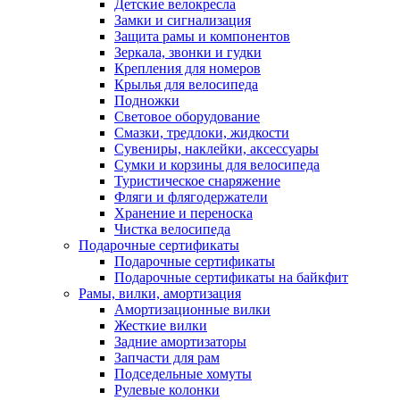
Детские велокресла
Замки и сигнализация
Защита рамы и компонентов
Зеркала, звонки и гудки
Крепления для номеров
Крылья для велосипеда
Подножки
Световое оборудование
Смазки, тредлоки, жидкости
Сувениры, наклейки, аксессуары
Сумки и корзины для велосипеда
Туристическое снаряжение
Фляги и флягодержатели
Хранение и переноска
Чистка велосипеда
Подарочные сертификаты
Подарочные сертификаты
Подарочные сертификаты на байкфит
Рамы, вилки, амортизация
Амортизационные вилки
Жесткие вилки
Задние амортизаторы
Запчасти для рам
Подседельные хомуты
Рулевые колонки