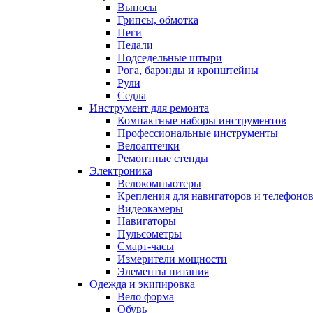
Выносы
Грипсы, обмотка
Пеги
Педали
Подседельные штыри
Рога, барэнды и кронштейны
Рули
Седла
Инструмент для ремонта
Компактные наборы инструментов
Профессиональные инструменты
Велоаптечки
Ремонтные стенды
Электроника
Велокомпьютеры
Крепления для навигаторов и телефоно
Видеокамеры
Навигаторы
Пульсометры
Смарт-часы
Измерители мощности
Элементы питания
Одежда и экипировка
Вело форма
Обувь