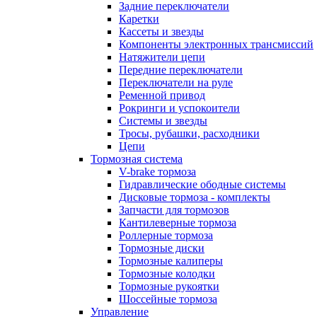
Задние переключатели
Каретки
Кассеты и звезды
Компоненты электронных трансмиссий
Натяжители цепи
Передние переключатели
Переключатели на руле
Ременной привод
Рокринги и успокоители
Системы и звезды
Тросы, рубашки, расходники
Цепи
Тормозная система
V-brake тормоза
Гидравлические ободные системы
Дисковые тормоза - комплекты
Запчасти для тормозов
Кантилеверные тормоза
Роллерные тормоза
Тормозные диски
Тормозные калиперы
Тормозные колодки
Тормозные рукоятки
Шоссейные тормоза
Управление