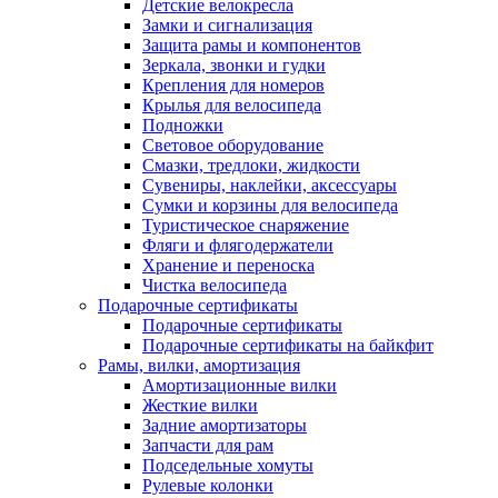
Детские велокресла
Замки и сигнализация
Защита рамы и компонентов
Зеркала, звонки и гудки
Крепления для номеров
Крылья для велосипеда
Подножки
Световое оборудование
Смазки, тредлоки, жидкости
Сувениры, наклейки, аксессуары
Сумки и корзины для велосипеда
Туристическое снаряжение
Фляги и флягодержатели
Хранение и переноска
Чистка велосипеда
Подарочные сертификаты
Подарочные сертификаты
Подарочные сертификаты на байкфит
Рамы, вилки, амортизация
Амортизационные вилки
Жесткие вилки
Задние амортизаторы
Запчасти для рам
Подседельные хомуты
Рулевые колонки