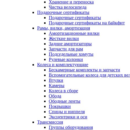
Хранение и переноска
Чистка велосипеда
Подарочные сертификаты
Подарочные сертификаты
Подарочные сертификаты на байкфит
Рамы, вилки, амортизация
Амортизационные вилки
Жесткие вилки
Задние амортизаторы
Запчасти для рам
Подседельные хомуты
Рулевые колонки
Колеса и комплектующие
Бескамерные комплекты и запчасти
Вспомогательные колеса для детских ве
Втулки
Камеры
Колеса в сборе
Обода
Ободные ленты
Покрышки
Спицы и ниппеля
Эксцентрики и оси
Трансмиссия
Группы оборудования