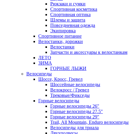
Рюкзаки и сумки
Спортивная косметика
Спортивная оптика
Шлемы и защита
Повседневная одежда
Экипировка
Спортивное питание
Велостанки, дорожки
Велостанки
Запчасти и аксессуары к велостанкам
ЛЕТО
ЗИМА
ГОРНЫЕ ЛЫЖИ
Велосипеды
Шоссе, Кросс, Гревел
Шоссейные велосипеды
Велокросс / Гревел
Трековые/Фикседы
Горные велосипеды
Горные велосипеды 26"
Горные велосипеды 27.5"
Горные велосипеды 29"
Trail, All Mountain, Enduro велосипеды
Велосипеды для триала
Двухподвесы