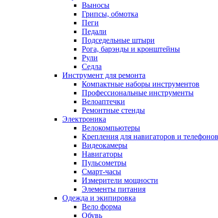
Выносы
Грипсы, обмотка
Пеги
Педали
Подседельные штыри
Рога, барэнды и кронштейны
Рули
Седла
Инструмент для ремонта
Компактные наборы инструментов
Профессиональные инструменты
Велоаптечки
Ремонтные стенды
Электроника
Велокомпьютеры
Крепления для навигаторов и телефоно
Видеокамеры
Навигаторы
Пульсометры
Смарт-часы
Измерители мощности
Элементы питания
Одежда и экипировка
Вело форма
Обувь