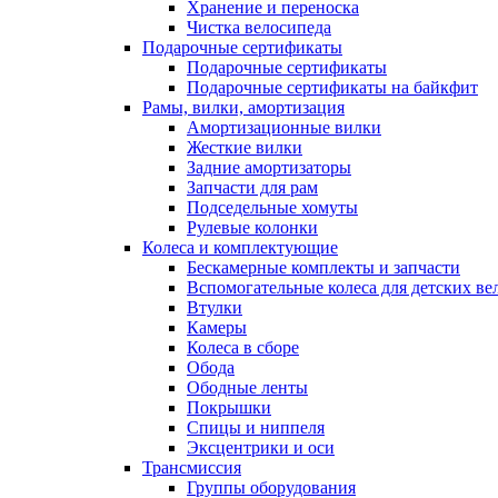
Хранение и переноска
Чистка велосипеда
Подарочные сертификаты
Подарочные сертификаты
Подарочные сертификаты на байкфит
Рамы, вилки, амортизация
Амортизационные вилки
Жесткие вилки
Задние амортизаторы
Запчасти для рам
Подседельные хомуты
Рулевые колонки
Колеса и комплектующие
Бескамерные комплекты и запчасти
Вспомогательные колеса для детских ве
Втулки
Камеры
Колеса в сборе
Обода
Ободные ленты
Покрышки
Спицы и ниппеля
Эксцентрики и оси
Трансмиссия
Группы оборудования