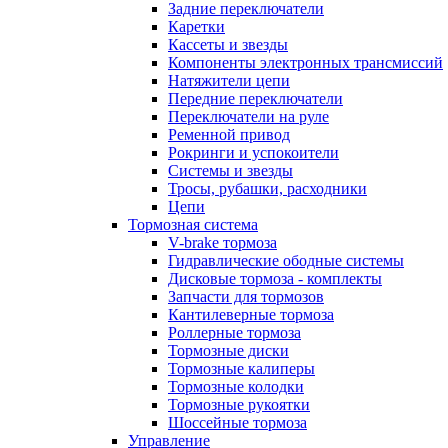
Задние переключатели
Каретки
Кассеты и звезды
Компоненты электронных трансмиссий
Натяжители цепи
Передние переключатели
Переключатели на руле
Ременной привод
Рокринги и успокоители
Системы и звезды
Тросы, рубашки, расходники
Цепи
Тормозная система
V-brake тормоза
Гидравлические ободные системы
Дисковые тормоза - комплекты
Запчасти для тормозов
Кантилеверные тормоза
Роллерные тормоза
Тормозные диски
Тормозные калиперы
Тормозные колодки
Тормозные рукоятки
Шоссейные тормоза
Управление