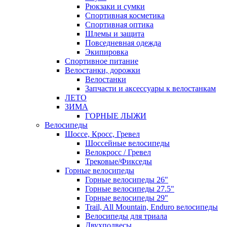
Рюкзаки и сумки
Спортивная косметика
Спортивная оптика
Шлемы и защита
Повседневная одежда
Экипировка
Спортивное питание
Велостанки, дорожки
Велостанки
Запчасти и аксессуары к велостанкам
ЛЕТО
ЗИМА
ГОРНЫЕ ЛЫЖИ
Велосипеды
Шоссе, Кросс, Гревел
Шоссейные велосипеды
Велокросс / Гревел
Трековые/Фикседы
Горные велосипеды
Горные велосипеды 26"
Горные велосипеды 27.5"
Горные велосипеды 29"
Trail, All Mountain, Enduro велосипеды
Велосипеды для триала
Двухподвесы