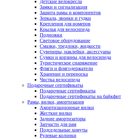
Детские велокресла
Замки и сигнализация
Защита рамы и компонентов
Зеркала, звонки и гудки
Крепления для номеров
Крылья для велосипеда
Подножки
Световое оборудование
Смазки, тредлоки, жидкости
Сувениры, наклейки, аксессуары
Сумки и корзины для велосипеда
Туристическое снаряжение
Фляги и флягодержатели
Хранение и переноска
Чистка велосипеда
Подарочные сертификаты
Подарочные сертификаты
Подарочные сертификаты на байкфит
Рамы, вилки, амортизация
Амортизационные вилки
Жесткие вилки
Задние амортизаторы
Запчасти для рам
Подседельные хомуты
Рулевые колонки