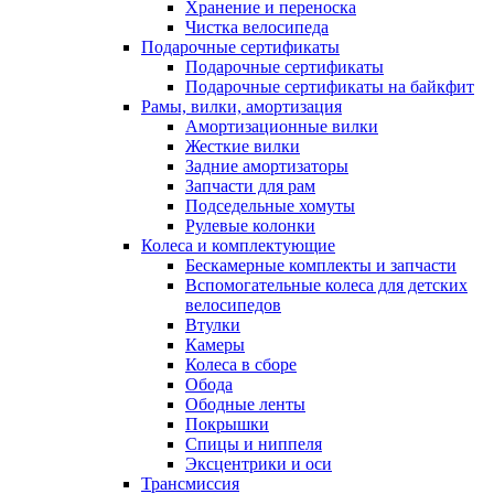
Хранение и переноска
Чистка велосипеда
Подарочные сертификаты
Подарочные сертификаты
Подарочные сертификаты на байкфит
Рамы, вилки, амортизация
Амортизационные вилки
Жесткие вилки
Задние амортизаторы
Запчасти для рам
Подседельные хомуты
Рулевые колонки
Колеса и комплектующие
Бескамерные комплекты и запчасти
Вспомогательные колеса для детских
велосипедов
Втулки
Камеры
Колеса в сборе
Обода
Ободные ленты
Покрышки
Спицы и ниппеля
Эксцентрики и оси
Трансмиссия