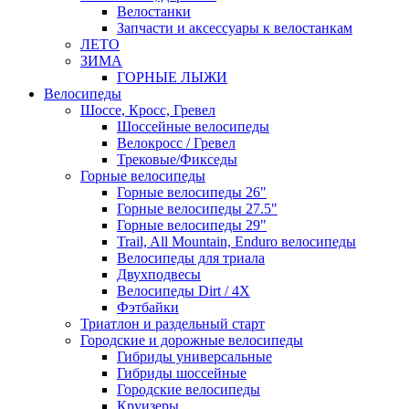
Велостанки
Запчасти и аксессуары к велостанкам
ЛЕТО
ЗИМА
ГОРНЫЕ ЛЫЖИ
Велосипеды
Шоссе, Кросс, Гревел
Шоссейные велосипеды
Велокросс / Гревел
Трековые/Фикседы
Горные велосипеды
Горные велосипеды 26"
Горные велосипеды 27.5"
Горные велосипеды 29"
Trail, All Mountain, Enduro велосипеды
Велосипеды для триала
Двухподвесы
Велосипеды Dirt / 4X
Фэтбайки
Триатлон и раздельный старт
Городские и дорожные велосипеды
Гибриды универсальные
Гибриды шоссейные
Городские велосипеды
Круизеры