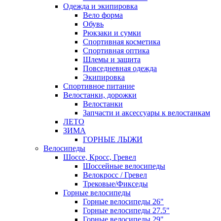
Одежда и экипировка
Вело форма
Обувь
Рюкзаки и сумки
Спортивная косметика
Спортивная оптика
Шлемы и защита
Повседневная одежда
Экипировка
Спортивное питание
Велостанки, дорожки
Велостанки
Запчасти и аксессуары к велостанкам
ЛЕТО
ЗИМА
ГОРНЫЕ ЛЫЖИ
Велосипеды
Шоссе, Кросс, Гревел
Шоссейные велосипеды
Велокросс / Гревел
Трековые/Фикседы
Горные велосипеды
Горные велосипеды 26"
Горные велосипеды 27.5"
Горные велосипеды 29"