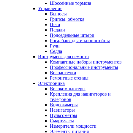
Шоссейные тормоза
Управление
Выносы
Грипсы, обмотка
Пеги
Педали
Подседельные штыри
Рога, барэнды и кронштейны
Рули
Седла
Инструмент для ремонта
Компактные наборы инструментов
Профессиональные инструменты
Велоаптечки
Ремонтные стенды
Электроника
Велокомпьютеры
Крепления для навигаторов и
телефонов
Видеокамеры
Навигаторы
Пульсометры
Смарт-часы
Измерители мощности
Элементы питания