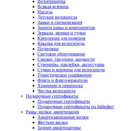
Велоприцепы
Всякая всячина
Насосы
Детские велокресла
Замки и сигнализация
Защита рамы и компонентов
Зеркала, звонки и гудки
Крепления для номеров
Крылья для велосипеда
Подножки
Световое оборудование
Смазки, тредлоки, жидкости
Сувениры, наклейки, аксессуары
Сумки и корзины для велосипеда
Туристическое снаряжение
Фляги и флягодержатели
Хранение и переноска
Чистка велосипеда
Подарочные сертификаты
Подарочные сертификаты
Подарочные сертификаты на байкфит
Рамы, вилки, амортизация
Амортизационные вилки
Жесткие вилки
Задние амортизаторы