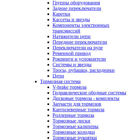
Группы оборудования
Задние переключатели
Каретки
Кассеты и звезды
Компоненты электронных
трансмиссий
Натяжители цепи
Передние переключатели
Переключатели на руле
Ременной привод
Рокринги и успокоители
Системы и звезды
Тросы, рубашки, расходники
Цепи
Тормозная система
V-brake тормоза
Гидравлические ободные системы
Дисковые тормоза - комплекты
Запчасти для тормозов
Кантилеверные тормоза
Роллерные тормоза
Тормозные диски
Тормозные калиперы
Тормозные колодки
Тормозные рукоятки