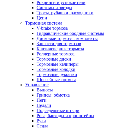
Рокринги и успокоители
Системы и звезды
Тросы, рубашки, расходники
Цепи
Тормозная система
V-brake тормоза
Гидравлические ободные системы
Дисковые тормоза - комплекты
Запчасти для тормозов
Кантилеверные тормоза
Роллерные тормоза
Тормозные диски
Тормозные калиперы
Тормозные колодки
Тормозные рукоятки
Шоссейные тормоза
Управление
Выносы
Грипсы, обмотка
Пеги
Педали
Подседельные штыри
Рога, барэнды и кронштейны
Рули
Седла