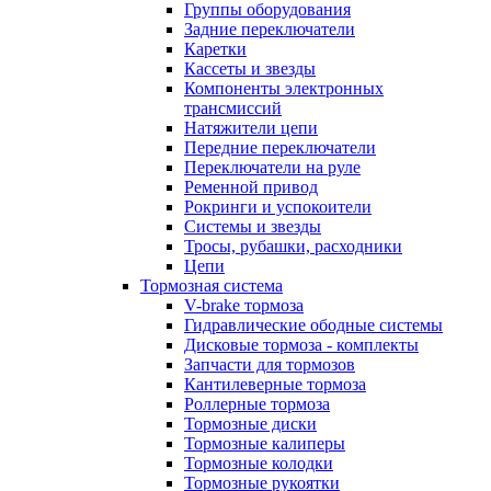
Группы оборудования
Задние переключатели
Каретки
Кассеты и звезды
Компоненты электронных
трансмиссий
Натяжители цепи
Передние переключатели
Переключатели на руле
Ременной привод
Рокринги и успокоители
Системы и звезды
Тросы, рубашки, расходники
Цепи
Тормозная система
V-brake тормоза
Гидравлические ободные системы
Дисковые тормоза - комплекты
Запчасти для тормозов
Кантилеверные тормоза
Роллерные тормоза
Тормозные диски
Тормозные калиперы
Тормозные колодки
Тормозные рукоятки