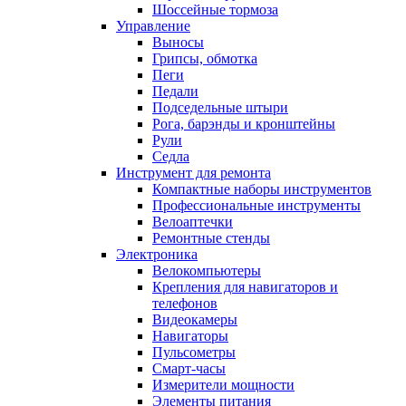
Шоссейные тормоза
Управление
Выносы
Грипсы, обмотка
Пеги
Педали
Подседельные штыри
Рога, барэнды и кронштейны
Рули
Седла
Инструмент для ремонта
Компактные наборы инструментов
Профессиональные инструменты
Велоаптечки
Ремонтные стенды
Электроника
Велокомпьютеры
Крепления для навигаторов и
телефонов
Видеокамеры
Навигаторы
Пульсометры
Смарт-часы
Измерители мощности
Элементы питания