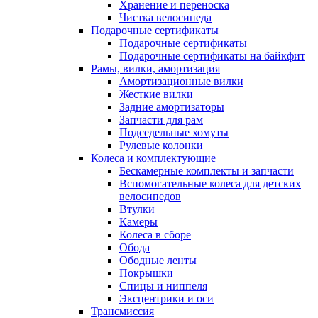
Хранение и переноска
Чистка велосипеда
Подарочные сертификаты
Подарочные сертификаты
Подарочные сертификаты на байкфит
Рамы, вилки, амортизация
Амортизационные вилки
Жесткие вилки
Задние амортизаторы
Запчасти для рам
Подседельные хомуты
Рулевые колонки
Колеса и комплектующие
Бескамерные комплекты и запчасти
Вспомогательные колеса для детских
велосипедов
Втулки
Камеры
Колеса в сборе
Обода
Ободные ленты
Покрышки
Спицы и ниппеля
Эксцентрики и оси
Трансмиссия