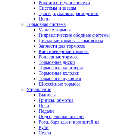
Рокринги и успокоители
Системы и звезды
Тросы, рубашки, расходники
Цепи
Тормозная система
V-brake тормоза
Гидравлические ободные системы
Дисковые тормоза - комплекты
Запчасти для тормозов
Кантилеверные тормоза
Роллерные тормоза
Тормозные диски
Тормозные калиперы
Тормозные колодки
Тормозные рукоятки
Шоссейные тормоза
Управление
Выносы
Грипсы, обмотка
Пеги
Педали
Подседельные штыри
Рога, барэнды и кронштейны
Рули
Седла