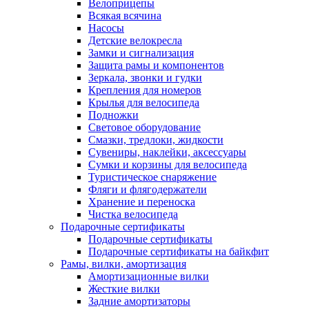
Велоприцепы
Всякая всячина
Насосы
Детские велокресла
Замки и сигнализация
Защита рамы и компонентов
Зеркала, звонки и гудки
Крепления для номеров
Крылья для велосипеда
Подножки
Световое оборудование
Смазки, тредлоки, жидкости
Сувениры, наклейки, аксессуары
Сумки и корзины для велосипеда
Туристическое снаряжение
Фляги и флягодержатели
Хранение и переноска
Чистка велосипеда
Подарочные сертификаты
Подарочные сертификаты
Подарочные сертификаты на байкфит
Рамы, вилки, амортизация
Амортизационные вилки
Жесткие вилки
Задние амортизаторы