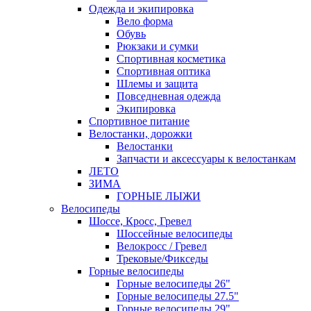
Одежда и экипировка
Вело форма
Обувь
Рюкзаки и сумки
Спортивная косметика
Спортивная оптика
Шлемы и защита
Повседневная одежда
Экипировка
Спортивное питание
Велостанки, дорожки
Велостанки
Запчасти и аксессуары к велостанкам
ЛЕТО
ЗИМА
ГОРНЫЕ ЛЫЖИ
Велосипеды
Шоссе, Кросс, Гревел
Шоссейные велосипеды
Велокросс / Гревел
Трековые/Фикседы
Горные велосипеды
Горные велосипеды 26"
Горные велосипеды 27.5"
Горные велосипеды 29"