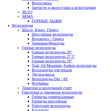
Велостанки
Запчасти и аксессуары к велостанкам
ЛЕТО
ЗИМА
ГОРНЫЕ ЛЫЖИ
Велосипеды
Шоссе, Кросс, Гревел
Шоссейные велосипеды
Велокросс / Гревел
Трековые/Фикседы
Горные велосипеды
Горные велосипеды 26"
Горные велосипеды 27.5"
Горные велосипеды 29"
Trail, All Mountain, Enduro велосипеды
Велосипеды для триала
Двухподвесы
Велосипеды Dirt / 4X
Фэтбайки
Триатлон и раздельный старт
Городские и дорожные велосипеды
Гибриды универсальные
Гибриды шоссейные
Городские велосипеды
Круизеры