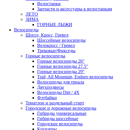
Велостанки
Запчасти и аксессуары к велостанкам
ЛЕТО
ЗИМА
ГОРНЫЕ ЛЫЖИ
Велосипеды
Шоссе, Кросс, Гревел
Шоссейные велосипеды
Велокросс / Гревел
Трековые/Фикседы
Горные велосипеды
Горные велосипеды 26"
Горные велосипеды 27.5"
Горные велосипеды 29"
Trail, All Mountain, Enduro велосипеды
Велосипеды для триала
Двухподвесы
Велосипеды Dirt / 4X
Фэтбайки
Триатлон и раздельный старт
Городские и дорожные велосипеды
Гибриды универсальные
Гибриды шоссейные
Городские велосипеды
Круизеры