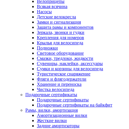
Велоприцепы
Всякая всячина
Насосы
Детские велокресла
Замки и сигнализация
Защита рамы и компонентов
Зеркала, звонки и гудки
Крепления для номеров
Крылья для велосипеда
Подножки
Световое оборудование
Смазки, тредлоки, жидкости
Сувениры, наклейки, аксессуары
Сумки и корзины для велосипеда
Туристическое снаряжение
Фляги и флягодержатели
Хранение и переноска
Чистка велосипеда
Подарочные сертификаты
Подарочные сертификаты
Подарочные сертификаты на байкфит
Рамы, вилки, амортизация
Амортизационные вилки
Жесткие вилки
Задние амортизаторы