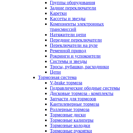
Группы оборудования
Задние переключатели
Каретки
Кассеты и звезды
Компоненты электронных
трансмиссий
Натяжители цепи
Передние переключатели
Переключатели на руле
Ременной привод
Рокринги и успокоители
Системы и звезды
Тросы, рубашки, расходники
Цепи
Тормозная система
V-brake тормоза
Гидравлические ободные системы
Дисковые тормоза - комплекты
Запчасти для тормозов
Кантилеверные тормоза
Роллерные тормоза
Тормозные диски
Тормозные калиперы
Тормозные колодки
Тормозные рукоятки