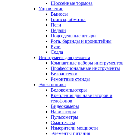
Шоссейные тормоза
Управление
Выносы
Грипсы, обмотка
Пеги
Педали
Подседельные штыри
Рога, барэнды и кронштейны
Рули
Седла
Инструмент для ремонта
Компактные наборы инструментов
Профессиональные инструменты
Велоаптечки
Ремонтные стенды
Электроника
Велокомпьютеры
Крепления для навигаторов и
телефонов
Видеокамеры
Навигаторы
Пульсометры
Смарт-часы
Измерители мощности
Элементы питания