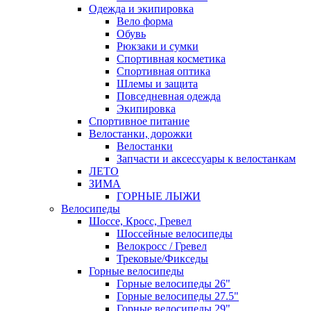
Одежда и экипировка
Вело форма
Обувь
Рюкзаки и сумки
Спортивная косметика
Спортивная оптика
Шлемы и защита
Повседневная одежда
Экипировка
Спортивное питание
Велостанки, дорожки
Велостанки
Запчасти и аксессуары к велостанкам
ЛЕТО
ЗИМА
ГОРНЫЕ ЛЫЖИ
Велосипеды
Шоссе, Кросс, Гревел
Шоссейные велосипеды
Велокросс / Гревел
Трековые/Фикседы
Горные велосипеды
Горные велосипеды 26"
Горные велосипеды 27.5"
Горные велосипеды 29"