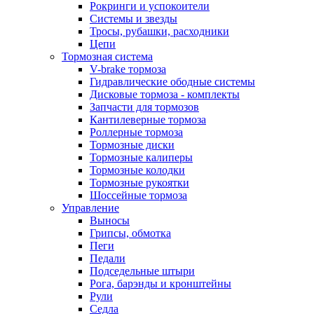
Рокринги и успокоители
Системы и звезды
Тросы, рубашки, расходники
Цепи
Тормозная система
V-brake тормоза
Гидравлические ободные системы
Дисковые тормоза - комплекты
Запчасти для тормозов
Кантилеверные тормоза
Роллерные тормоза
Тормозные диски
Тормозные калиперы
Тормозные колодки
Тормозные рукоятки
Шоссейные тормоза
Управление
Выносы
Грипсы, обмотка
Пеги
Педали
Подседельные штыри
Рога, барэнды и кронштейны
Рули
Седла