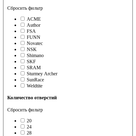
Сбросить фильтр
ACME
Author
FSA
FUNN
Novatec
NSK
Shimano
SKF
SRAM
Sturmey Archer
SunRace
Weldtite
Количество отверстий
Сбросить фильтр
20
24
28