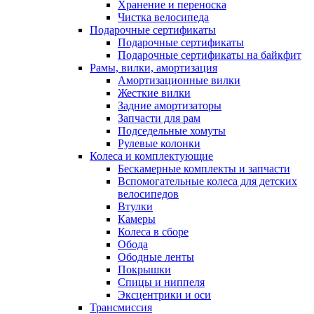
Хранение и переноска
Чистка велосипеда
Подарочные сертификаты
Подарочные сертификаты
Подарочные сертификаты на байкфит
Рамы, вилки, амортизация
Амортизационные вилки
Жесткие вилки
Задние амортизаторы
Запчасти для рам
Подседельные хомуты
Рулевые колонки
Колеса и комплектующие
Бескамерные комплекты и запчасти
Вспомогательные колеса для детских
велосипедов
Втулки
Камеры
Колеса в сборе
Обода
Ободные ленты
Покрышки
Спицы и ниппеля
Эксцентрики и оси
Трансмиссия