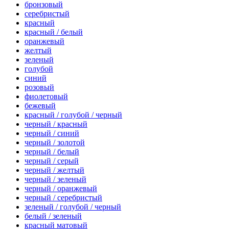
бронзовый
серебристый
красный
красный / белый
оранжевый
желтый
зеленый
голубой
синий
розовый
фиолетовый
бежевый
красный / голубой / черный
черный / красный
черный / синий
черный / золотой
черный / белый
черный / серый
черный / желтый
черный / зеленый
черный / оранжевый
черный / серебристый
зеленый / голубой / черный
белый / зеленый
красный матовый