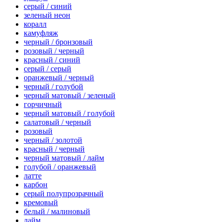
серый / синий
зеленый неон
коралл
камуфляж
черный / бронзовый
розовый / черный
красный / синий
серый / серый
оранжевый / черный
черный / голубой
черный матовый / зеленый
горчичный
черный матовый / голубой
салатовый / черный
розовый
черный / золотой
красный / черный
черный матовый / лайм
голубой / оранжевый
латте
карбон
серый полупрозрачный
кремовый
белый / малиновый
лайм