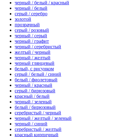
черный / белый / красный
черный / белый
серый / серебро
золотой
прозрачный
серый / розовый
черный / серый
черный / графит
черный / серебристый
желтый / черный
черный / желтый
черный глянцевый
белый, с рисунком
серый / белый / синий
белый / фиолетовый
черный / красный
серый / бирюзовый
красный / белый
черный / зеленый
белый / бирюзовый
серебристый / черный
черный / желтый / зеленый
черный / синий
серебристый / желтый
красный кирпичный