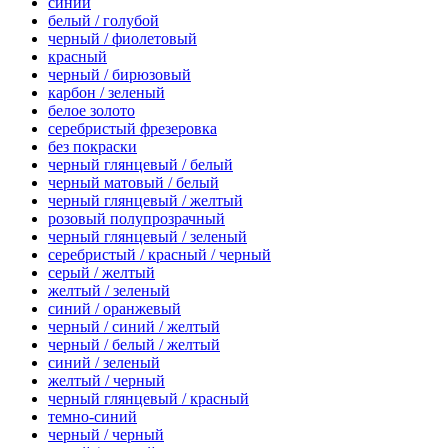
синий
белый / голубой
черный / фиолетовый
красный
черный / бирюзовый
карбон / зеленый
белое золото
серебристый фрезеровка
без покраски
черный глянцевый / белый
черный матовый / белый
черный глянцевый / желтый
розовый полупрозрачный
черный глянцевый / зеленый
серебристый / красный / черный
серый / желтый
желтый / зеленый
синий / оранжевый
черный / синий / желтый
черный / белый / желтый
синий / зеленый
желтый / черный
черный глянцевый / красный
темно-синий
черный / черный