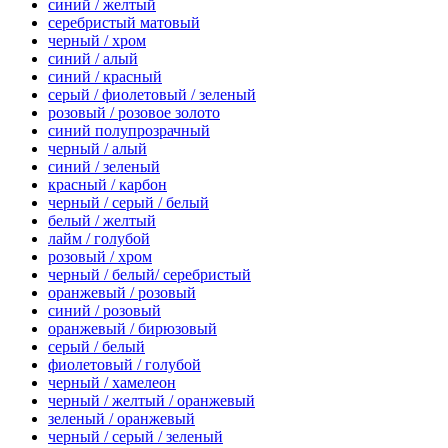
синий / желтый
серебристый матовый
черный / хром
синий / алый
синий / красный
серый / фиолетовый / зеленый
розовый / розовое золото
синий полупрозрачный
черный / алый
синий / зеленый
красный / карбон
черный / серый / белый
белый / желтый
лайм / голубой
розовый / хром
черный / белый/ серебристый
оранжевый / розовый
синий / розовый
оранжевый / бирюзовый
серый / белый
фиолетовый / голубой
черный / хамелеон
черный / желтый / оранжевый
зеленый / оранжевый
черный / серый / зеленый