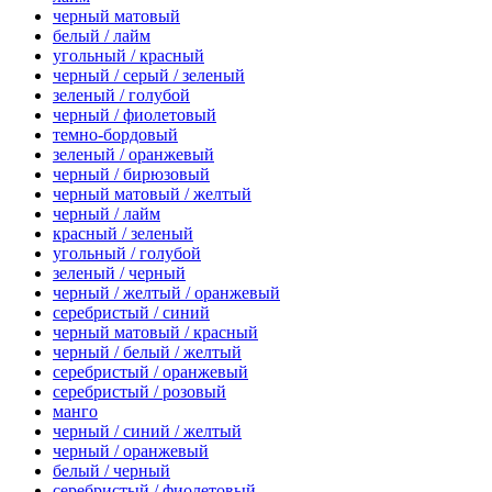
черный матовый
белый / лайм
угольный / красный
черный / серый / зеленый
зеленый / голубой
черный / фиолетовый
темно-бордовый
зеленый / оранжевый
черный / бирюзовый
черный матовый / желтый
черный / лайм
красный / зеленый
угольный / голубой
зеленый / черный
черный / желтый / оранжевый
серебристый / синий
черный матовый / красный
черный / белый / желтый
серебристый / оранжевый
серебристый / розовый
манго
черный / синий / желтый
черный / оранжевый
белый / черный
серебристый / фиолетовый