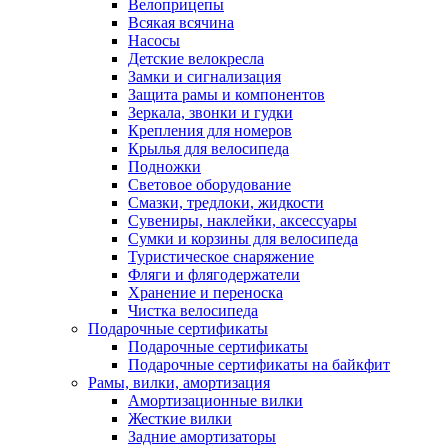
Велоприцепы
Всякая всячина
Насосы
Детские велокресла
Замки и сигнализация
Защита рамы и компонентов
Зеркала, звонки и гудки
Крепления для номеров
Крылья для велосипеда
Подножки
Световое оборудование
Смазки, тредлоки, жидкости
Сувениры, наклейки, аксессуары
Сумки и корзины для велосипеда
Туристическое снаряжение
Фляги и флягодержатели
Хранение и переноска
Чистка велосипеда
Подарочные сертификаты
Подарочные сертификаты
Подарочные сертификаты на байкфит
Рамы, вилки, амортизация
Амортизационные вилки
Жесткие вилки
Задние амортизаторы