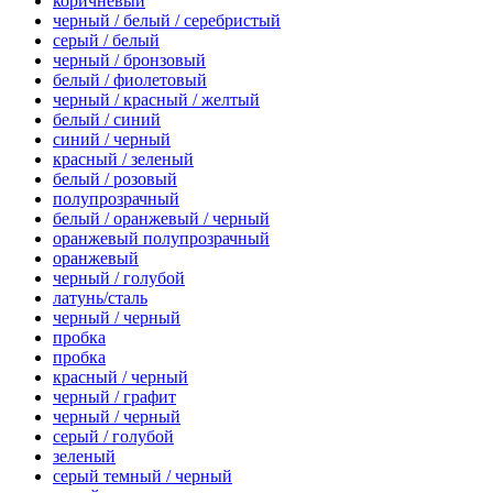
коричневый
черный / белый / серебристый
серый / белый
черный / бронзовый
белый / фиолетовый
черный / красный / желтый
белый / синий
синий / черный
красный / зеленый
белый / розовый
полупрозрачный
белый / оранжевый / черный
оранжевый полупрозрачный
оранжевый
черный / голубой
латунь/сталь
черный / черный
пробка
пробка
красный / черный
черный / графит
черный / черный
серый / голубой
зеленый
серый темный / черный