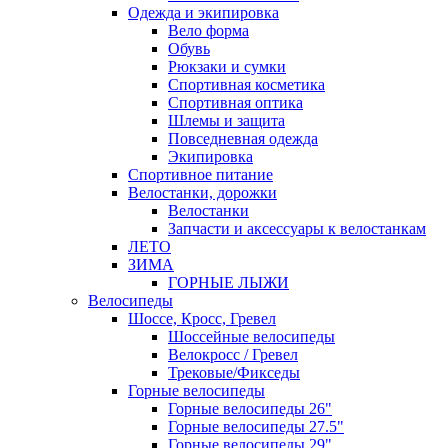
Одежда и экипировка
Вело форма
Обувь
Рюкзаки и сумки
Спортивная косметика
Спортивная оптика
Шлемы и защита
Повседневная одежда
Экипировка
Спортивное питание
Велостанки, дорожки
Велостанки
Запчасти и аксессуары к велостанкам
ЛЕТО
ЗИМА
ГОРНЫЕ ЛЫЖИ
Велосипеды
Шоссе, Кросс, Гревел
Шоссейные велосипеды
Велокросс / Гревел
Трековые/Фикседы
Горные велосипеды
Горные велосипеды 26"
Горные велосипеды 27.5"
Горные велосипеды 29"