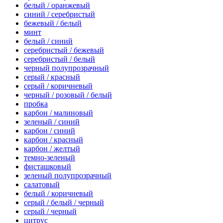
белый / оранжевый
синий / серебристый
бежевый / белый
минт
белый / синий
серебристый / бежевый
серебристый / белый
черный полупрозрачный
серый / красный
серый / коричневый
черный / розовый / белый
пробка
карбон / малиновый
зеленый / синий
карбон / синий
карбон / красный
карбон / желтый
темно-зеленый
фисташковый
зеленый полупрозрачный
салатовый
белый / коричневый
серый / белый / черный
серый / черный
цитрус