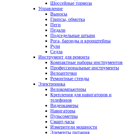
Шоссейные тормоза
Управление
Выносы
Грипсы, обмотка
Пеги
Педали
Подседельные штыри
Рога, барэнды и кронштейны
Рули
Седла
Инструмент для ремонта
Компактные наборы инструментов
Профессиональные инструменты
Велоаптечки
Ремонтные стенды
Электроника
Велокомпьютеры
Крепления для навигаторов и
телефонов
Видеокамеры
Навигаторы
Пульсометры
Смарт-часы
Измерители мощности
Элементы питания