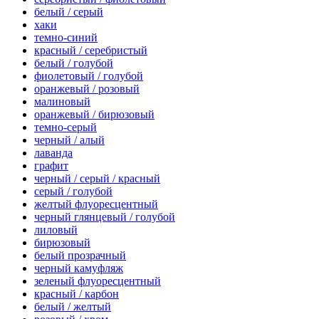
белый / серый
хаки
темно-синий
красный / серебристый
белый / голубой
фиолетовый / голубой
оранжевый / розовый
малиновый
оранжевый / бирюзовый
темно-серый
черный / алый
лаванда
графит
черный / серый / красный
серый / голубой
желтый флуоресцентный
черный глянцевый / голубой
лиловый
бирюзовый
белый прозрачный
черный камуфляж
зеленый флуоресцентный
красный / карбон
белый / желтый