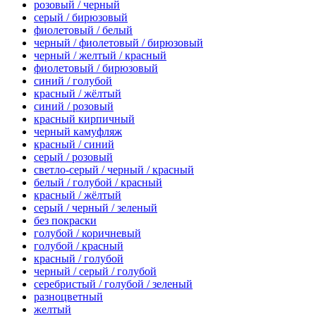
розовый / черный
серый / бирюзовый
фиолетовый / белый
черный / фиолетовый / бирюзовый
черный / желтый / красный
фиолетовый / бирюзовый
синий / голубой
красный / жёлтый
синий / розовый
красный кирпичный
черный камуфляж
красный / синий
серый / розовый
светло-серый / черный / красный
белый / голубой / красный
красный / жёлтый
серый / черный / зеленый
без покраски
голубой / коричневый
голубой / красный
красный / голубой
черный / серый / голубой
серебристый / голубой / зеленый
разноцветный
желтый