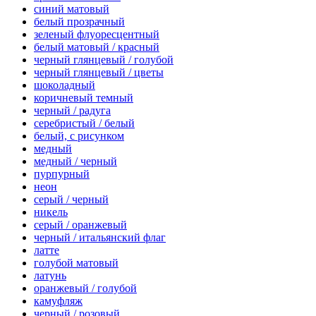
синий матовый
белый прозрачный
зеленый флуоресцентный
белый матовый / красный
черный глянцевый / голубой
черный глянцевый / цветы
шоколадный
коричневый темный
черный / радуга
серебристый / белый
белый, с рисунком
медный
медный / черный
пурпурный
неон
серый / черный
никель
серый / оранжевый
черный / итальянский флаг
латте
голубой матовый
латунь
оранжевый / голубой
камуфляж
черный / розовый