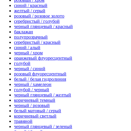
розовый / хром
синий / красный
желтый / серый
розовый / розовое золото
серебристый / голубой
черный глянцевый / красный
баклажан
полупрозрачный
серебристый / красный
синий / алый
черный / хром
оранжевый флуоресцентный
голубой
черный / синий
розовый флуоресцентный
белый / белая гидролиния
черный / хамелеон
голубой / черный
черный глянцевый / желтый
коричневый темный
черный / розовый
белый матовый / серый
коричневый светлый
травяной
черный глянцевый / зеленый