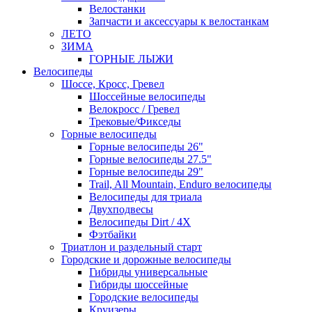
Велостанки
Запчасти и аксессуары к велостанкам
ЛЕТО
ЗИМА
ГОРНЫЕ ЛЫЖИ
Велосипеды
Шоссе, Кросс, Гревел
Шоссейные велосипеды
Велокросс / Гревел
Трековые/Фикседы
Горные велосипеды
Горные велосипеды 26"
Горные велосипеды 27.5"
Горные велосипеды 29"
Trail, All Mountain, Enduro велосипеды
Велосипеды для триала
Двухподвесы
Велосипеды Dirt / 4X
Фэтбайки
Триатлон и раздельный старт
Городские и дорожные велосипеды
Гибриды универсальные
Гибриды шоссейные
Городские велосипеды
Круизеры