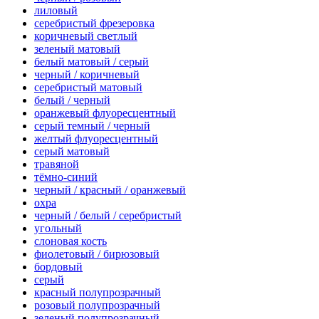
лиловый
серебристый фрезеровка
коричневый светлый
зеленый матовый
белый матовый / серый
черный / коричневый
серебристый матовый
белый / черный
оранжевый флуоресцентный
серый темный / черный
желтый флуоресцентный
серый матовый
травяной
тёмно-синий
черный / красный / оранжевый
охра
черный / белый / серебристый
угольный
слоновая кость
фиолетовый / бирюзовый
бордовый
серый
красный полупрозрачный
розовый полупрозрачный
зеленый полупрозрачный