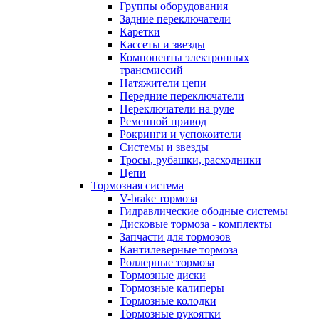
Группы оборудования
Задние переключатели
Каретки
Кассеты и звезды
Компоненты электронных
трансмиссий
Натяжители цепи
Передние переключатели
Переключатели на руле
Ременной привод
Рокринги и успокоители
Системы и звезды
Тросы, рубашки, расходники
Цепи
Тормозная система
V-brake тормоза
Гидравлические ободные системы
Дисковые тормоза - комплекты
Запчасти для тормозов
Кантилеверные тормоза
Роллерные тормоза
Тормозные диски
Тормозные калиперы
Тормозные колодки
Тормозные рукоятки