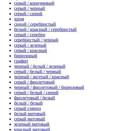
серый / коричневый
серый / черный
серый / синий
хром
синий / серебристый
белый / красный / серебристый
серый / серебро
серебристый / черный
серый / зеленый
серый / красный
бирюзовый
графит
черный / белый / зеленый
серый / белый / черный
черный / желтый / красный
серый / фиолетовый
черный / фиолетовый / бирюзовый
серый / белый / синий
фиолетовый / белый
белый / белый
серый глянец
белый матовый
серый матовый
зеленый матовый
красный матовый