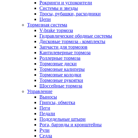
Рокринги и успокоители
Системы и звезды
Тросы, рубашки, расходники
Цепи
Тормозная система
V-brake тормоза
Гидравлические ободные системы
Дисковые тормоза - комплекты
Запчасти для тормозов
Кантилеверные тормоза
Роллерные тормоза
Тормозные диски
Тормозные калиперы
Тормозные колодки
Тормозные рукоятки
Шоссейные тормоза
Управление
Выносы
Грипсы, обмотка
Пеги
Педали
Подседельные штыри
Рога, барэнды и кронштейны
Рули
Седла