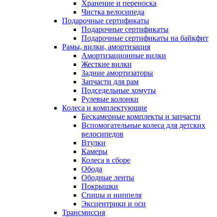
Хранение и переноска
Чистка велосипеда
Подарочные сертификаты
Подарочные сертификаты
Подарочные сертификаты на байкфит
Рамы, вилки, амортизация
Амортизационные вилки
Жесткие вилки
Задние амортизаторы
Запчасти для рам
Подседельные хомуты
Рулевые колонки
Колеса и комплектующие
Бескамерные комплекты и запчасти
Вспомогательные колеса для детских
велосипедов
Втулки
Камеры
Колеса в сборе
Обода
Ободные ленты
Покрышки
Спицы и ниппеля
Эксцентрики и оси
Трансмиссия