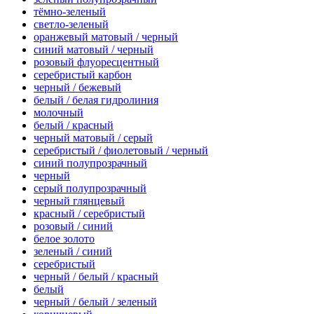
тёмно-зеленый
светло-зеленый
оранжевый матовый / черный
синий матовый / черный
розовый флуоресцентный
серебристый карбон
черный / бежевый
белый / белая гидролиния
молочный
белый / красный
черный матовый / серый
серебристый / фиолетовый / черный
синий полупрозрачный
черный
серый полупрозрачный
черный глянцевый
красный / серебристый
розовый / синий
белое золото
зеленый / синий
серебристый
черный / белый / красный
белый
черный / белый / зеленый