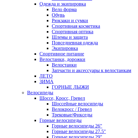
Одежда и экипировка
Вело форма
Обувь
Рюкзаки и сумки
Спортивная косметика
Спортивная оптика
Шлемы и защита
Повседневная одежда
Экипировка
Спортивное питание
Велостанки, дорожки
Велостанки
Запчасти и аксессуары к велостанкам
ЛЕТО
ЗИМА
ГОРНЫЕ ЛЫЖИ
Велосипеды
Шоссе, Кросс, Гревел
Шоссейные велосипеды
Велокросс / Гревел
Трековые/Фикседы
Горные велосипеды
Горные велосипеды 26"
Горные велосипеды 27.5"
Горные велосипеды 29"