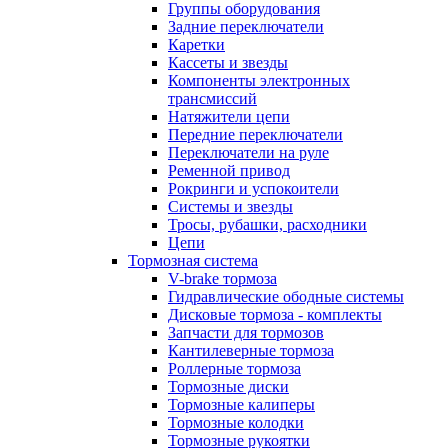
Группы оборудования
Задние переключатели
Каретки
Кассеты и звезды
Компоненты электронных
трансмиссий
Натяжители цепи
Передние переключатели
Переключатели на руле
Ременной привод
Рокринги и успокоители
Системы и звезды
Тросы, рубашки, расходники
Цепи
Тормозная система
V-brake тормоза
Гидравлические ободные системы
Дисковые тормоза - комплекты
Запчасти для тормозов
Кантилеверные тормоза
Роллерные тормоза
Тормозные диски
Тормозные калиперы
Тормозные колодки
Тормозные рукоятки