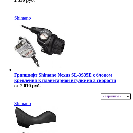
2 530 руб.
В наличии
Shimano
Грипшифт Shimano Nexus SL-3S35E с блоком
крепления к планетарной втулке на 3 скорости
от 2 010 руб.
- варианты -
В наличии
Shimano