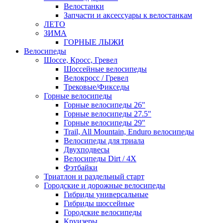
Велостанки
Запчасти и аксессуары к велостанкам
ЛЕТО
ЗИМА
ГОРНЫЕ ЛЫЖИ
Велосипеды
Шоссе, Кросс, Гревел
Шоссейные велосипеды
Велокросс / Гревел
Трековые/Фикседы
Горные велосипеды
Горные велосипеды 26"
Горные велосипеды 27.5"
Горные велосипеды 29"
Trail, All Mountain, Enduro велосипеды
Велосипеды для триала
Двухподвесы
Велосипеды Dirt / 4X
Фэтбайки
Триатлон и раздельный старт
Городские и дорожные велосипеды
Гибриды универсальные
Гибриды шоссейные
Городские велосипеды
Круизеры