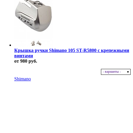
Крышка ручки Shimano 105 ST-R5800 с крепежными
винтами
от 980 руб.
- варианты -
В наличии
Shimano