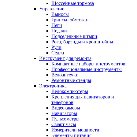
Шоссейные тормоза
Управление
Выносы
Грипсы, обмотка
Пеги
Педали
Подседельные штыри
Рога, барэнды и кронштейны
Рули
Седла
Инструмент для ремонта
Компактные наборы инструментов
Профессиональные инструменты
Велоаптечки
Ремонтные стенды
Электроника
Велокомпьютеры
Крепления для навигаторов и
телефонов
Видеокамеры
Навигаторы
Пульсометры
Смарт-часы
Измерители мощности
Элементы питания