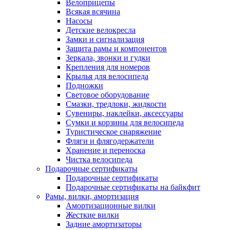
Велоприцепы
Всякая всячина
Насосы
Детские велокресла
Замки и сигнализация
Защита рамы и компонентов
Зеркала, звонки и гудки
Крепления для номеров
Крылья для велосипеда
Подножки
Световое оборудование
Смазки, тредлоки, жидкости
Сувениры, наклейки, аксессуары
Сумки и корзины для велосипеда
Туристическое снаряжение
Фляги и флягодержатели
Хранение и переноска
Чистка велосипеда
Подарочные сертификаты
Подарочные сертификаты
Подарочные сертификаты на байкфит
Рамы, вилки, амортизация
Амортизационные вилки
Жесткие вилки
Задние амортизаторы