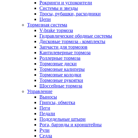
Рокринги и успокоители
Системы и звезды
Тросы, рубашки, расходники
Цепи
Тормозная система
V-brake тормоза
Гидравлические ободные системы
Дисковые тормоза - комплекты
Запчасти для тормозов
Кантилеверные тормоза
Роллерные тормоза
Тормозные диски
Тормозные калиперы
Тормозные колодки
Тормозные рукоятки
Шоссейные тормоза
Управление
Выносы
Грипсы, обмотка
Пеги
Педали
Подседельные штыри
Рога, барэнды и кронштейны
Рули
Седла