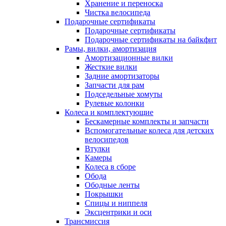
Хранение и переноска
Чистка велосипеда
Подарочные сертификаты
Подарочные сертификаты
Подарочные сертификаты на байкфит
Рамы, вилки, амортизация
Амортизационные вилки
Жесткие вилки
Задние амортизаторы
Запчасти для рам
Подседельные хомуты
Рулевые колонки
Колеса и комплектующие
Бескамерные комплекты и запчасти
Вспомогательные колеса для детских
велосипедов
Втулки
Камеры
Колеса в сборе
Обода
Ободные ленты
Покрышки
Спицы и ниппеля
Эксцентрики и оси
Трансмиссия