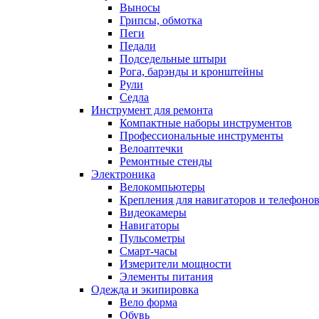
Выносы
Грипсы, обмотка
Пеги
Педали
Подседельные штыри
Рога, барэнды и кронштейны
Рули
Седла
Инструмент для ремонта
Компактные наборы инструментов
Профессиональные инструменты
Велоаптечки
Ремонтные стенды
Электроника
Велокомпьютеры
Крепления для навигаторов и телефоно
Видеокамеры
Навигаторы
Пульсометры
Смарт-часы
Измерители мощности
Элементы питания
Одежда и экипировка
Вело форма
Обувь