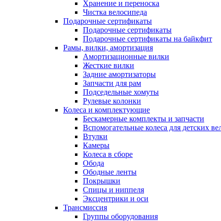
Хранение и переноска
Чистка велосипеда
Подарочные сертификаты
Подарочные сертификаты
Подарочные сертификаты на байкфит
Рамы, вилки, амортизация
Амортизационные вилки
Жесткие вилки
Задние амортизаторы
Запчасти для рам
Подседельные хомуты
Рулевые колонки
Колеса и комплектующие
Бескамерные комплекты и запчасти
Вспомогательные колеса для детских ве
Втулки
Камеры
Колеса в сборе
Обода
Ободные ленты
Покрышки
Спицы и ниппеля
Эксцентрики и оси
Трансмиссия
Группы оборудования