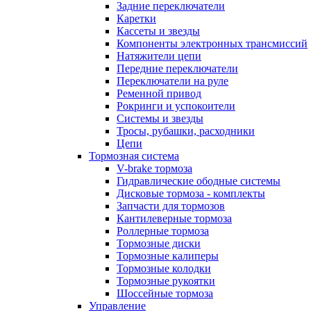
Задние переключатели
Каретки
Кассеты и звезды
Компоненты электронных трансмиссий
Натяжители цепи
Передние переключатели
Переключатели на руле
Ременной привод
Рокринги и успокоители
Системы и звезды
Тросы, рубашки, расходники
Цепи
Тормозная система
V-brake тормоза
Гидравлические ободные системы
Дисковые тормоза - комплекты
Запчасти для тормозов
Кантилеверные тормоза
Роллерные тормоза
Тормозные диски
Тормозные калиперы
Тормозные колодки
Тормозные рукоятки
Шоссейные тормоза
Управление