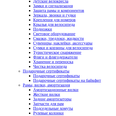
Детские велокресла
Замки и сигнализация
Защита рамы и компонентов
Зеркала, звонки и гудки
Крепления для номеров
Крылья для велосипеда
Подножки
Световое оборудование
Смазки, тредлоки, жидкости
Сувениры, наклейки, аксессуары
Сумки и корзины для велосипеда
Туристическое снаряжение
Фляги и флягодержатели
Хранение и переноска
Чистка велосипеда
Подарочные сертификаты
Подарочные сертификаты
Подарочные сертификаты на байкфит
Рамы, вилки, амортизация
Амортизационные вилки
Жесткие вилки
Задние амортизаторы
Запчасти для рам
Подседельные хомуты
Рулевые колонки