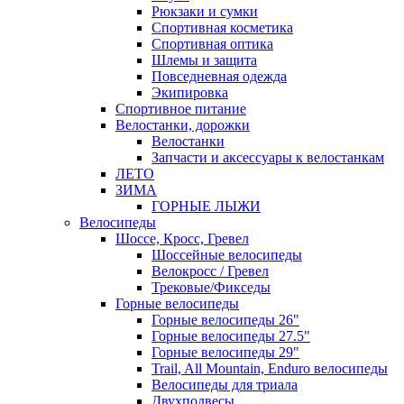
Рюкзаки и сумки
Спортивная косметика
Спортивная оптика
Шлемы и защита
Повседневная одежда
Экипировка
Спортивное питание
Велостанки, дорожки
Велостанки
Запчасти и аксессуары к велостанкам
ЛЕТО
ЗИМА
ГОРНЫЕ ЛЫЖИ
Велосипеды
Шоссе, Кросс, Гревел
Шоссейные велосипеды
Велокросс / Гревел
Трековые/Фикседы
Горные велосипеды
Горные велосипеды 26"
Горные велосипеды 27.5"
Горные велосипеды 29"
Trail, All Mountain, Enduro велосипеды
Велосипеды для триала
Двухподвесы