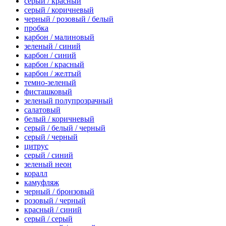
серый / красный
серый / коричневый
черный / розовый / белый
пробка
карбон / малиновый
зеленый / синий
карбон / синий
карбон / красный
карбон / желтый
темно-зеленый
фисташковый
зеленый полупрозрачный
салатовый
белый / коричневый
серый / белый / черный
серый / черный
цитрус
серый / синий
зеленый неон
коралл
камуфляж
черный / бронзовый
розовый / черный
красный / синий
серый / серый