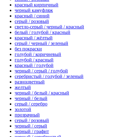
красный кирпичный
черный камуфляж
красный / синий
серый / розовый
светло-серый / черный / красный
белый / голубой / красный
красный / жёлтый
серый / черный / зеленый
без покраски
голубой / коричневый
голубой / красный
красный / голубой
черный / серый / голубой
серебристый / голубой / зеленый
разноцветный
желтый
черный / белый / красный
черный / белый
серый / серебро
золотой
прозрачный
серый / розовый
черный / серый
черный / графит
черный / серебристый