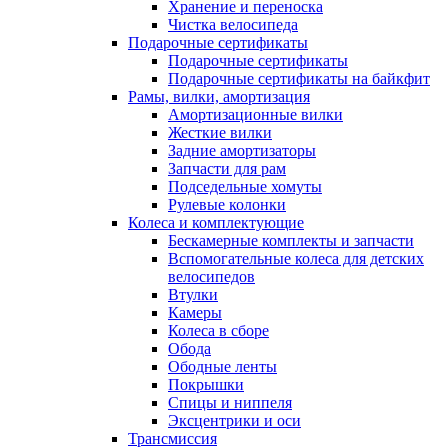
Хранение и переноска
Чистка велосипеда
Подарочные сертификаты
Подарочные сертификаты
Подарочные сертификаты на байкфит
Рамы, вилки, амортизация
Амортизационные вилки
Жесткие вилки
Задние амортизаторы
Запчасти для рам
Подседельные хомуты
Рулевые колонки
Колеса и комплектующие
Бескамерные комплекты и запчасти
Вспомогательные колеса для детских
велосипедов
Втулки
Камеры
Колеса в сборе
Обода
Ободные ленты
Покрышки
Спицы и ниппеля
Эксцентрики и оси
Трансмиссия