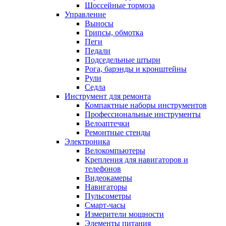
Шоссейные тормоза
Управление
Выносы
Грипсы, обмотка
Пеги
Педали
Подседельные штыри
Рога, барэнды и кронштейны
Рули
Седла
Инструмент для ремонта
Компактные наборы инструментов
Профессиональные инструменты
Велоаптечки
Ремонтные стенды
Электроника
Велокомпьютеры
Крепления для навигаторов и
телефонов
Видеокамеры
Навигаторы
Пульсометры
Смарт-часы
Измерители мощности
Элементы питания