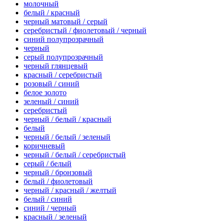
молочный
белый / красный
черный матовый / серый
серебристый / фиолетовый / черный
синий полупрозрачный
черный
серый полупрозрачный
черный глянцевый
красный / серебристый
розовый / синий
белое золото
зеленый / синий
серебристый
черный / белый / красный
белый
черный / белый / зеленый
коричневый
черный / белый / серебристый
серый / белый
черный / бронзовый
белый / фиолетовый
черный / красный / желтый
белый / синий
синий / черный
красный / зеленый