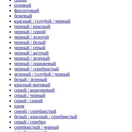
розовый
фиолетовый
бежевый
красный / голубой / черный
черный / красный
черный / синий
черный / золотой
черный / белый
черный / серый
черный / желтый
черный / зеленый
черный / оранжевый
черный / серебристый
зеленый / голубой / черный
белый / зеленый
красный матовый
серый / коричневый
серый / черный
серый / синий
хром
синий / серебристый
белый / красный / серебристый
серый / серебро
серебристый / черный