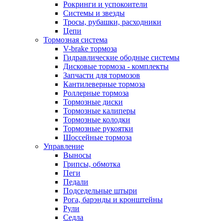
Рокринги и успокоители
Системы и звезды
Тросы, рубашки, расходники
Цепи
Тормозная система
V-brake тормоза
Гидравлические ободные системы
Дисковые тормоза - комплекты
Запчасти для тормозов
Кантилеверные тормоза
Роллерные тормоза
Тормозные диски
Тормозные калиперы
Тормозные колодки
Тормозные рукоятки
Шоссейные тормоза
Управление
Выносы
Грипсы, обмотка
Пеги
Педали
Подседельные штыри
Рога, барэнды и кронштейны
Рули
Седла