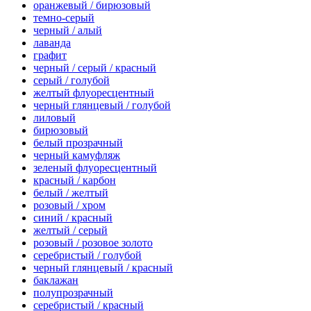
оранжевый / бирюзовый
темно-серый
черный / алый
лаванда
графит
черный / серый / красный
серый / голубой
желтый флуоресцентный
черный глянцевый / голубой
лиловый
бирюзовый
белый прозрачный
черный камуфляж
зеленый флуоресцентный
красный / карбон
белый / желтый
розовый / хром
синий / красный
желтый / серый
розовый / розовое золото
серебристый / голубой
черный глянцевый / красный
баклажан
полупрозрачный
серебристый / красный