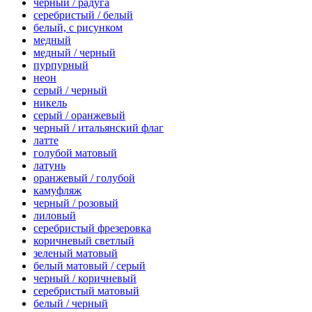
черный / радуга
серебристый / белый
белый, с рисунком
медный
медный / черный
пурпурный
неон
серый / черный
никель
серый / оранжевый
черный / итальянский флаг
латте
голубой матовый
латунь
оранжевый / голубой
камуфляж
черный / розовый
лиловый
серебристый фрезеровка
коричневый светлый
зеленый матовый
белый матовый / серый
черный / коричневый
серебристый матовый
белый / черный