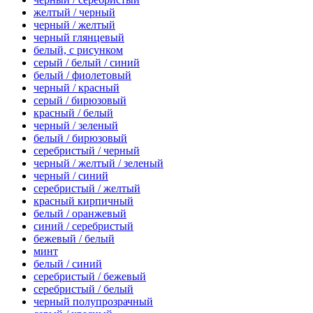
желтый / черный
черный / желтый
черный глянцевый
белый, с рисунком
серый / белый / синий
белый / фиолетовый
черный / красный
серый / бирюзовый
красный / белый
черный / зеленый
белый / бирюзовый
серебристый / черный
черный / желтый / зеленый
черный / синий
серебристый / желтый
красный кирпичный
белый / оранжевый
синий / серебристый
бежевый / белый
минт
белый / синий
серебристый / бежевый
серебристый / белый
черный полупрозрачный