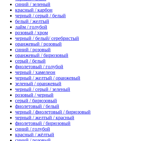
синий / зеленый
красный / карбон
черный / серый / белый
белый / желтый
лайм / голубой
розовый / хром
черный / белый/ серебристый
оранжевый / розовый
синий / розовый
оранжевый / бирюзовый
серый / белый
фиолетовый / голубой
черный / хамелеон
черный / желтый / оранжевый
зеленый / оранжевый
черный / серый / зеленый
розовый / черный
серый / бирюзовый
фиолетовый / белый
черный / фиолетовый / бирюзовый
черный / желтый / красный
фиолетовый / бирюзовый
синий / голубой
красный / жёлтый
синий / розовый