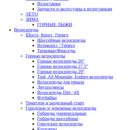
Велостанки
Запчасти и аксессуары к велостанкам
ЛЕТО
ЗИМА
ГОРНЫЕ ЛЫЖИ
Велосипеды
Шоссе, Кросс, Гревел
Шоссейные велосипеды
Велокросс / Гревел
Трековые/Фикседы
Горные велосипеды
Горные велосипеды 26"
Горные велосипеды 27.5"
Горные велосипеды 29"
Trail, All Mountain, Enduro велосипеды
Велосипеды для триала
Двухподвесы
Велосипеды Dirt / 4X
Фэтбайки
Триатлон и раздельный старт
Городские и дорожные велосипеды
Гибриды универсальные
Гибриды шоссейные
Городские велосипеды
Круизеры