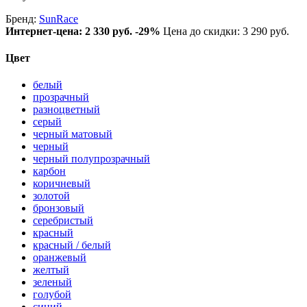
Бренд:
SunRace
Интернет-цена:
2 330 руб.
-29%
Цена до скидки: 3 290 руб.
Цвет
белый
прозрачный
разноцветный
серый
черный матовый
черный
черный полупрозрачный
карбон
коричневый
золотой
бронзовый
серебристый
красный
красный / белый
оранжевый
желтый
зеленый
голубой
синий