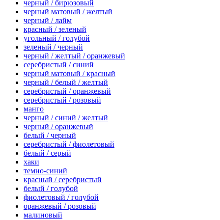
черный / бирюзовый
черный матовый / желтый
черный / лайм
красный / зеленый
угольный / голубой
зеленый / черный
черный / желтый / оранжевый
серебристый / синий
черный матовый / красный
черный / белый / желтый
серебристый / оранжевый
серебристый / розовый
манго
черный / синий / желтый
черный / оранжевый
белый / черный
серебристый / фиолетовый
белый / серый
хаки
темно-синий
красный / серебристый
белый / голубой
фиолетовый / голубой
оранжевый / розовый
малиновый