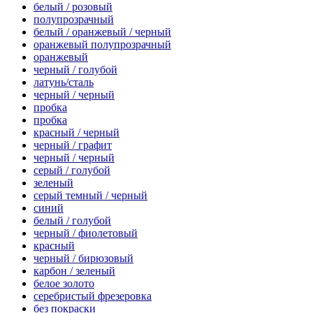
белый / розовый
полупрозрачный
белый / оранжевый / черный
оранжевый полупрозрачный
оранжевый
черный / голубой
латунь/сталь
черный / черный
пробка
пробка
красный / черный
черный / графит
черный / черный
серый / голубой
зеленый
серый темный / черный
синий
белый / голубой
черный / фиолетовый
красный
черный / бирюзовый
карбон / зеленый
белое золото
серебристый фрезеровка
без покраски