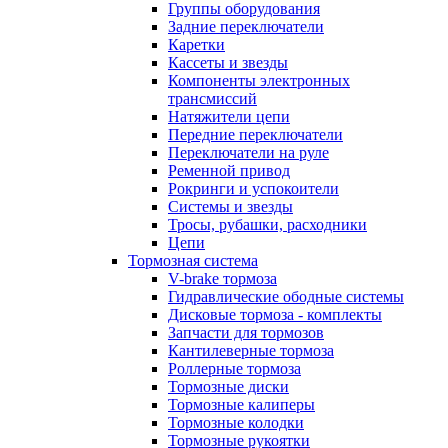
Группы оборудования
Задние переключатели
Каретки
Кассеты и звезды
Компоненты электронных
трансмиссий
Натяжители цепи
Передние переключатели
Переключатели на руле
Ременной привод
Рокринги и успокоители
Системы и звезды
Тросы, рубашки, расходники
Цепи
Тормозная система
V-brake тормоза
Гидравлические ободные системы
Дисковые тормоза - комплекты
Запчасти для тормозов
Кантилеверные тормоза
Роллерные тормоза
Тормозные диски
Тормозные калиперы
Тормозные колодки
Тормозные рукоятки