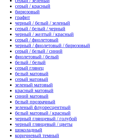
серый / зеленый
серый / красный
бирюзовый
графит
черный / белый / зеленый
серый / белый / черный
черный / желтый / красный
серый / фиолетовый
черный / фиолетовый / бирюзовый
серый / белый / синий
фиолетовый / белый
белый / белый
серый глянец
белый матовый
серый матовый
зеленый матовый
красный матовый
синий матовый
белый прозрачный
зеленый флуоресцентный
белый матовый / красный
черный глянцевый / голубой
черный глянцевый / цветы
шоколадный
коричневый темный