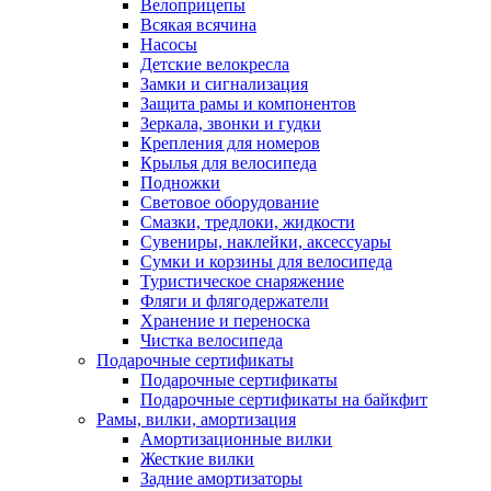
Велоприцепы
Всякая всячина
Насосы
Детские велокресла
Замки и сигнализация
Защита рамы и компонентов
Зеркала, звонки и гудки
Крепления для номеров
Крылья для велосипеда
Подножки
Световое оборудование
Смазки, тредлоки, жидкости
Сувениры, наклейки, аксессуары
Сумки и корзины для велосипеда
Туристическое снаряжение
Фляги и флягодержатели
Хранение и переноска
Чистка велосипеда
Подарочные сертификаты
Подарочные сертификаты
Подарочные сертификаты на байкфит
Рамы, вилки, амортизация
Амортизационные вилки
Жесткие вилки
Задние амортизаторы