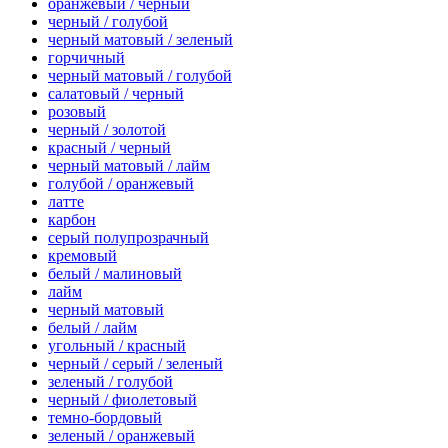
оранжевый / черный
черный / голубой
черный матовый / зеленый
горчичный
черный матовый / голубой
салатовый / черный
розовый
черный / золотой
красный / черный
черный матовый / лайм
голубой / оранжевый
латте
карбон
серый полупрозрачный
кремовый
белый / малиновый
лайм
черный матовый
белый / лайм
угольный / красный
черный / серый / зеленый
зеленый / голубой
черный / фиолетовый
темно-бордовый
зеленый / оранжевый