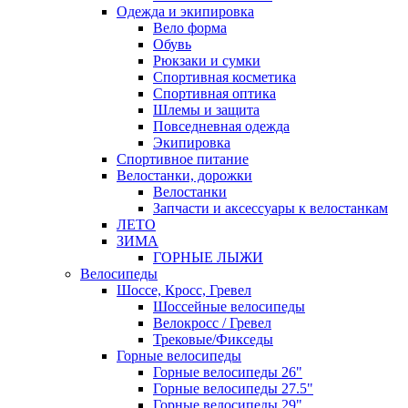
Одежда и экипировка
Вело форма
Обувь
Рюкзаки и сумки
Спортивная косметика
Спортивная оптика
Шлемы и защита
Повседневная одежда
Экипировка
Спортивное питание
Велостанки, дорожки
Велостанки
Запчасти и аксессуары к велостанкам
ЛЕТО
ЗИМА
ГОРНЫЕ ЛЫЖИ
Велосипеды
Шоссе, Кросс, Гревел
Шоссейные велосипеды
Велокросс / Гревел
Трековые/Фикседы
Горные велосипеды
Горные велосипеды 26"
Горные велосипеды 27.5"
Горные велосипеды 29"