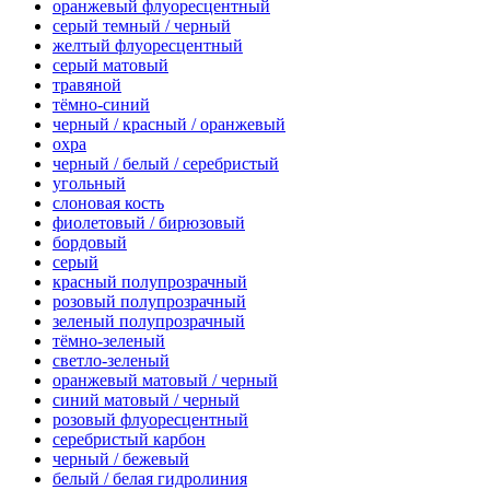
оранжевый флуоресцентный
серый темный / черный
желтый флуоресцентный
серый матовый
травяной
тёмно-синий
черный / красный / оранжевый
охра
черный / белый / серебристый
угольный
слоновая кость
фиолетовый / бирюзовый
бордовый
серый
красный полупрозрачный
розовый полупрозрачный
зеленый полупрозрачный
тёмно-зеленый
светло-зеленый
оранжевый матовый / черный
синий матовый / черный
розовый флуоресцентный
серебристый карбон
черный / бежевый
белый / белая гидролиния