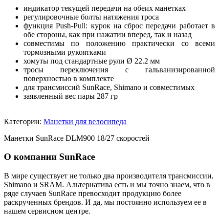
индикатор текущей передачи на обеих манетках
регулировочные болты натяжения троса
функция Push-Pull: курок на сброс передачи работает в
обе стороны, как при нажатии вперед, так и назад
совместимы по положению практически со всеми
тормозными рукоятками
хомуты под стандартные рули Ø 22.2 мм
тросы переключения с гальванизированной
поверхностью в комплекте
для трансмиссий SunRace, Shimano и совместимых
заявленный вес пары 287 гр
Категории:
Манетки для велосипеда
Манетки SunRace DLM900 18/27 скоростей
О компании SunRace
В мире существует не только два производителя трансмиссии,
Shimano и SRAM. Альтернатива есть и мы точно знаем, что в
ряде случаев SunRace превосходит продукцию более
раскрученных брендов. И да, мы постоянно используем ее в
нашем сервисном центре.