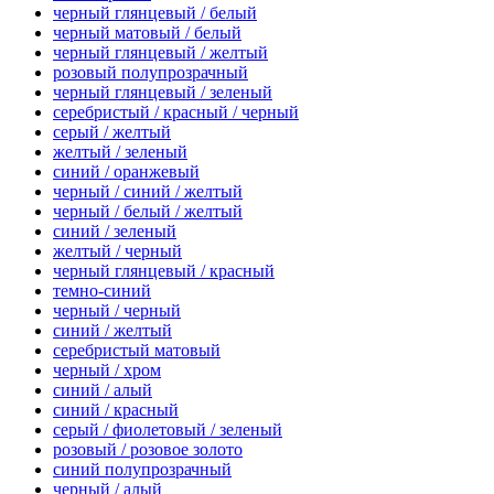
черный глянцевый / белый
черный матовый / белый
черный глянцевый / желтый
розовый полупрозрачный
черный глянцевый / зеленый
серебристый / красный / черный
серый / желтый
желтый / зеленый
синий / оранжевый
черный / синий / желтый
черный / белый / желтый
синий / зеленый
желтый / черный
черный глянцевый / красный
темно-синий
черный / черный
синий / желтый
серебристый матовый
черный / хром
синий / алый
синий / красный
серый / фиолетовый / зеленый
розовый / розовое золото
синий полупрозрачный
черный / алый