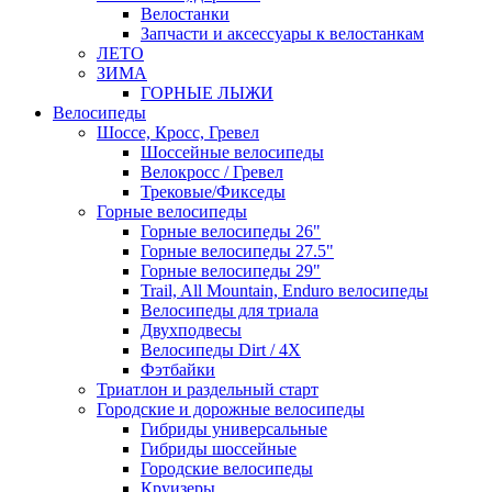
Велостанки
Запчасти и аксессуары к велостанкам
ЛЕТО
ЗИМА
ГОРНЫЕ ЛЫЖИ
Велосипеды
Шоссе, Кросс, Гревел
Шоссейные велосипеды
Велокросс / Гревел
Трековые/Фикседы
Горные велосипеды
Горные велосипеды 26"
Горные велосипеды 27.5"
Горные велосипеды 29"
Trail, All Mountain, Enduro велосипеды
Велосипеды для триала
Двухподвесы
Велосипеды Dirt / 4X
Фэтбайки
Триатлон и раздельный старт
Городские и дорожные велосипеды
Гибриды универсальные
Гибриды шоссейные
Городские велосипеды
Круизеры