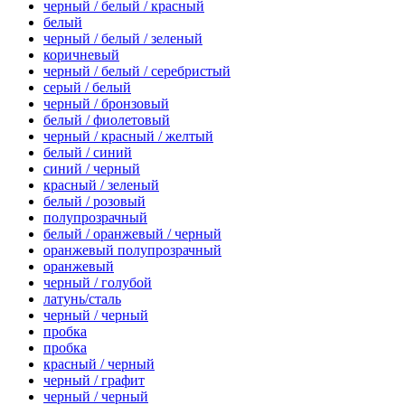
черный / белый / красный
белый
черный / белый / зеленый
коричневый
черный / белый / серебристый
серый / белый
черный / бронзовый
белый / фиолетовый
черный / красный / желтый
белый / синий
синий / черный
красный / зеленый
белый / розовый
полупрозрачный
белый / оранжевый / черный
оранжевый полупрозрачный
оранжевый
черный / голубой
латунь/сталь
черный / черный
пробка
пробка
красный / черный
черный / графит
черный / черный