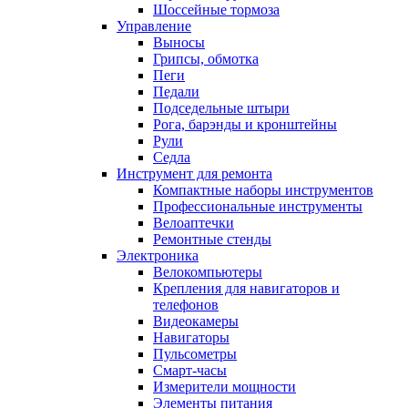
Шоссейные тормоза
Управление
Выносы
Грипсы, обмотка
Пеги
Педали
Подседельные штыри
Рога, барэнды и кронштейны
Рули
Седла
Инструмент для ремонта
Компактные наборы инструментов
Профессиональные инструменты
Велоаптечки
Ремонтные стенды
Электроника
Велокомпьютеры
Крепления для навигаторов и
телефонов
Видеокамеры
Навигаторы
Пульсометры
Смарт-часы
Измерители мощности
Элементы питания