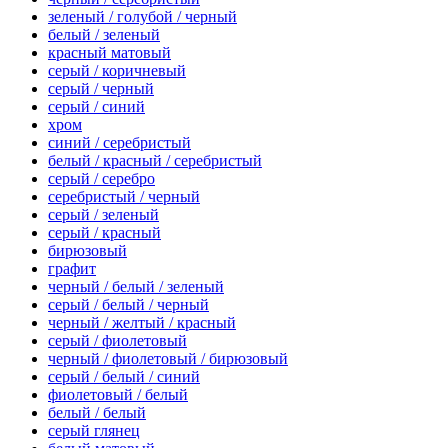
зеленый / голубой / черный
белый / зеленый
красный матовый
серый / коричневый
серый / черный
серый / синий
хром
синий / серебристый
белый / красный / серебристый
серый / серебро
серебристый / черный
серый / зеленый
серый / красный
бирюзовый
графит
черный / белый / зеленый
серый / белый / черный
черный / желтый / красный
серый / фиолетовый
черный / фиолетовый / бирюзовый
серый / белый / синий
фиолетовый / белый
белый / белый
серый глянец