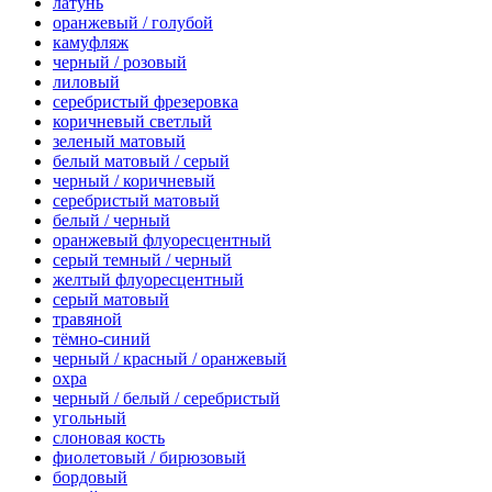
латунь
оранжевый / голубой
камуфляж
черный / розовый
лиловый
серебристый фрезеровка
коричневый светлый
зеленый матовый
белый матовый / серый
черный / коричневый
серебристый матовый
белый / черный
оранжевый флуоресцентный
серый темный / черный
желтый флуоресцентный
серый матовый
травяной
тёмно-синий
черный / красный / оранжевый
охра
черный / белый / серебристый
угольный
слоновая кость
фиолетовый / бирюзовый
бордовый