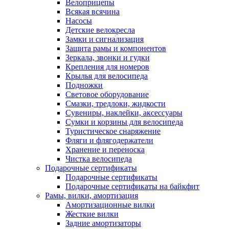
Велоприцепы
Всякая всячина
Насосы
Детские велокресла
Замки и сигнализация
Защита рамы и компонентов
Зеркала, звонки и гудки
Крепления для номеров
Крылья для велосипеда
Подножки
Световое оборудование
Смазки, тредлоки, жидкости
Сувениры, наклейки, аксессуары
Сумки и корзины для велосипеда
Туристическое снаряжение
Фляги и флягодержатели
Хранение и переноска
Чистка велосипеда
Подарочные сертификаты
Подарочные сертификаты
Подарочные сертификаты на байкфит
Рамы, вилки, амортизация
Амортизационные вилки
Жесткие вилки
Задние амортизаторы