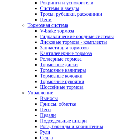
Рокринги и успокоители
Системы и звезды
Тросы, рубашки, расходники
Цепи
Тормозная система
V-brake тормоза
Гидравлические ободные системы
Дисковые тормоза - комплекты
Запчасти для тормозов
Кантилеверные тормоза
Роллерные тормоза
Тормозные диски
Тормозные калиперы
Тормозные колодки
Тормозные рукоятки
Шоссейные тормоза
Управление
Выносы
Грипсы, обмотка
Пеги
Педали
Подседельные штыри
Рога, барэнды и кронштейны
Рули
Седла