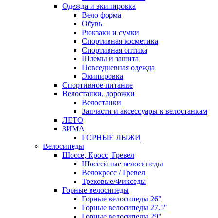
Одежда и экипировка
Вело форма
Обувь
Рюкзаки и сумки
Спортивная косметика
Спортивная оптика
Шлемы и защита
Повседневная одежда
Экипировка
Спортивное питание
Велостанки, дорожки
Велостанки
Запчасти и аксессуары к велостанкам
ЛЕТО
ЗИМА
ГОРНЫЕ ЛЫЖИ
Велосипеды
Шоссе, Кросс, Гревел
Шоссейные велосипеды
Велокросс / Гревел
Трековые/Фикседы
Горные велосипеды
Горные велосипеды 26"
Горные велосипеды 27.5"
Горные велосипеды 29"