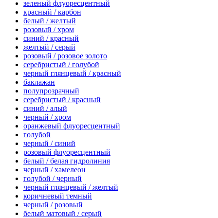
зеленый флуоресцентный
красный / карбон
белый / желтый
розовый / хром
синий / красный
желтый / серый
розовый / розовое золото
серебристый / голубой
черный глянцевый / красный
баклажан
полупрозрачный
серебристый / красный
синий / алый
черный / хром
оранжевый флуоресцентный
голубой
черный / синий
розовый флуоресцентный
белый / белая гидролиния
черный / хамелеон
голубой / черный
черный глянцевый / желтый
коричневый темный
черный / розовый
белый матовый / серый