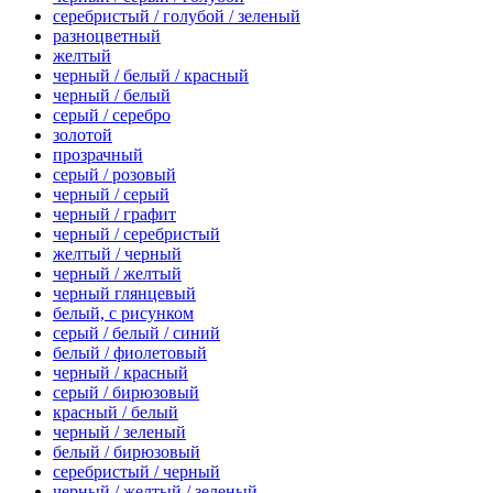
серебристый / голубой / зеленый
разноцветный
желтый
черный / белый / красный
черный / белый
серый / серебро
золотой
прозрачный
серый / розовый
черный / серый
черный / графит
черный / серебристый
желтый / черный
черный / желтый
черный глянцевый
белый, с рисунком
серый / белый / синий
белый / фиолетовый
черный / красный
серый / бирюзовый
красный / белый
черный / зеленый
белый / бирюзовый
серебристый / черный
черный / желтый / зеленый