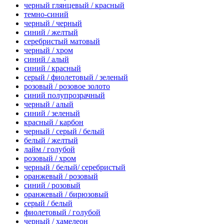
черный глянцевый / красный
темно-синий
черный / черный
синий / желтый
серебристый матовый
черный / хром
синий / алый
синий / красный
серый / фиолетовый / зеленый
розовый / розовое золото
синий полупрозрачный
черный / алый
синий / зеленый
красный / карбон
черный / серый / белый
белый / желтый
лайм / голубой
розовый / хром
черный / белый/ серебристый
оранжевый / розовый
синий / розовый
оранжевый / бирюзовый
серый / белый
фиолетовый / голубой
черный / хамелеон