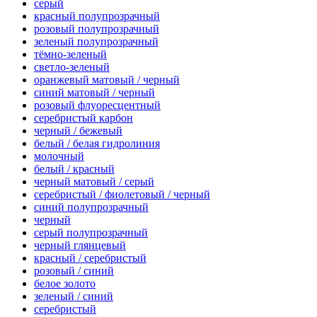
серый
красный полупрозрачный
розовый полупрозрачный
зеленый полупрозрачный
тёмно-зеленый
светло-зеленый
оранжевый матовый / черный
синий матовый / черный
розовый флуоресцентный
серебристый карбон
черный / бежевый
белый / белая гидролиния
молочный
белый / красный
черный матовый / серый
серебристый / фиолетовый / черный
синий полупрозрачный
черный
серый полупрозрачный
черный глянцевый
красный / серебристый
розовый / синий
белое золото
зеленый / синий
серебристый