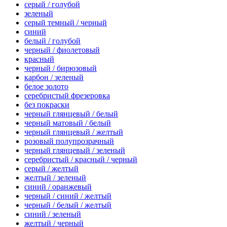
серый / голубой
зеленый
серый темный / черный
синий
белый / голубой
черный / фиолетовый
красный
черный / бирюзовый
карбон / зеленый
белое золото
серебристый фрезеровка
без покраски
черный глянцевый / белый
черный матовый / белый
черный глянцевый / желтый
розовый полупрозрачный
черный глянцевый / зеленый
серебристый / красный / черный
серый / желтый
желтый / зеленый
синий / оранжевый
черный / синий / желтый
черный / белый / желтый
синий / зеленый
желтый / черный