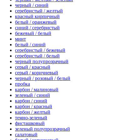
черный / синий
серебристый / желтый
красный кирпичный
белый / оранжевый
синий / серебристый
бежевый / белый
минт
белый / синий
серебристый / бежевый
серебристый / белый
черный полупрозрачный
серый / красный
серый / коричневый
черный / розовый / белый
пробка
карбон / малиновый
зеленый / синий
карбон / синий
карбон / красный
карбон / желтый
темно-зеленый
фисташковый
зеленый полупрозрачный
салатовый