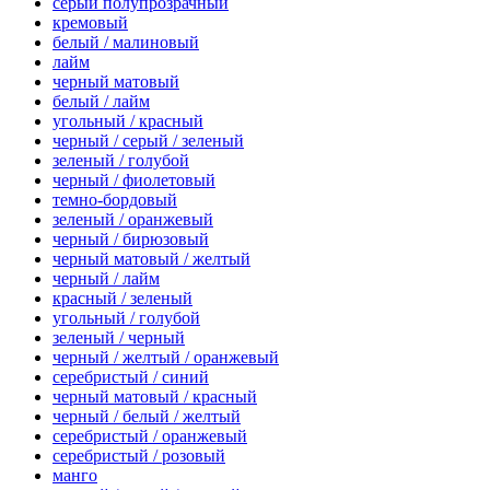
серый полупрозрачный
кремовый
белый / малиновый
лайм
черный матовый
белый / лайм
угольный / красный
черный / серый / зеленый
зеленый / голубой
черный / фиолетовый
темно-бордовый
зеленый / оранжевый
черный / бирюзовый
черный матовый / желтый
черный / лайм
красный / зеленый
угольный / голубой
зеленый / черный
черный / желтый / оранжевый
серебристый / синий
черный матовый / красный
черный / белый / желтый
серебристый / оранжевый
серебристый / розовый
манго