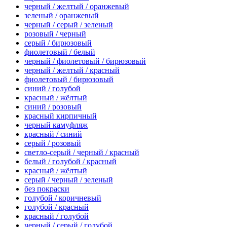
черный / желтый / оранжевый
зеленый / оранжевый
черный / серый / зеленый
розовый / черный
серый / бирюзовый
фиолетовый / белый
черный / фиолетовый / бирюзовый
черный / желтый / красный
фиолетовый / бирюзовый
синий / голубой
красный / жёлтый
синий / розовый
красный кирпичный
черный камуфляж
красный / синий
серый / розовый
светло-серый / черный / красный
белый / голубой / красный
красный / жёлтый
серый / черный / зеленый
без покраски
голубой / коричневый
голубой / красный
красный / голубой
черный / серый / голубой