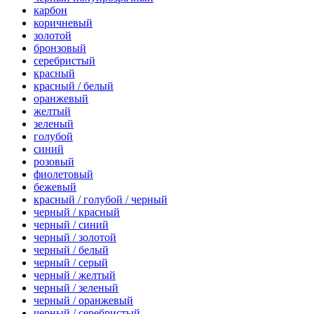
карбон
коричневый
золотой
бронзовый
серебристый
красный
красный / белый
оранжевый
желтый
зеленый
голубой
синий
розовый
фиолетовый
бежевый
красный / голубой / черный
черный / красный
черный / синий
черный / золотой
черный / белый
черный / серый
черный / желтый
черный / зеленый
черный / оранжевый
черный / серебристый