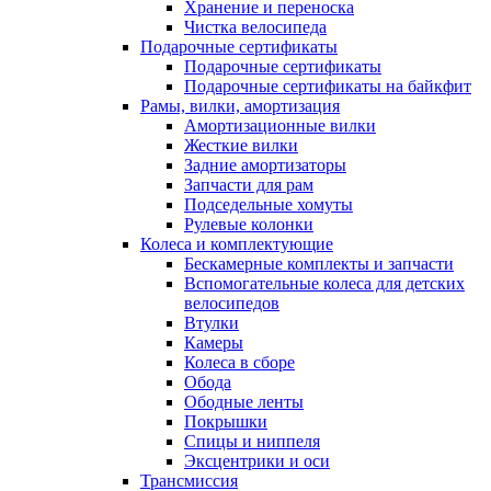
Хранение и переноска
Чистка велосипеда
Подарочные сертификаты
Подарочные сертификаты
Подарочные сертификаты на байкфит
Рамы, вилки, амортизация
Амортизационные вилки
Жесткие вилки
Задние амортизаторы
Запчасти для рам
Подседельные хомуты
Рулевые колонки
Колеса и комплектующие
Бескамерные комплекты и запчасти
Вспомогательные колеса для детских
велосипедов
Втулки
Камеры
Колеса в сборе
Обода
Ободные ленты
Покрышки
Спицы и ниппеля
Эксцентрики и оси
Трансмиссия