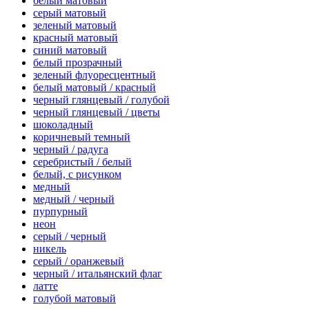
белый матовый
серый матовый
зеленый матовый
красный матовый
синий матовый
белый прозрачный
зеленый флуоресцентный
белый матовый / красный
черный глянцевый / голубой
черный глянцевый / цветы
шоколадный
коричневый темный
черный / радуга
серебристый / белый
белый, с рисунком
медный
медный / черный
пурпурный
неон
серый / черный
никель
серый / оранжевый
черный / итальянский флаг
латте
голубой матовый