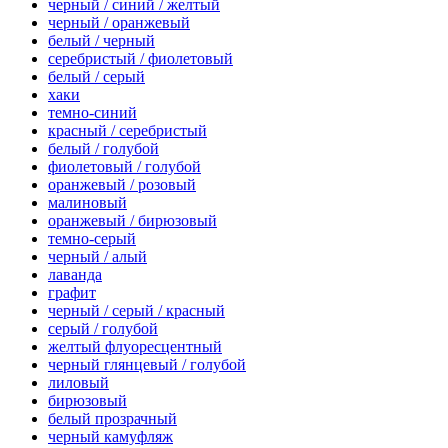
черный / синий / желтый
черный / оранжевый
белый / черный
серебристый / фиолетовый
белый / серый
хаки
темно-синий
красный / серебристый
белый / голубой
фиолетовый / голубой
оранжевый / розовый
малиновый
оранжевый / бирюзовый
темно-серый
черный / алый
лаванда
графит
черный / серый / красный
серый / голубой
желтый флуоресцентный
черный глянцевый / голубой
лиловый
бирюзовый
белый прозрачный
черный камуфляж