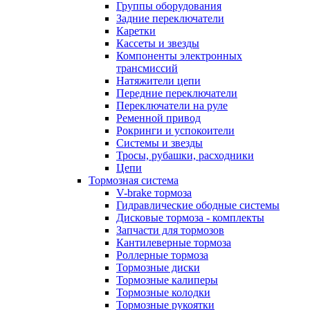
Группы оборудования
Задние переключатели
Каретки
Кассеты и звезды
Компоненты электронных
трансмиссий
Натяжители цепи
Передние переключатели
Переключатели на руле
Ременной привод
Рокринги и успокоители
Системы и звезды
Тросы, рубашки, расходники
Цепи
Тормозная система
V-brake тормоза
Гидравлические ободные системы
Дисковые тормоза - комплекты
Запчасти для тормозов
Кантилеверные тормоза
Роллерные тормоза
Тормозные диски
Тормозные калиперы
Тормозные колодки
Тормозные рукоятки