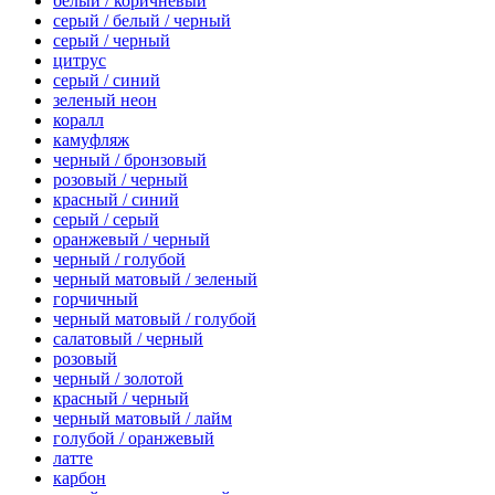
белый / коричневый
серый / белый / черный
серый / черный
цитрус
серый / синий
зеленый неон
коралл
камуфляж
черный / бронзовый
розовый / черный
красный / синий
серый / серый
оранжевый / черный
черный / голубой
черный матовый / зеленый
горчичный
черный матовый / голубой
салатовый / черный
розовый
черный / золотой
красный / черный
черный матовый / лайм
голубой / оранжевый
латте
карбон