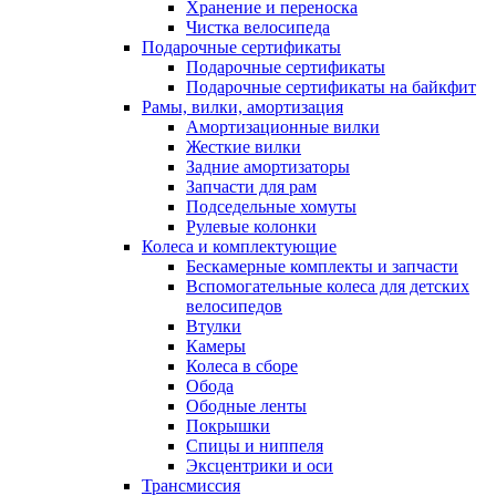
Хранение и переноска
Чистка велосипеда
Подарочные сертификаты
Подарочные сертификаты
Подарочные сертификаты на байкфит
Рамы, вилки, амортизация
Амортизационные вилки
Жесткие вилки
Задние амортизаторы
Запчасти для рам
Подседельные хомуты
Рулевые колонки
Колеса и комплектующие
Бескамерные комплекты и запчасти
Вспомогательные колеса для детских
велосипедов
Втулки
Камеры
Колеса в сборе
Обода
Ободные ленты
Покрышки
Спицы и ниппеля
Эксцентрики и оси
Трансмиссия