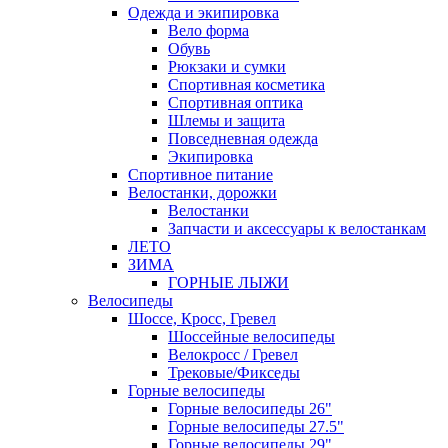
Одежда и экипировка
Вело форма
Обувь
Рюкзаки и сумки
Спортивная косметика
Спортивная оптика
Шлемы и защита
Повседневная одежда
Экипировка
Спортивное питание
Велостанки, дорожки
Велостанки
Запчасти и аксессуары к велостанкам
ЛЕТО
ЗИМА
ГОРНЫЕ ЛЫЖИ
Велосипеды
Шоссе, Кросс, Гревел
Шоссейные велосипеды
Велокросс / Гревел
Трековые/Фикседы
Горные велосипеды
Горные велосипеды 26"
Горные велосипеды 27.5"
Горные велосипеды 29"