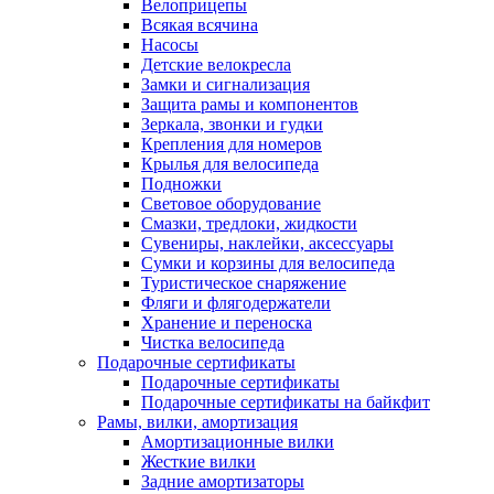
Велоприцепы
Всякая всячина
Насосы
Детские велокресла
Замки и сигнализация
Защита рамы и компонентов
Зеркала, звонки и гудки
Крепления для номеров
Крылья для велосипеда
Подножки
Световое оборудование
Смазки, тредлоки, жидкости
Сувениры, наклейки, аксессуары
Сумки и корзины для велосипеда
Туристическое снаряжение
Фляги и флягодержатели
Хранение и переноска
Чистка велосипеда
Подарочные сертификаты
Подарочные сертификаты
Подарочные сертификаты на байкфит
Рамы, вилки, амортизация
Амортизационные вилки
Жесткие вилки
Задние амортизаторы