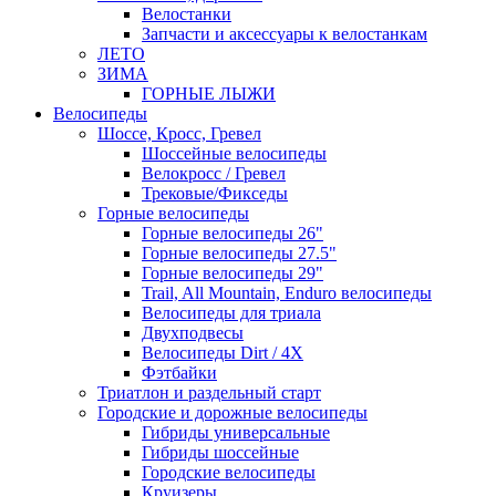
Велостанки
Запчасти и аксессуары к велостанкам
ЛЕТО
ЗИМА
ГОРНЫЕ ЛЫЖИ
Велосипеды
Шоссе, Кросс, Гревел
Шоссейные велосипеды
Велокросс / Гревел
Трековые/Фикседы
Горные велосипеды
Горные велосипеды 26"
Горные велосипеды 27.5"
Горные велосипеды 29"
Trail, All Mountain, Enduro велосипеды
Велосипеды для триала
Двухподвесы
Велосипеды Dirt / 4X
Фэтбайки
Триатлон и раздельный старт
Городские и дорожные велосипеды
Гибриды универсальные
Гибриды шоссейные
Городские велосипеды
Круизеры