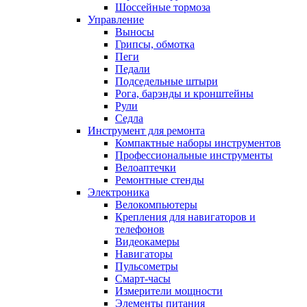
Шоссейные тормоза
Управление
Выносы
Грипсы, обмотка
Пеги
Педали
Подседельные штыри
Рога, барэнды и кронштейны
Рули
Седла
Инструмент для ремонта
Компактные наборы инструментов
Профессиональные инструменты
Велоаптечки
Ремонтные стенды
Электроника
Велокомпьютеры
Крепления для навигаторов и
телефонов
Видеокамеры
Навигаторы
Пульсометры
Смарт-часы
Измерители мощности
Элементы питания