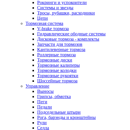
Рокринги и успокоители
Системы и звезды
Тросы, рубашки, расходники
Цепи
Тормозная система
V-brake тормоза
Гидравлические ободные системы
Дисковые тормоза - комплекты
Запчасти для тормозов
Кантилеверные тормоза
Роллерные тормоза
Тормозные диски
Тормозные калиперы
Тормозные колодки
Тормозные рукоятки
Шоссейные тормоза
Управление
Выносы
Грипсы, обмотка
Пеги
Педали
Подседельные штыри
Рога, барэнды и кронштейны
Рули
Седла