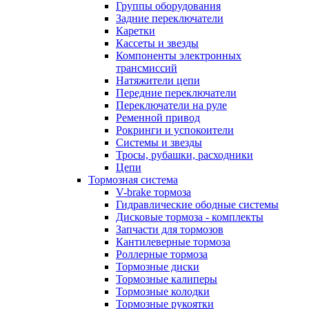
Группы оборудования
Задние переключатели
Каретки
Кассеты и звезды
Компоненты электронных
трансмиссий
Натяжители цепи
Передние переключатели
Переключатели на руле
Ременной привод
Рокринги и успокоители
Системы и звезды
Тросы, рубашки, расходники
Цепи
Тормозная система
V-brake тормоза
Гидравлические ободные системы
Дисковые тормоза - комплекты
Запчасти для тормозов
Кантилеверные тормоза
Роллерные тормоза
Тормозные диски
Тормозные калиперы
Тормозные колодки
Тормозные рукоятки