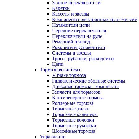
Задние переключатели
Каретки
Кассеты и звезды
Компоненты электронных трансмиссий
Натяжители цепи
Передние переключатели
Переключатели на руле
Ременной привод
Рокринги и успокоители
Системы и звезды
Тросы, рубашки, расходники
Цепи
Тормозная система
V-brake тормоза
Гидравлические ободные системы
Дисковые тормоза - комплекты
Запчасти для тормозов
Кантилеверные тормоза
Роллерные тормоза
Тормозные диски
Тормозные калиперы
Тормозные колодки
Тормозные рукоятки
Шоссейные тормоза
Управление