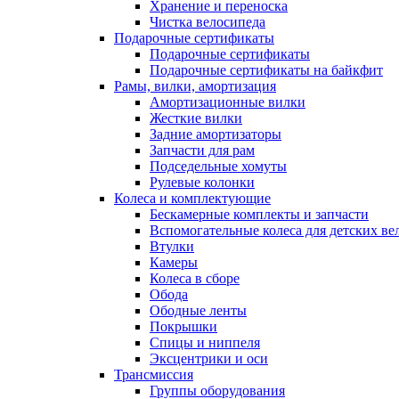
Хранение и переноска
Чистка велосипеда
Подарочные сертификаты
Подарочные сертификаты
Подарочные сертификаты на байкфит
Рамы, вилки, амортизация
Амортизационные вилки
Жесткие вилки
Задние амортизаторы
Запчасти для рам
Подседельные хомуты
Рулевые колонки
Колеса и комплектующие
Бескамерные комплекты и запчасти
Вспомогательные колеса для детских ве
Втулки
Камеры
Колеса в сборе
Обода
Ободные ленты
Покрышки
Спицы и ниппеля
Эксцентрики и оси
Трансмиссия
Группы оборудования