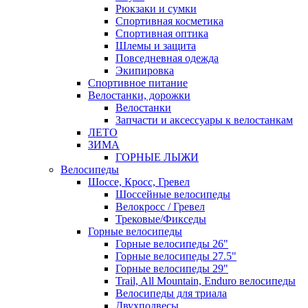
Рюкзаки и сумки
Спортивная косметика
Спортивная оптика
Шлемы и защита
Повседневная одежда
Экипировка
Спортивное питание
Велостанки, дорожки
Велостанки
Запчасти и аксессуары к велостанкам
ЛЕТО
ЗИМА
ГОРНЫЕ ЛЫЖИ
Велосипеды
Шоссе, Кросс, Гревел
Шоссейные велосипеды
Велокросс / Гревел
Трековые/Фикседы
Горные велосипеды
Горные велосипеды 26"
Горные велосипеды 27.5"
Горные велосипеды 29"
Trail, All Mountain, Enduro велосипеды
Велосипеды для триала
Двухподвесы