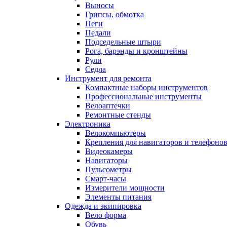
Выносы
Грипсы, обмотка
Пеги
Педали
Подседельные штыри
Рога, барэнды и кронштейны
Рули
Седла
Инструмент для ремонта
Компактные наборы инструментов
Профессиональные инструменты
Велоаптечки
Ремонтные стенды
Электроника
Велокомпьютеры
Крепления для навигаторов и телефоно
Видеокамеры
Навигаторы
Пульсометры
Смарт-часы
Измерители мощности
Элементы питания
Одежда и экипировка
Вело форма
Обувь