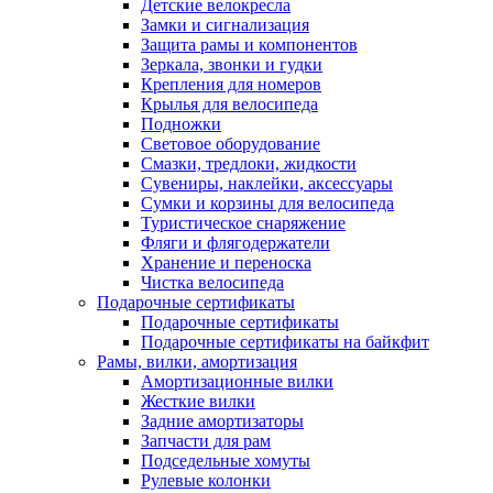
Детские велокресла
Замки и сигнализация
Защита рамы и компонентов
Зеркала, звонки и гудки
Крепления для номеров
Крылья для велосипеда
Подножки
Световое оборудование
Смазки, тредлоки, жидкости
Сувениры, наклейки, аксессуары
Сумки и корзины для велосипеда
Туристическое снаряжение
Фляги и флягодержатели
Хранение и переноска
Чистка велосипеда
Подарочные сертификаты
Подарочные сертификаты
Подарочные сертификаты на байкфит
Рамы, вилки, амортизация
Амортизационные вилки
Жесткие вилки
Задние амортизаторы
Запчасти для рам
Подседельные хомуты
Рулевые колонки