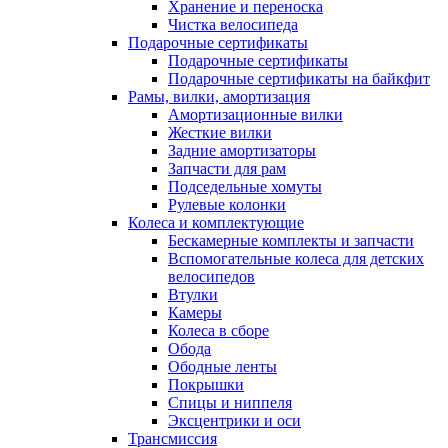
Хранение и переноска
Чистка велосипеда
Подарочные сертификаты
Подарочные сертификаты
Подарочные сертификаты на байкфит
Рамы, вилки, амортизация
Амортизационные вилки
Жесткие вилки
Задние амортизаторы
Запчасти для рам
Подседельные хомуты
Рулевые колонки
Колеса и комплектующие
Бескамерные комплекты и запчасти
Вспомогательные колеса для детских
велосипедов
Втулки
Камеры
Колеса в сборе
Обода
Ободные ленты
Покрышки
Спицы и ниппеля
Эксцентрики и оси
Трансмиссия