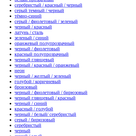
серебристый / красный / черный
серый темный / черный
тёмно-синий
серый / фиолетовый / зеленый
черный / красный
латунь / сталь
зеленый / синий
оранжевый полупрозрачный
черный / фиолетовый
красный полупрозрачный
черный глянцевый
черный / красный / оранжевый
неон
черный / желтый / зеленый
голубой / коричневый
бронзовый
черный / фиолетовый / бирюзовый
черный глянцевый / красный
черный / синий
красный / голубой
черный / белый/ серебристый
серый / бирюзовый
серебристый
черный