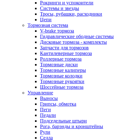
Рокринги и успокоители
Системы и звезды
Тросы, рубашки, расходники
Цепи
Тормозная система
V-brake тормоза
Гидравлические ободные системы
Дисковые тормоза - комплекты
Запчасти для тормозов
Кантилеверные тормоза
Роллерные тормоза
Тормозные диски
Тормозные калиперы
Тормозные колодки
Тормозные рукоятки
Шоссейные тормоза
Управление
Выносы
Грипсы, обмотка
Пеги
Педали
Подседельные штыри
Рога, барэнды и кронштейны
Рули
Седла