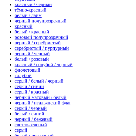
красный / черный
тёмно-красный
белый / лайм
черный полупрозрачный
красный
белый / красный
розовый полупрозрачный
черный / серебристый
серебристый / пурпурный
черный / черный
белый / розовый
красный / голубой / черный
фиолетовый
голубой
серый / белый / черный
серый / синий
серый / красный
черный матовый / белый
черный / итальянский флаг
серый / черный
белый / синий
черный / бежевый
светло-зеленый
серый
белый прозрачный