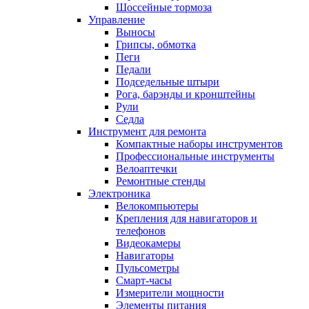
Шоссейные тормоза
Управление
Выносы
Грипсы, обмотка
Пеги
Педали
Подседельные штыри
Рога, барэнды и кронштейны
Рули
Седла
Инструмент для ремонта
Компактные наборы инструментов
Профессиональные инструменты
Велоаптечки
Ремонтные стенды
Электроника
Велокомпьютеры
Крепления для навигаторов и
телефонов
Видеокамеры
Навигаторы
Пульсометры
Смарт-часы
Измерители мощности
Элементы питания