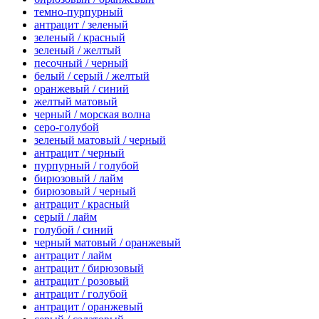
темно-пурпурный
антрацит / зеленый
зеленый / красный
зеленый / желтый
песочный / черный
белый / серый / желтый
оранжевый / синий
желтый матовый
черный / морская волна
серо-голубой
зеленый матовый / черный
антрацит / черный
пурпурный / голубой
бирюзовый / лайм
бирюзовый / черный
антрацит / красный
серый / лайм
голубой / синий
черный матовый / оранжевый
антрацит / лайм
антрацит / бирюзовый
антрацит / розовый
антрацит / голубой
антрацит / оранжевый