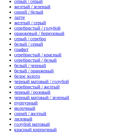
серый / серый
желтый / зеленый
синий / белый
латте
желтый / серый
серебристый / голубой
оранжевый / бирюзовый
серый / серебро
белый / серый
графит
серебристый / красный
серебристый / белый
белый / черный
белый / оранжевый
белое золото
черный матовый / голубой
серебристый / желтый
черный / розовый
черный матовый / зеленый
пурпурный
молочный
синий / желтый
лиловый
голубой матовый
красный кирпичный