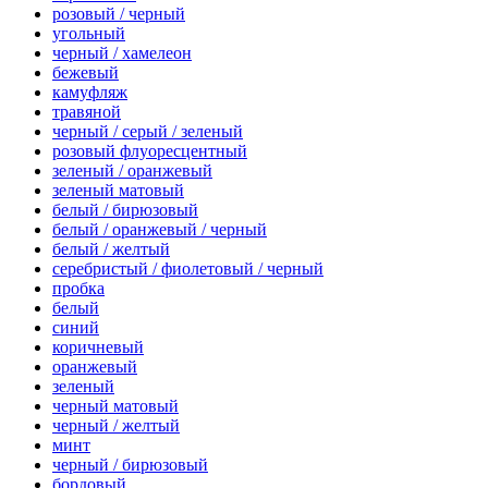
розовый / черный
угольный
черный / хамелеон
бежевый
камуфляж
травяной
черный / серый / зеленый
розовый флуоресцентный
зеленый / оранжевый
зеленый матовый
белый / бирюзовый
белый / оранжевый / черный
белый / желтый
серебристый / фиолетовый / черный
пробка
белый
синий
коричневый
оранжевый
зеленый
черный матовый
черный / желтый
минт
черный / бирюзовый
бордовый