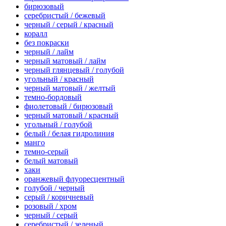
бирюзовый
серебристый / бежевый
черный / серый / красный
коралл
без покраски
черный / лайм
черный матовый / лайм
черный глянцевый / голубой
угольный / красный
черный матовый / желтый
темно-бордовый
фиолетовый / бирюзовый
черный матовый / красный
угольный / голубой
белый / белая гидролиния
манго
темно-серый
белый матовый
хаки
оранжевый флуоресцентный
голубой / черный
серый / коричневый
розовый / хром
черный / серый
серебристый / зеленый