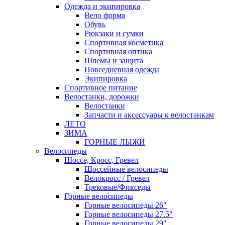
Одежда и экипировка
Вело форма
Обувь
Рюкзаки и сумки
Спортивная косметика
Спортивная оптика
Шлемы и защита
Повседневная одежда
Экипировка
Спортивное питание
Велостанки, дорожки
Велостанки
Запчасти и аксессуары к велостанкам
ЛЕТО
ЗИМА
ГОРНЫЕ ЛЫЖИ
Велосипеды
Шоссе, Кросс, Гревел
Шоссейные велосипеды
Велокросс / Гревел
Трековые/Фикседы
Горные велосипеды
Горные велосипеды 26"
Горные велосипеды 27.5"
Горные велосипеды 29"