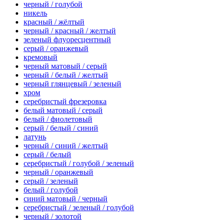
черный / голубой
никель
красный / жёлтый
черный / красный / желтый
зеленый флуоресцентный
серый / оранжевый
кремовый
черный матовый / серый
черный / белый / желтый
черный глянцевый / зеленый
хром
серебристый фрезеровка
белый матовый / серый
белый / фиолетовый
серый / белый / синий
латунь
черный / синий / желтый
серый / белый
серебристый / голубой / зеленый
черный / оранжевый
серый / зеленый
белый / голубой
синий матовый / черный
серебристый / зеленый / голубой
черный / золотой