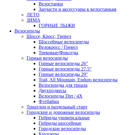
Велостанки
Запчасти и аксессуары к велостанкам
ЛЕТО
ЗИМА
ГОРНЫЕ ЛЫЖИ
Велосипеды
Шоссе, Кросс, Гревел
Шоссейные велосипеды
Велокросс / Гревел
Трековые/Фикседы
Горные велосипеды
Горные велосипеды 26"
Горные велосипеды 27.5"
Горные велосипеды 29"
Trail, All Mountain, Enduro велосипеды
Велосипеды для триала
Двухподвесы
Велосипеды Dirt / 4X
Фэтбайки
Триатлон и раздельный старт
Городские и дорожные велосипеды
Гибриды универсальные
Гибриды шоссейные
Городские велосипеды
Круизеры