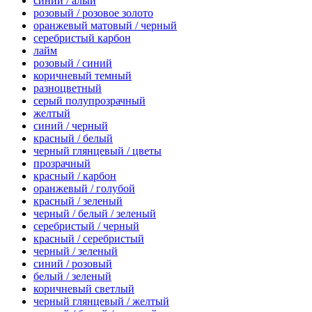
синий / алый
розовый / розовое золото
оранжевый матовый / черный
серебристый карбон
лайм
розовый / синий
коричневый темный
разноцветный
серый полупрозрачный
желтый
синий / черный
красный / белый
черный глянцевый / цветы
прозрачный
красный / карбон
оранжевый / голубой
красный / зеленый
черный / белый / зеленый
серебристый / черный
красный / серебристый
черный / зеленый
синий / розовый
белый / зеленый
коричневый светлый
черный глянцевый / желтый