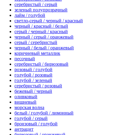
серебристый / серый
зеленый полупрозрачный
лайм / голубой
светло-серый / черный / красный
черный / красный / белый
серый / черный / красный
черный / серый / оранжевый
серый / серебристый
черный / белый / оранжевый
коричневый металлик
песочный
серебристый / бирюзовый
розовый / голубой
голубой / розовый
голубой / зеленый
серебристый / розовый
бежевый / черный
оливковый
вишневый
морская волна
белый / голубой / лимонный
голубой / серый
бронзовый / голубой
антрацит
бирюзовый / оранжевый