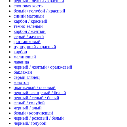
черный / белый / красный
слоновая кость
белый / голубой / красный
синий матовый
карбон / красный
темно-зеленый
карбон / желтый
серый / желтый
фисташковый
пурпурный / красный
карбон
малиновый
лаванда
черный / желтый / оранжевый
баклажан
серый глянец
золотой
оранжевый / розовый
черный глянцевый / белый
черный / серый / белый
серый / голубой
черный / алый
белый / коричневый
черный / розовый / белый
черный/ голубой