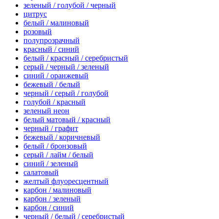
зеленый / голубой / черный
цитрус
белый / малиновый
розовый
полупрозрачный
красный / синий
белый / красный / серебристый
серый / черный / зеленый
синий / оранжевый
бежевый / белый
черный / серый / голубой
голубой / красный
зеленый неон
белый матовый / красный
черный / графит
бежевый / коричневый
белый / бронзовый
серый / лайм / белый
синий / зеленый
салатовый
желтый флуоресцентный
карбон / малиновый
карбон / зеленый
карбон / синий
черный / белый / серебристый