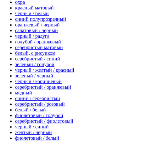
охра
красный матовый
черный / белый
синий полупрозрачный
оранжевый / черный
салатовый / черный
черный / радуга
голубой / оранжевый
серебристый матовый
белый, с рисунком
серебристый / синий
зеленый / голубой
черный / желтый / красный
зеленый / черный
черный / коричневый
серебристый / оранжевый
медный
синий / серебристый
серебристый / розовый
белый / белый
фиолетовый / голубой
серебристый / фиолетовый
черный / синий
желтый / черный
фиолетовый / белый