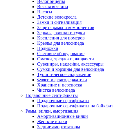
Велоприцепы
Всякая всячина
Насосы
Детские велокресла
Замки и сигнализация
Защита рамы и компонентов
Зеркала, звонки и гудки
Крепления для номеров
Крылья для велосипеда
Подножки
Световое оборудование
Смазки, тредлоки, жидкости
Сувениры, наклейки, аксессуары
Сумки и корзины для велосипеда
Туристическое снаряжение
Фляги и флягодержатели
Хранение и переноска
Чистка велосипеда
Подарочные сертификаты
Подарочные сертификаты
Подарочные сертификаты на байкфит
Рамы, вилки, амортизация
Амортизационные вилки
Жесткие вилки
Задние амортизаторы