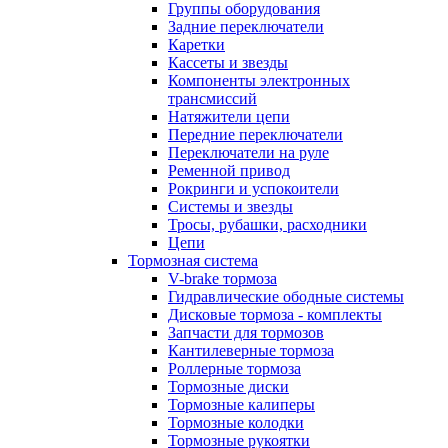
Группы оборудования
Задние переключатели
Каретки
Кассеты и звезды
Компоненты электронных
трансмиссий
Натяжители цепи
Передние переключатели
Переключатели на руле
Ременной привод
Рокринги и успокоители
Системы и звезды
Тросы, рубашки, расходники
Цепи
Тормозная система
V-brake тормоза
Гидравлические ободные системы
Дисковые тормоза - комплекты
Запчасти для тормозов
Кантилеверные тормоза
Роллерные тормоза
Тормозные диски
Тормозные калиперы
Тормозные колодки
Тормозные рукоятки