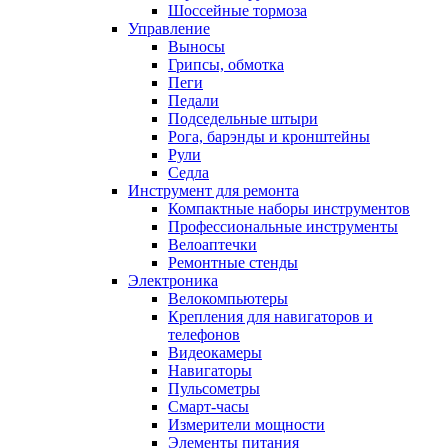
Шоссейные тормоза
Управление
Выносы
Грипсы, обмотка
Пеги
Педали
Подседельные штыри
Рога, барэнды и кронштейны
Рули
Седла
Инструмент для ремонта
Компактные наборы инструментов
Профессиональные инструменты
Велоаптечки
Ремонтные стенды
Электроника
Велокомпьютеры
Крепления для навигаторов и
телефонов
Видеокамеры
Навигаторы
Пульсометры
Смарт-часы
Измерители мощности
Элементы питания