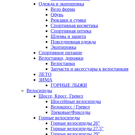
Одежда и экипировка
Вело форма
Обувь
Рюкзаки и сумки
Спортивная косметика
Спортивная оптика
Шлемы и защита
Повседневная одежда
Экипировка
Спортивное питание
Велостанки, дорожки
Велостанки
Запчасти и аксессуары к велостанкам
ЛЕТО
ЗИМА
ГОРНЫЕ ЛЫЖИ
Велосипеды
Шоссе, Кросс, Гревел
Шоссейные велосипеды
Велокросс / Гревел
Трековые/Фикседы
Горные велосипеды
Горные велосипеды 26"
Горные велосипеды 27.5"
Горные велосипеды 29"