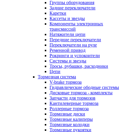
Группы оборудования
Задние переключатели
Каретки
Кассеты и звезды
Компоненты электронных
трансмиссий
Натяжители цепи
Передние переключатели
Переключатели на руле
Ременной привод
Рокринги и успокоители
Системы и звезды
Тросы, рубашки, расходники
Цепи
Тормозная система
V-brake тормоза
Гидравлические ободные системы
Дисковые тормоза - комплекты
Запчасти для тормозов
Кантилеверные тормоза
Роллерные тормоза
Тормозные диски
Тормозные калиперы
Тормозные колодки
Тормозные рукоятки