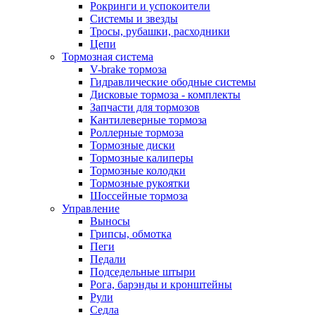
Рокринги и успокоители
Системы и звезды
Тросы, рубашки, расходники
Цепи
Тормозная система
V-brake тормоза
Гидравлические ободные системы
Дисковые тормоза - комплекты
Запчасти для тормозов
Кантилеверные тормоза
Роллерные тормоза
Тормозные диски
Тормозные калиперы
Тормозные колодки
Тормозные рукоятки
Шоссейные тормоза
Управление
Выносы
Грипсы, обмотка
Пеги
Педали
Подседельные штыри
Рога, барэнды и кронштейны
Рули
Седла