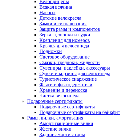
Велоприцепы
Всякая всячина
Насосы
Детские велокресла
Замки и сигнализация
Защита рамы и компонентов
Зеркала, звонки и гудки
Крепления для номеров
Крылья для велосипеда
Подножки
Световое оборудование
Смазки, тредлоки, жидкости
Сувениры, наклейки, аксессуары
Сумки и корзины для велосипеда
Туристическое снаряжение
Фляги и флягодержатели
Хранение и переноска
Чистка велосипеда
Подарочные сертификаты
Подарочные сертификаты
Подарочные сертификаты на байкфит
Рамы, вилки, амортизация
Амортизационные вилки
Жесткие вилки
Задние амортизаторы