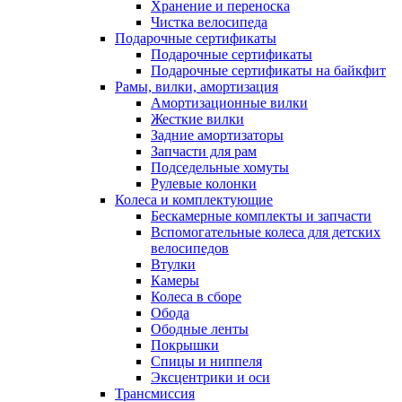
Хранение и переноска
Чистка велосипеда
Подарочные сертификаты
Подарочные сертификаты
Подарочные сертификаты на байкфит
Рамы, вилки, амортизация
Амортизационные вилки
Жесткие вилки
Задние амортизаторы
Запчасти для рам
Подседельные хомуты
Рулевые колонки
Колеса и комплектующие
Бескамерные комплекты и запчасти
Вспомогательные колеса для детских
велосипедов
Втулки
Камеры
Колеса в сборе
Обода
Ободные ленты
Покрышки
Спицы и ниппеля
Эксцентрики и оси
Трансмиссия