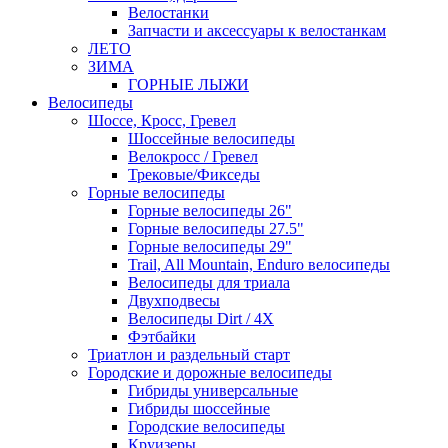
Велостанки
Запчасти и аксессуары к велостанкам
ЛЕТО
ЗИМА
ГОРНЫЕ ЛЫЖИ
Велосипеды
Шоссе, Кросс, Гревел
Шоссейные велосипеды
Велокросс / Гревел
Трековые/Фикседы
Горные велосипеды
Горные велосипеды 26"
Горные велосипеды 27.5"
Горные велосипеды 29"
Trail, All Mountain, Enduro велосипеды
Велосипеды для триала
Двухподвесы
Велосипеды Dirt / 4X
Фэтбайки
Триатлон и раздельный старт
Городские и дорожные велосипеды
Гибриды универсальные
Гибриды шоссейные
Городские велосипеды
Круизеры