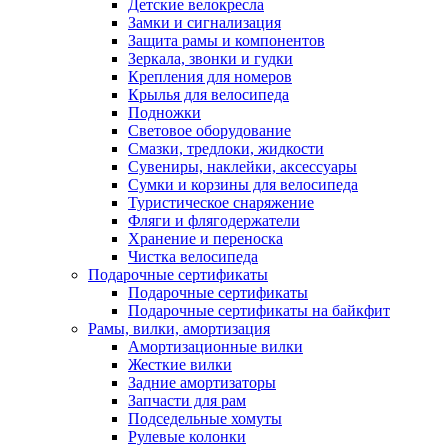
Детские велокресла
Замки и сигнализация
Защита рамы и компонентов
Зеркала, звонки и гудки
Крепления для номеров
Крылья для велосипеда
Подножки
Световое оборудование
Смазки, тредлоки, жидкости
Сувениры, наклейки, аксессуары
Сумки и корзины для велосипеда
Туристическое снаряжение
Фляги и флягодержатели
Хранение и переноска
Чистка велосипеда
Подарочные сертификаты
Подарочные сертификаты
Подарочные сертификаты на байкфит
Рамы, вилки, амортизация
Амортизационные вилки
Жесткие вилки
Задние амортизаторы
Запчасти для рам
Подседельные хомуты
Рулевые колонки