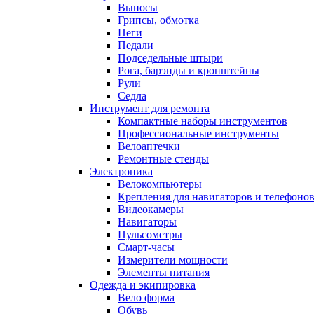
Выносы
Грипсы, обмотка
Пеги
Педали
Подседельные штыри
Рога, барэнды и кронштейны
Рули
Седла
Инструмент для ремонта
Компактные наборы инструментов
Профессиональные инструменты
Велоаптечки
Ремонтные стенды
Электроника
Велокомпьютеры
Крепления для навигаторов и телефоно
Видеокамеры
Навигаторы
Пульсометры
Смарт-часы
Измерители мощности
Элементы питания
Одежда и экипировка
Вело форма
Обувь