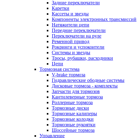
Задние переключатели
Каретки
Кассеты и звезды
Компоненты электронных трансмиссий
Натяжители цепи
Передние переключатели
Переключатели на руле
Ременной привод
Рокринги и успокоители
Системы и звезды
Тросы, рубашки, расходники
Цепи
Тормозная система
V-brake тормоза
Гидравлические ободные системы
Дисковые тормоза - комплекты
Запчасти для тормозов
Кантилеверные тормоза
Роллерные тормоза
Тормозные диски
Тормозные калиперы
Тормозные колодки
Тормозные рукоятки
Шоссейные тормоза
Управление