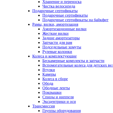
Хранение и переноска
Чистка велосипеда
Подарочные сертификаты
Подарочные сертификаты
Подарочные сертификаты на байкфит
Рамы, вилки, амортизация
Амортизационные вилки
Жесткие вилки
Задние амортизаторы
Запчасти для рам
Подседельные хомуты
Рулевые колонки
Колеса и комплектующие
Бескамерные комплекты и запчасти
Вспомогательные колеса для детских ве
Втулки
Камеры
Колеса в сборе
Обода
Ободные ленты
Покрышки
Спицы и ниппеля
Эксцентрики и оси
Трансмиссия
Группы оборудования