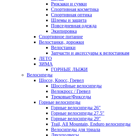
Рюкзаки и сумки
Спортивная косметика
Спортивная оптика
Шлемы и защита
Повседневная одежда
Экипировка
Спортивное питание
Велостанки, дорожки
Велостанки
Запчасти и аксессуары к велостанкам
ЛЕТО
ЗИМА
ГОРНЫЕ ЛЫЖИ
Велосипеды
Шоссе, Кросс, Гревел
Шоссейные велосипеды
Велокросс / Гревел
Трековые/Фикседы
Горные велосипеды
Горные велосипеды 26"
Горные велосипеды 27.5"
Горные велосипеды 29"
Trail, All Mountain, Enduro велосипеды
Велосипеды для триала
Двухподвесы