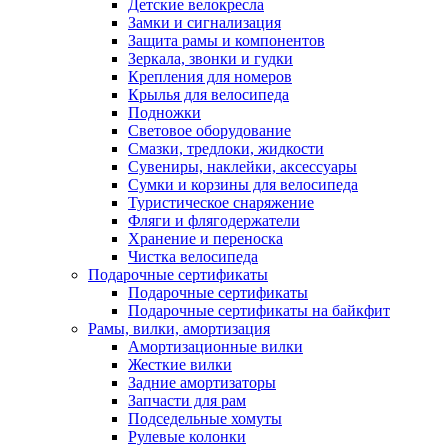
Детские велокресла
Замки и сигнализация
Защита рамы и компонентов
Зеркала, звонки и гудки
Крепления для номеров
Крылья для велосипеда
Подножки
Световое оборудование
Смазки, тредлоки, жидкости
Сувениры, наклейки, аксессуары
Сумки и корзины для велосипеда
Туристическое снаряжение
Фляги и флягодержатели
Хранение и переноска
Чистка велосипеда
Подарочные сертификаты
Подарочные сертификаты
Подарочные сертификаты на байкфит
Рамы, вилки, амортизация
Амортизационные вилки
Жесткие вилки
Задние амортизаторы
Запчасти для рам
Подседельные хомуты
Рулевые колонки