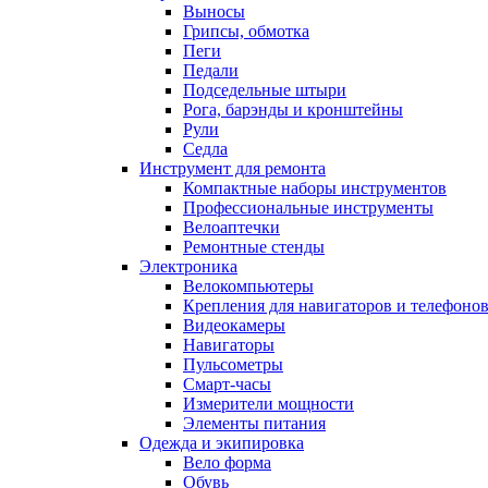
Выносы
Грипсы, обмотка
Пеги
Педали
Подседельные штыри
Рога, барэнды и кронштейны
Рули
Седла
Инструмент для ремонта
Компактные наборы инструментов
Профессиональные инструменты
Велоаптечки
Ремонтные стенды
Электроника
Велокомпьютеры
Крепления для навигаторов и телефоно
Видеокамеры
Навигаторы
Пульсометры
Смарт-часы
Измерители мощности
Элементы питания
Одежда и экипировка
Вело форма
Обувь