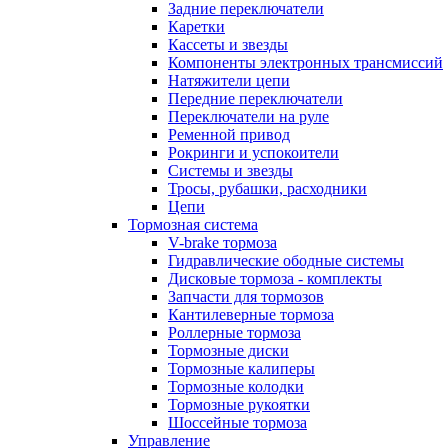
Задние переключатели
Каретки
Кассеты и звезды
Компоненты электронных трансмиссий
Натяжители цепи
Передние переключатели
Переключатели на руле
Ременной привод
Рокринги и успокоители
Системы и звезды
Тросы, рубашки, расходники
Цепи
Тормозная система
V-brake тормоза
Гидравлические ободные системы
Дисковые тормоза - комплекты
Запчасти для тормозов
Кантилеверные тормоза
Роллерные тормоза
Тормозные диски
Тормозные калиперы
Тормозные колодки
Тормозные рукоятки
Шоссейные тормоза
Управление