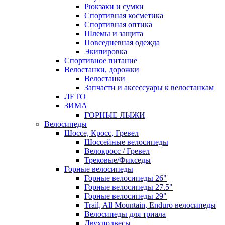
Рюкзаки и сумки
Спортивная косметика
Спортивная оптика
Шлемы и защита
Повседневная одежда
Экипировка
Спортивное питание
Велостанки, дорожки
Велостанки
Запчасти и аксессуары к велостанкам
ЛЕТО
ЗИМА
ГОРНЫЕ ЛЫЖИ
Велосипеды
Шоссе, Кросс, Гревел
Шоссейные велосипеды
Велокросс / Гревел
Трековые/Фикседы
Горные велосипеды
Горные велосипеды 26"
Горные велосипеды 27.5"
Горные велосипеды 29"
Trail, All Mountain, Enduro велосипеды
Велосипеды для триала
Двухподвесы