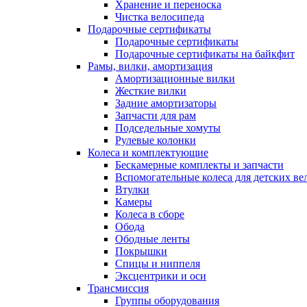
Хранение и переноска
Чистка велосипеда
Подарочные сертификаты
Подарочные сертификаты
Подарочные сертификаты на байкфит
Рамы, вилки, амортизация
Амортизационные вилки
Жесткие вилки
Задние амортизаторы
Запчасти для рам
Подседельные хомуты
Рулевые колонки
Колеса и комплектующие
Бескамерные комплекты и запчасти
Вспомогательные колеса для детских ве
Втулки
Камеры
Колеса в сборе
Обода
Ободные ленты
Покрышки
Спицы и ниппеля
Эксцентрики и оси
Трансмиссия
Группы оборудования